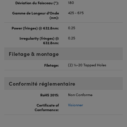
Déviation du Faisceau (°):
180
Gamme de Longeur d'Onde
425 - 675
(nm):
Power (fringes) @ 632.8nm:
0.25
Irregularity (fringes) @
0.25
632.8nm:
Filetage & montage
Filetage:
(2) ¼-20 Tapped Holes
Conformité réglementaire
RoHS 2015:
Non Conforme
Certificate of
Visionner
Conformance: