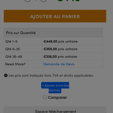
®
ptiques Lightpath
logiques
ai ou Coupleurs
 Labs™
Wire
de Poche ou à Mesure Directe
magerie
Prix sur Quantité
€449,00
duits : Caméras
Qté 1-5
prix unitaire
duits : Microscopie
€359,00
Qté 6-25
prix unitaire
€336,00
Qté 26-49
prix unitaire
Need More?
Demande de Devis
ratings™
Les prix sont indiqués hors TVA et droits applicables.
+ Ajouter à ma liste
d’achats
Optiques de SCHOTT
Comparer
Espace téléchargement
ovations