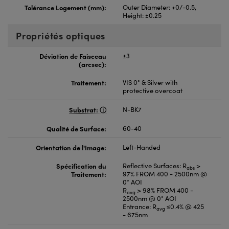
Tolérance Logement (mm):
Outer Diameter: +0/-0.5,
Height: ±0.25
Propriétés optiques
Déviation de Faisceau
±3
(arcsec):
Traitement:
VIS 0° & Silver with
protective overcoat
Substrat:
N-BK7
Qualité de Surface:
60-40
Orientation de l'Image:
Left-Handed
Spécification du
Reflective Surfaces: R
>
abs
Traitement:
97% FROM 400 - 2500nm @
0° AOI
R
> 98% FROM 400 -
avg
2500nm @ 0° AOI
Entrance: R
≤0.4% @ 425
avg
- 675nm