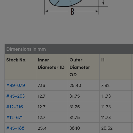
Dimensions in mm
Stock No.
Inner
Outer
H
Diameter ID
Diameter
OD
#49-079
7.16
25.40
7.92
#45-203
12.7
31.75
11.73
#12-216
12.7
31.75
11.73
#12-671
12.7
31.75
11.73
#45-188
25.4
38.10
20.62