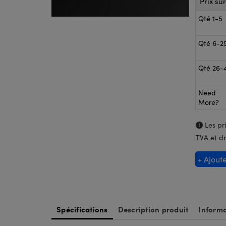
Prix su
Qté 1-5
Qté 6-2
Qté 26-
Need
More?
Les pri
TVA et dr
+ Ajout
Spécifications
Description produit
Informa