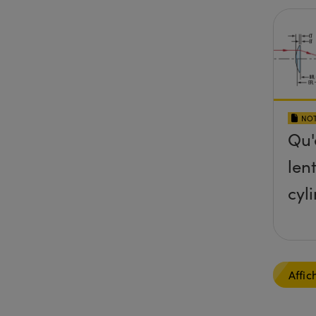
NOT
Qu'
lent
cyl
Affic