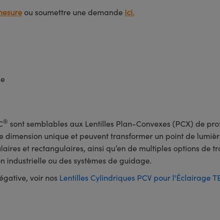
mesure
ou soumettre une demande
ici.
de
®
C
sont semblables aux Lentilles Plan-Convexes (PCX) de prof
une dimension unique et peuvent transformer un point de lumièr
laires et rectangulaires, ainsi qu’en de multiples options de tra
on industrielle ou des systèmes de guidage.
égative, voir nos
Lentilles Cylindriques PCV pour l'Éclairage