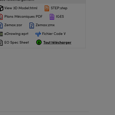
View 3D Model:html
STEP:step
Plans Mécaniques PDF
IGES
Zemax:zar
Zemax:zmx
eDrawing:eprt
Fichier Code V
Tout télécharger
EO Spec Sheet