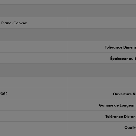
s, Plano-Convex
Tolérance Dimens
Épaisseur au 
2362
Ouverture N
Gamme de Longeur 
Tolérance Distan
Qualit