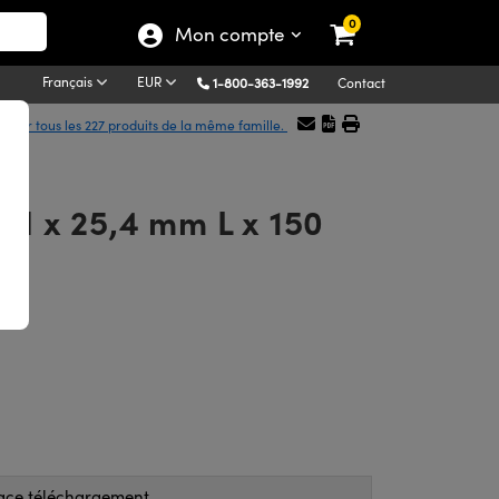
0
Mon compte
Français
EUR
1-800-363-1992
Contact
icher tous les 227 produits de la même famille.
 H x 25,4 mm L x 150
ace téléchargement