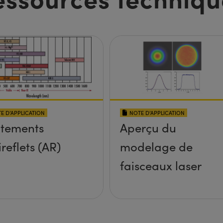
E D’APPLICATION
NOTE D’APPLICATION
itements
Aperçu du
ireflets (AR)
modelage de
faisceaux laser