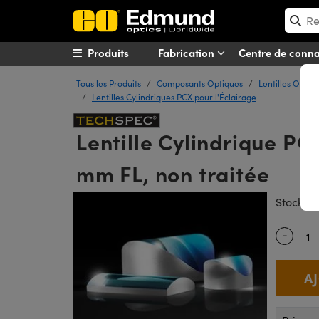
Produits
Fabrication
Centre de conn
Tous les Produits
Composants Optiques
Lentilles Optiq
Lentilles Cylindriques PCX pour l'Éclairage
Lentille Cylindrique PC
mm FL, non traitée
#
Stock
-
Quantity