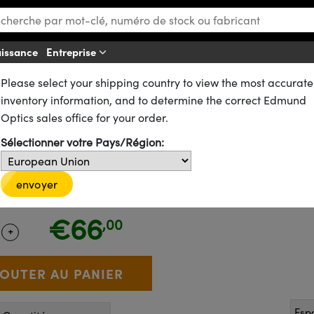
aissance
Entreprise
Aff
Please select your shipping country to view the most accurate
ues
Lentilles Cylindriques
Lentilles Cylindriques pour l'Éclairage
inventory information, and to determine the correct Edmund
Optics sales office for your order.
X Qualité Illumination, 25,4 mm
Sélectionner votre Pays/Région:
envoyer
35-026
20+ In Stock
€66
,00
+
 Selector
Use the plus and minus buttons to adjust the quantity.
Esp