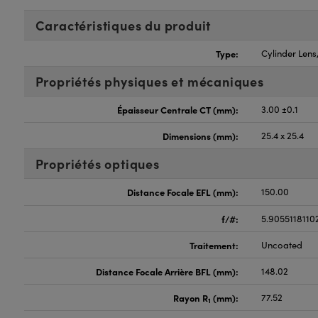
Caractéristiques du produit
Type:
Cylinder Len
Propriétés physiques et mécaniques
Épaisseur Centrale CT (mm):
3.00 ±0.1
Dimensions (mm):
25.4 x 25.4
Propriétés optiques
Distance Focale EFL (mm):
150.00
f/#:
5.9055118110
Traitement:
Uncoated
Distance Focale Arrière BFL (mm):
148.02
Rayon R
(mm):
77.52
1