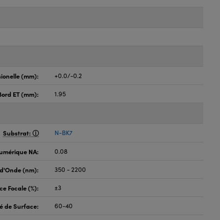
ionelle (mm):
+0.0/-0.2
Bord ET (mm):
1.95
Substrat:
N-BK7
umérique NA:
0.08
d'Onde (nm):
350 - 2200
ce Focale (%):
±3
é de Surface:
60-40