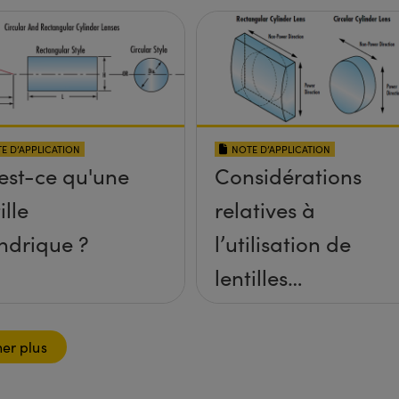
E D’APPLICATION
NOTE D’APPLICATION
est-ce qu'une
Considérations
ille
relatives à
indrique ?
l’utilisation de
lentilles
cylindriques
her plus