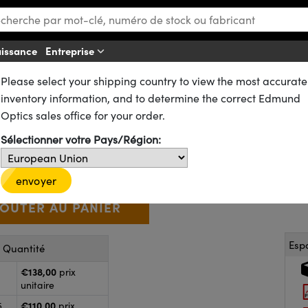
aissance
Entreprise
Aff
Please select your shipping country to view the most accurate
ues
Lentilles Achromatiques
Lentilles Achromatiques Traitées VIS 0°
inventory information, and to determine the correct Edmund
6,2mm FL, VIS 0° Bords Noircis
Optics sales office for your order.
49-781-INK
CONTACT
D’autres traitements
Sélectionner votre Pays/Région:
€138
,00
+
 Selector
Use the plus and minus buttons to adjust the quantity.
envoyer
Esp
r Quantité
€138,00
prix
unitaire
€110,00
5
prix