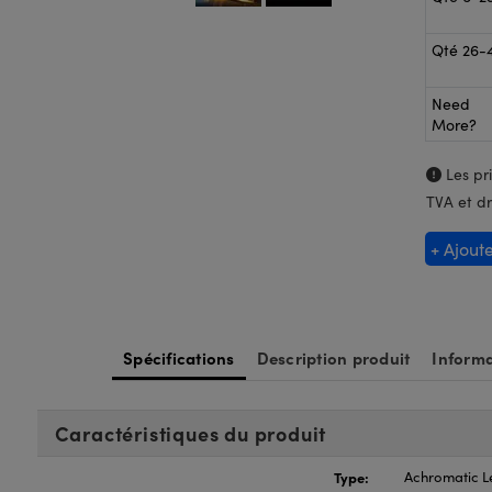
Qté 26-
Need
More?
Les pri
TVA et dr
+ Ajout
Spécifications
Description produit
Informa
Caractéristiques du produit
Type:
Achromatic L