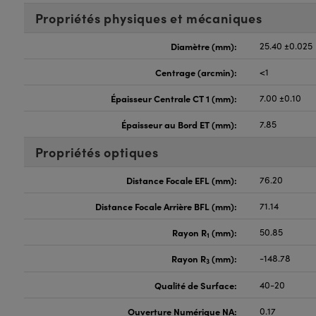
Propriétés physiques et mécaniques
Diamètre (mm):
25.40 ±0.025
Centrage (arcmin):
<1
Épaisseur Centrale CT 1 (mm):
7.00 ±0.10
Épaisseur au Bord ET (mm):
7.85
Propriétés optiques
Distance Focale EFL (mm):
76.20
Distance Focale Arrière BFL (mm):
71.14
Rayon R
(mm):
50.85
1
Rayon R
(mm):
-148.78
3
Qualité de Surface:
40-20
Ouverture Numérique NA:
0.17