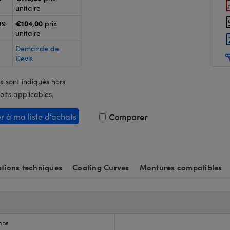
unitaire
€104,00
49
prix
unitaire
Demande de
Devis
x sont indiqués hors
oits applicables.
er à ma liste d’achats
Comparer
tions techniques
Coating Curves
Montures compatibles
ens