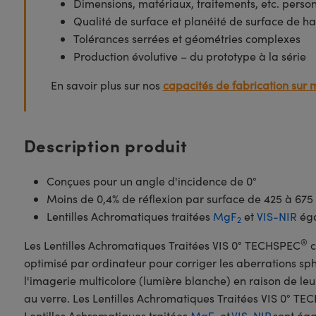
Dimensions, matériaux, traitements, etc. perso
Qualité de surface et planéité de surface de ha
Tolérances serrées et géométries complexes
Production évolutive – du prototype à la série
En savoir plus sur nos
capacités de fabrication sur 
Description produit
Conçues pour un angle d'incidence de 0°
Moins de 0,4% de réflexion par surface de 425 à 67
Lentilles Achromatiques traitées
MgF
et
VIS-NIR
éga
2
®
Les Lentilles Achromatiques Traitées VIS 0° TECHSPEC
c
optimisé par ordinateur pour corriger les aberrations sph
l'imagerie multicolore (lumière blanche) en raison de leu
au verre. Les Lentilles Achromatiques Traitées VIS 0° T
Lentilles Achromatiques traitées
MgF
et
VIS-NIR
sont éga