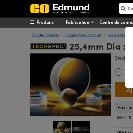
Produits
Fabrication
Centre de conn
Tous les Produits
Composants Optiques
Lentilles Optiq
25,4mm Dia x 7
#
Stock
-
Quantity
Prix su
Qté 1-5
Qté 6-2