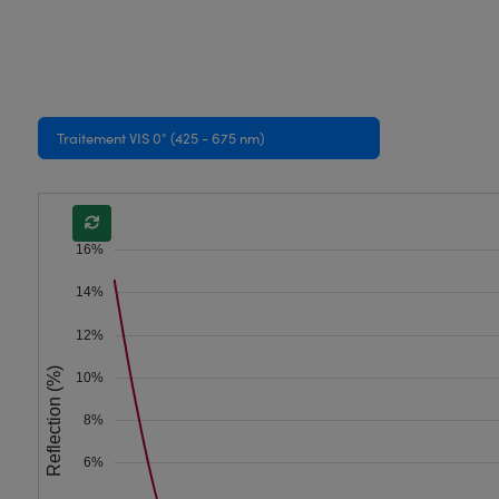
Traitement VIS 0° (425 - 675 nm)
16%
14%
12%
Reflection (%)
10%
8%
6%