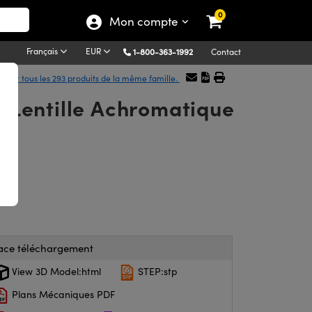
0
Mon compte
Français
EUR
1-800-363-1992
Contact
icher tous les 293 produits de la même famille.
, Lentille Achromatique
ace téléchargement
View 3D Model:html
STEP:stp
Plans Mécaniques PDF