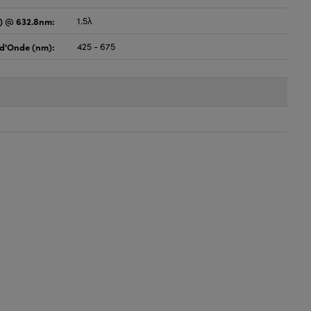
) @ 632.8nm:
1.5λ
d'Onde (nm):
425 - 675