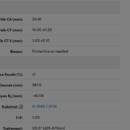
tile CA (mm):
24.40
rale CT (mm):
10.00 ±0.20
le CT 2 (mm):
3.00 ±0.10
Biseau:
Protective as needed
ce Focale (%):
±1
 Donnée (nm):
587.6
ayon R
(mm):
-40.06
2
Substrat:
N-SSK8
/
SF56
f/#:
3.00
Traitement:
VIS 0° (425-675nm)