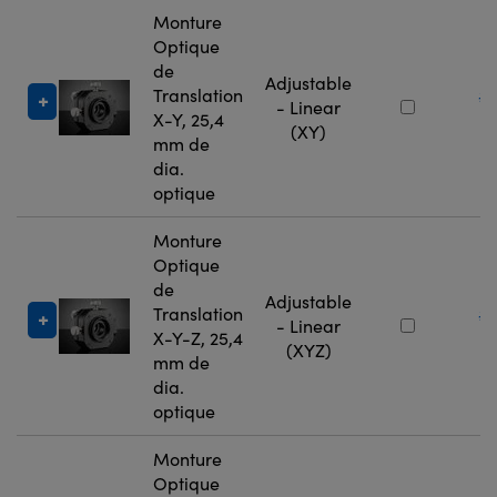
Monture
Optique
de
Adjustable
Translation
#
- Linear
X-Y, 25,4
9
(XY)
mm de
dia.
optique
Monture
Optique
de
Adjustable
Translation
#
- Linear
X-Y-Z, 25,4
9
(XYZ)
mm de
dia.
optique
Monture
Optique