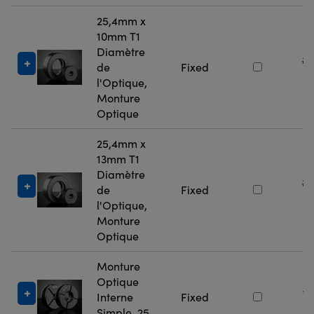
25,4mm x
10mm T1
Diamètre
#
de
Fixed
5
l'Optique,
Monture
Optique
25,4mm x
13mm T1
Diamètre
#
de
Fixed
5
l'Optique,
Monture
Optique
Monture
Optique
#
Interne
Fixed
7
Simple, 25