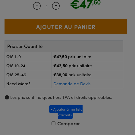
€47
,50
®
s Optiques Lightpath
-
+
Quantity Selector
Use the plus and minus buttons to ad
nalogiques
Rélai ou Coupleurs
on Labs™
reWire
s de Poche ou à Mesure Directe
'Imagerie
rs
Prix sur Quantité
roduits : Caméras
roduits : Microscopie
ics
€47,50
Qté 1-9
prix unitaire
€42,50
Qté 10-24
prix unitaire
€38,00
Qté 25-49
prix unitaire
n Gratings™
Need More?
Demande de Devis
ax
Les prix sont indiqués hors TVA et droits applicables.
s Optiques de SCHOTT
+ Ajouter à ma liste
d’achats
Comparer
Innovations