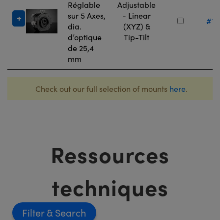
Réglable
Adjustable
sur 5 Axes,
- Linear
#13
dia.
(XYZ) &
d’optique
Tip-Tilt
de 25,4
mm
Check out our full selection of mounts
here
.
Ressources
techniques
Filter