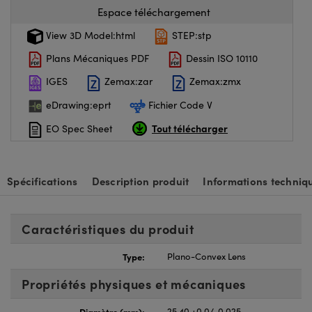
Espace téléchargement
View 3D Model:html
STEP:stp
Plans Mécaniques PDF
Dessin ISO 10110
IGES
Zemax:zar
Zemax:zmx
eDrawing:eprt
Fichier Code V
Tout télécharger
EO Spec Sheet
Spécifications
Description produit
Informations techniq
Caractéristiques du produit
Type:
Plano-Convex Lens
Propriétés physiques et mécaniques
Diamètre (mm):
25.40 +0.0/-0.025