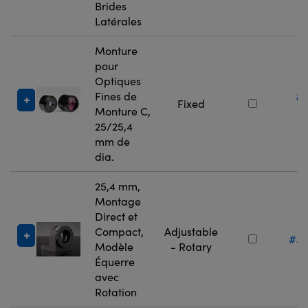
Brides
Latérales
Monture
pour
Optiques
Fines de
#
Fixed
Monture C,
3
25/25,4
mm de
dia.
25,4 mm,
Montage
Direct et
Compact,
Adjustable
#36
Modèle
- Rotary
Équerre
avec
Rotation