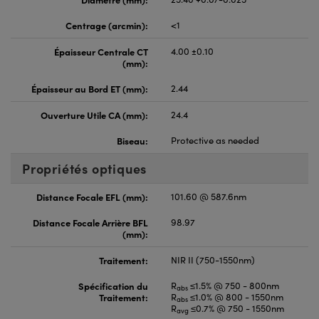
Centrage (arcmin):
<1
Épaisseur Centrale CT
4.00 ±0.10
(mm):
Épaisseur au Bord ET (mm):
2.44
Ouverture Utile CA (mm):
24.4
Biseau:
Protective as needed
Propriétés optiques
Distance Focale EFL (mm):
101.60 @ 587.6nm
Distance Focale Arrière BFL
98.97
(mm):
Traitement:
NIR II (750-1550nm)
Spécification du
R
≤1.5% @ 750 - 800nm
abs
Traitement:
R
≤1.0% @ 800 - 1550nm
abs
R
≤0.7% @ 750 - 1550nm
avg