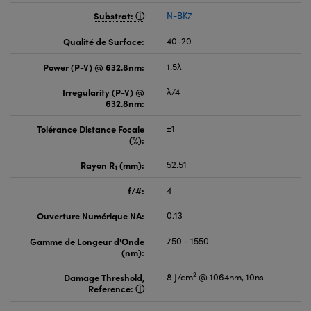
Substrat:
N-BK7
Qualité de Surface:
40-20
Power (P-V) @ 632.8nm:
1.5λ
Irregularity (P-V) @
λ/4
632.8nm:
Tolérance Distance Focale
±1
(%):
Rayon R
(mm):
52.51
1
f/#:
4
Ouverture Numérique NA:
0.13
Gamme de Longeur d'Onde
750 - 1550
(nm):
2
Damage Threshold,
8 J/cm
@ 1064nm, 10ns
Reference: