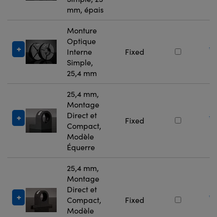
mm, épais
Monture
Optique
#
Interne
Fixed
7
Simple,
25,4 mm
25,4 mm,
Montage
Direct et
#
Fixed
Compact,
4
Modèle
Équerre
25,4 mm,
Montage
Direct et
#
Compact,
Fixed
4
Modèle