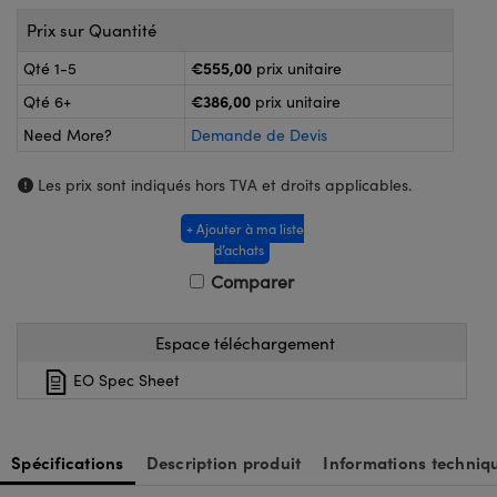
®
s Optiques Lightpath
Prix sur Quantité
nalogiques
Rélai ou Coupleurs
on Labs™
€555,00
Qté 1-5
prix unitaire
ireWire
€386,00
Qté 6+
prix unitaire
s de Poche ou à Mesure Directe
'Imagerie
Need More?
Demande de Devis
rs
roduits : Caméras
Les prix sont indiqués hors TVA et droits applicables.
roduits : Microscopie
ics
+ Ajouter à ma liste
d’achats
Comparer
n Gratings™
Espace téléchargement
ax
EO Spec Sheet
s Optiques de SCHOTT
Spécifications
Description produit
Informations techniq
Innovations