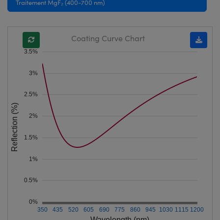
Traitement MgF₂ (400-700 nm)
Coating Curve Chart
3.5%
3%
2.5%
Reflection (%)
2%
1.5%
1%
0.5%
0%
350
435
520
605
690
775
860
945
1030
1115
1200
Wavelength (nm)