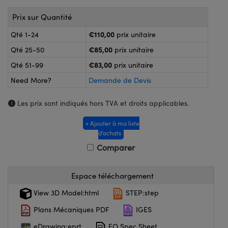
®
s Optiques Lightpath
nalogiques
Prix sur Quantité
Rélai ou Coupleurs
on Labs™
€110,00
Qté 1-24
prix unitaire
ireWire
s de Poche ou à Mesure Directe
€85,00
Qté 25-50
prix unitaire
'Imagerie
€83,00
Qté 51-99
prix unitaire
rs
Need More?
Demande de Devis
roduits : Caméras
roduits : Microscopie
ics
Les prix sont indiqués hors TVA et droits applicables.
+ Ajouter à ma liste
d’achats
n Gratings™
Comparer
ax
Espace téléchargement
s Optiques de SCHOTT
View 3D Model:html
STEP:step
Plans Mécaniques PDF
IGES
eDrawing:eprt
EO Spec Sheet
Innovations