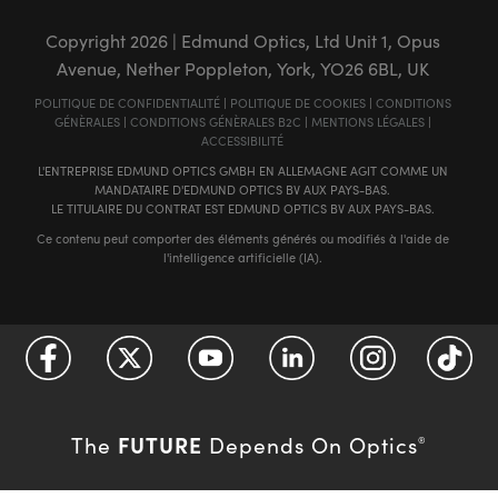
Copyright
2026
| Edmund Optics, Ltd Unit 1, Opus
Avenue, Nether Poppleton, York, YO26 6BL, UK
POLITIQUE DE CONFIDENTIALITÉ
|
POLITIQUE DE COOKIES
|
CONDITIONS
GÉNÈRALES
|
CONDITIONS GÉNÈRALES B2C
|
MENTIONS LÉGALES
|
ACCESSIBILITÉ
L'ENTREPRISE EDMUND OPTICS GMBH EN ALLEMAGNE AGIT COMME UN
MANDATAIRE D'EDMUND OPTICS BV AUX PAYS-BAS.
LE TITULAIRE DU CONTRAT EST EDMUND OPTICS BV AUX PAYS-BAS.
Ce contenu peut comporter des éléments générés ou modifiés à l'aide de
l'intelligence artificielle (IA).
FUTURE
The
Depends On Optics
®