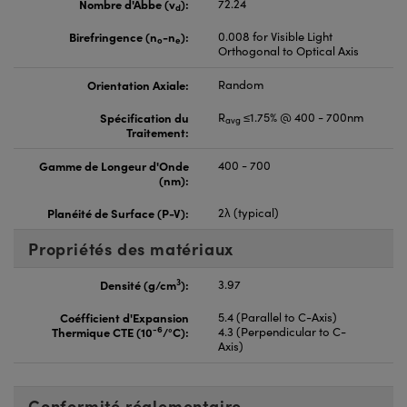
Nombre d'Abbe (v
):
72.24
d
Birefringence (n
-n
):
0.008 for Visible Light
o
e
Orthogonal to Optical Axis
Orientation Axiale:
Random
Spécification du
R
≤1.75% @ 400 - 700nm
avg
Traitement:
Gamme de Longeur d'Onde
400 - 700
(nm):
Planéité de Surface (P-V):
2λ (typical)
Propriétés des matériaux
3
Densité (g/cm
):
3.97
Coéfficient d'Expansion
5.4 (Parallel to C-Axis)
-6
Thermique CTE (10
/°C):
4.3 (Perpendicular to C-
Axis)
Conformité réglementaire