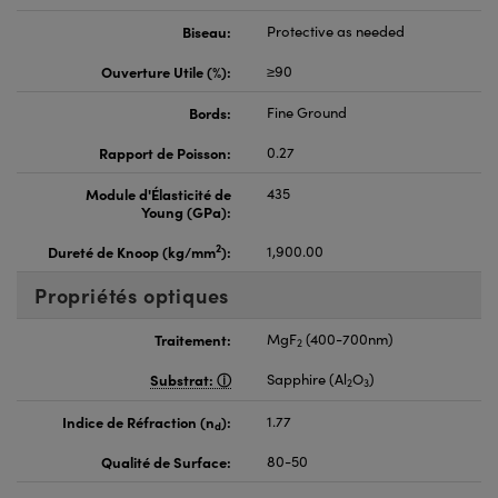
Biseau:
Protective as needed
Ouverture Utile (%):
≥90
Bords:
Fine Ground
Rapport de Poisson:
0.27
Module d'Élasticité de
435
Young (GPa):
2
Dureté de Knoop (kg/mm
):
1,900.00
Propriétés optiques
Traitement:
MgF
(400-700nm)
2
Substrat:
Sapphire (Al
O
)
2
3
Indice de Réfraction (n
):
1.77
d
Qualité de Surface:
80-50