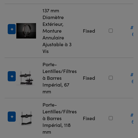
137 mm
Diamètre
Extérieur,
#0
Monture
Fixed
67
Annulaire
Ajustable à 3
Vis
Porte-
Lentilles/Filtres
#0
à Barres
Fixed
66
Impérial, 67
mm
Porte-
Lentilles/Filtres
#0
à Barres
Fixed
66
Impérial, 118
mm