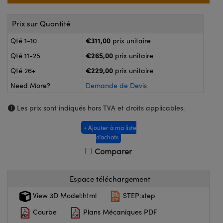
®
ptiques Lightpath
ogiques
Prix sur Quantité
ai ou Coupleurs
 Labs™
Wire
€311,00
Qté 1-10
prix unitaire
e Poche ou à Mesure Directe
€265,00
Qté 11-25
prix unitaire
agerie
€229,00
Qté 26+
prix unitaire
duits : Caméras
Need More?
Demande de Devis
uits : Microscopie
Les prix sont indiqués hors TVA et droits applicables.
+ Ajouter à ma liste
ratings™
d’achats
Comparer
Espace téléchargement
ptiques de SCHOTT
View 3D Model:html
STEP:step
Courbe
Plans Mécaniques PDF
ovations