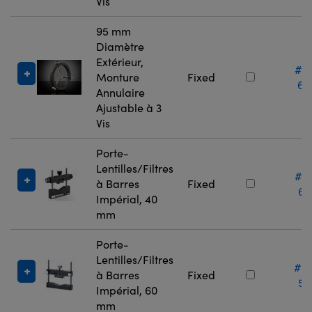
Vis
95 mm
Diamètre
Extérieur,
#3
Monture
Fixed
60
Annulaire
Ajustable à 3
Vis
Porte-
Lentilles/Filtres
#0
à Barres
Fixed
67
Impérial, 40
mm
Porte-
Lentilles/Filtres
#5
à Barres
Fixed
53
Impérial, 60
mm