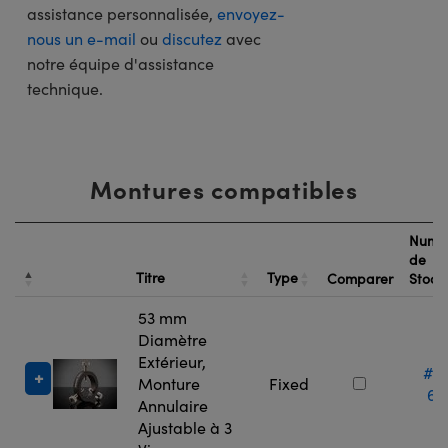
assistance personnalisée,
envoyez-
nous un e-mail
ou
discutez
avec
notre équipe d'assistance
technique.
Montures compatibles
Numé
de
Titre
Type
Comparer
Stock
53 mm
Diamètre
Extérieur,
#0
Monture
Fixed
66
Annulaire
Ajustable à 3