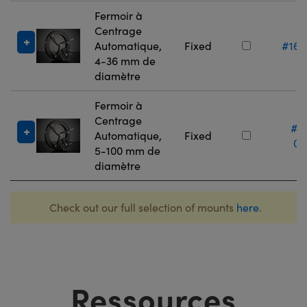
Fermoir à
Centrage
Automatique,
Fixed
#16-
4-36 mm de
diamètre
Fermoir à
Centrage
#1
Automatique,
Fixed
07
5-100 mm de
diamètre
Check out our full selection of mounts
here
.
Ressources