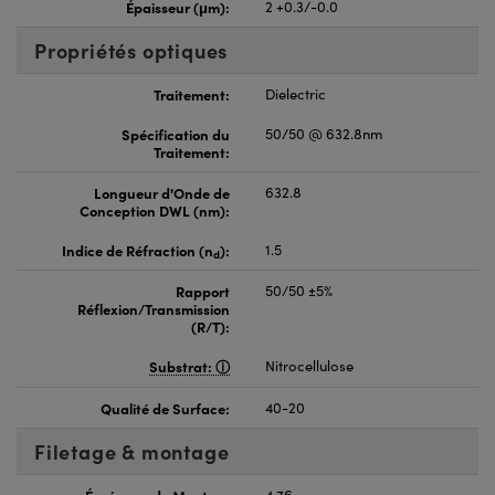
Épaisseur (μm):
2 +0.3/-0.0
Propriétés optiques
Traitement:
Dielectric
Spécification du
50/50 @ 632.8nm
Traitement:
Longueur d'Onde de
632.8
Conception DWL (nm):
Indice de Réfraction (n
):
1.5
d
Rapport
50/50 ±5%
Réflexion/Transmission
(R/T):
Substrat:
Nitrocellulose
Qualité de Surface:
40-20
Filetage & montage
Épaisseur de Monture
4.76