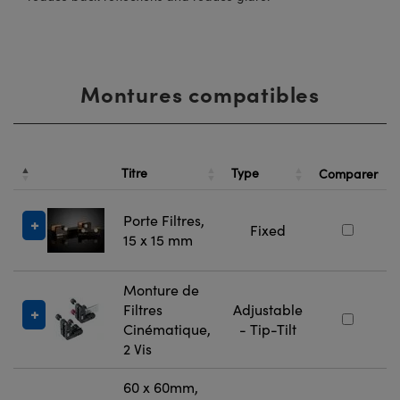
Montures compatibles
N
d
Titre
Type
Comparer
S
Porte Filtres,
Fixed
15 x 15 mm
Monture de
Filtres
Adjustable
Cinématique,
- Tip-Tilt
2 Vis
60 x 60mm,