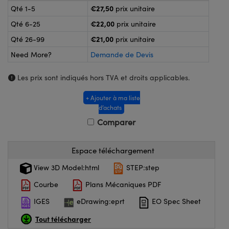
®
s Optiques Lightpath
€27,50
Qté 1-5
prix unitaire
nalogiques
€22,00
Qté 6-25
prix unitaire
Rélai ou Coupleurs
on Labs™
ireWire
€21,00
Qté 26-99
prix unitaire
s de Poche ou à Mesure Directe
Need More?
Demande de Devis
'Imagerie
rs
Les prix sont indiqués hors TVA et droits applicables.
roduits : Caméras
roduits : Microscopie
ics
+ Ajouter à ma liste
d’achats
Comparer
n Gratings™
Espace téléchargement
ax
View 3D Model:html
STEP:step
s Optiques de SCHOTT
Courbe
Plans Mécaniques PDF
IGES
eDrawing:eprt
EO Spec Sheet
Tout télécharger
Innovations