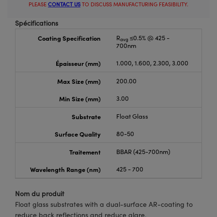
PLEASE
CONTACT US
TO DISCUSS MANUFACTURING FEASIBILITY.
Spécifications
Coating Specification
R
≤0.5% @ 425 -
avg
700nm
Épaisseur (mm)
1.000, 1.600, 2.300, 3.000
Max Size (mm)
200.00
Min Size (mm)
3.00
Substrate
Float Glass
Surface Quality
80-50
Traitement
BBAR (425-700nm)
Wavelength Range (nm)
425 - 700
Nom du produit
Float glass substrates with a dual-surface AR-coating to
reduce back reflections and reduce glare.