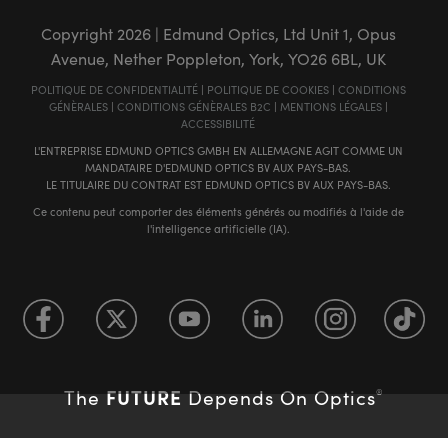
Copyright
2026
| Edmund Optics, Ltd Unit 1, Opus
Avenue, Nether Poppleton, York, YO26 6BL, UK
POLITIQUE DE CONFIDENTIALITÉ
|
POLITIQUE DE COOKIES
|
CONDITIONS
GÉNÈRALES
|
CONDITIONS GÉNÈRALES B2C
|
MENTIONS LÉGALES
|
ACCESSIBILITÉ
L'ENTREPRISE EDMUND OPTICS GMBH EN ALLEMAGNE AGIT COMME UN
MANDATAIRE D'EDMUND OPTICS BV AUX PAYS-BAS.
LE TITULAIRE DU CONTRAT EST EDMUND OPTICS BV AUX PAYS-BAS.
Ce contenu peut comporter des éléments générés ou modifiés à l'aide de
l'intelligence artificielle (IA).
FUTURE
The
Depends On Optics
®