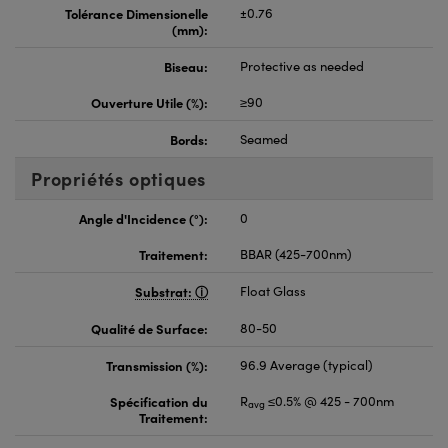
Tolérance Dimensionelle
±0.76
(mm):
Biseau:
Protective as needed
Ouverture Utile (%):
≥90
Bords:
Seamed
Propriétés optiques
Angle d'Incidence (°):
0
Traitement:
BBAR (425-700nm)
Substrat:
Float Glass
Qualité de Surface:
80-50
Transmission (%):
96.9 Average (typical)
Spécification du
R
≤0.5% @ 425 - 700nm
avg
Traitement: