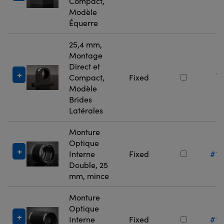
Compact,
4
Modèle
Équerre
25,4 mm,
Montage
Direct et
#
Compact,
Fixed
4
Modèle
Brides
Latérales
Monture
Optique
Interne
Fixed
#11
Double, 25
mm, mince
Monture
Optique
Interne
Fixed
#11