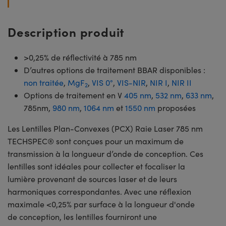
Description produit
>0,25% de réflectivité à 785 nm
D’autres options de traitement BBAR disponibles :
non traitée
,
MgF
,
VIS 0°
,
VIS-NIR
,
NIR I
,
NIR II
2
Options de traitement en V
405 nm
,
532 nm
,
633 nm
,
785nm,
980 nm
,
1064 nm
et
1550 nm
proposées
Les Lentilles Plan-Convexes (PCX) Raie Laser 785 nm
TECHSPEC® sont conçues pour un maximum de
transmission à la longueur d’onde de conception. Ces
lentilles sont idéales pour collecter et focaliser la
lumière provenant de sources laser et de leurs
harmoniques correspondantes. Avec une réflexion
maximale <0,25% par surface à la longueur d'onde
de conception, les lentilles fourniront une