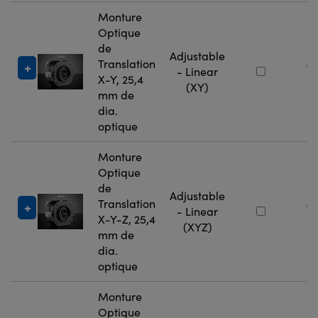
Monture
Optique
de
Adjustable
Translation
#
- Linear
X-Y, 25,4
9
(XY)
mm de
dia.
optique
Monture
Optique
de
Adjustable
Translation
#
- Linear
X-Y-Z, 25,4
9
(XYZ)
mm de
dia.
optique
Monture
Optique