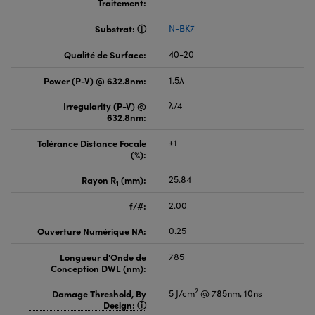
Traitement:
Substrat:
N-BK7
Qualité de Surface:
40-20
Power (P-V) @ 632.8nm:
1.5λ
Irregularity (P-V) @
λ/4
632.8nm:
Tolérance Distance Focale
±1
(%):
Rayon R
(mm):
25.84
1
f/#:
2.00
Ouverture Numérique NA:
0.25
Longueur d'Onde de
785
Conception DWL (nm):
2
Damage Threshold, By
5 J/cm
@ 785nm, 10ns
Design: