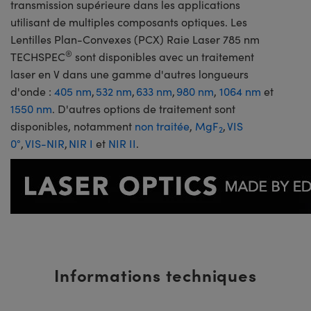
transmission supérieure dans les applications
utilisant de multiples composants optiques. Les
Lentilles Plan-Convexes (PCX) Raie Laser 785 nm
®
TECHSPEC
sont disponibles avec un traitement
laser en V dans une gamme d'autres longueurs
d'onde :
405 nm
,
532 nm
,
633 nm
,
980 nm
,
1064 nm
et
1550 nm
. D'autres options de traitement sont
disponibles, notamment
non traitée
,
MgF
,
VIS
2
0°
,
VIS-NIR
,
NIR I
et
NIR II
.
Informations techniques