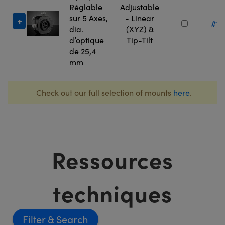
Réglable
Adjustable
sur 5 Axes,
- Linear
#13
dia.
(XYZ) &
d’optique
Tip-Tilt
de 25,4
mm
Check out our full selection of mounts
here
.
Ressources
techniques
Filter