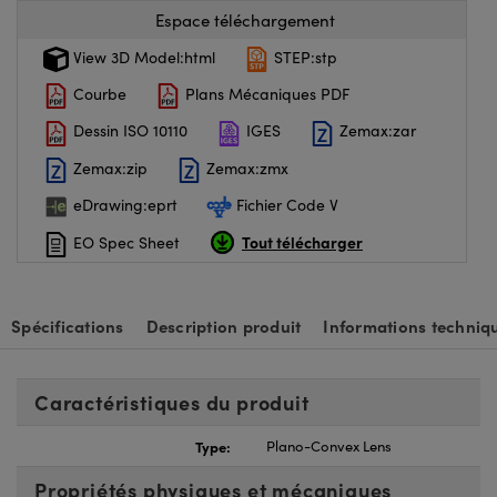
Espace téléchargement
View 3D Model:html
STEP:stp
Courbe
Plans Mécaniques PDF
Dessin ISO 10110
IGES
Zemax:zar
Zemax:zip
Zemax:zmx
eDrawing:eprt
Fichier Code V
Tout télécharger
EO Spec Sheet
Spécifications
Description produit
Informations techniq
Caractéristiques du produit
Type:
Plano-Convex Lens
Propriétés physiques et mécaniques