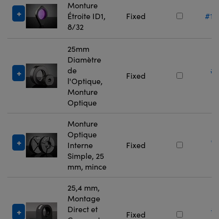
Monture
Étroite ID1,
Fixed
#13
8/32
25mm
Diamètre
de
#
Fixed
l'Optique,
5
Monture
Optique
Monture
Optique
#
Interne
Fixed
7
Simple, 25
mm, mince
25,4 mm,
Montage
Direct et
#
Fixed