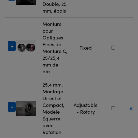
Double, 25
mm, épais
Monture
pour
Optiques
Fines de
#
Fixed
Monture C,
3
25/25,4
mm de
dia.
25,4 mm,
Montage
Direct et
Compact,
Adjustable
#36
Modèle
- Rotary
Équerre
avec
Rotation