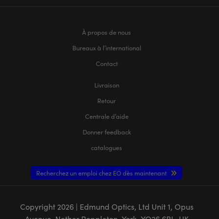
À propos de nous
Bureaux à l’international
Contact
Livraison
Retour
Centrale d’aide
Donner feedback
catalogues
Recherchez un emploi chez EO dès maintenant
Copyright
2026
| Edmund Optics, Ltd Unit 1, Opus
Avenue, Nether Poppleton, York, YO26 6BL, UK