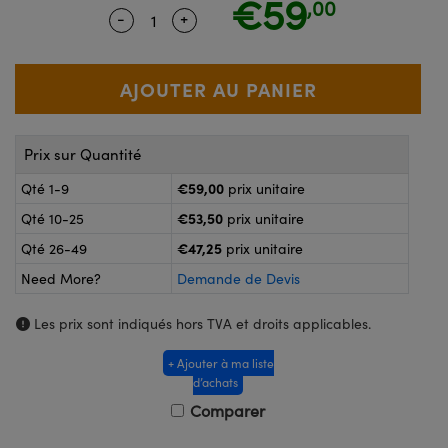
€59
,00
®
Lightpath
-
+
Quantity Selector
Use the plus and minus buttons to ad
pleurs
ou à Mesure Directe
améras
Prix sur Quantité
icroscopie
€59,00
Qté 1-9
prix unitaire
€53,50
Qté 10-25
prix unitaire
€47,25
Qté 26-49
prix unitaire
Need More?
Demande de Devis
Les prix sont indiqués hors TVA et droits applicables.
 de SCHOTT
+ Ajouter à ma liste
d’achats
Comparer