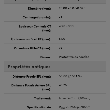
Diamètre (mm):
25.00 +0.0/-0.025
Centrage (arcmin):
<1
Épaisseur Centrale CT
4.90 ±0.10
(mm):
Épaisseur au Bord ET (mm):
1.68
Ouverture Utile CA (mm):
24
Biseau:
Protective as needed
Propriétés optiques
Distance Focale EFL (mm):
50.00 @ 587.6nm
Distance Focale Arrière BFL
46.75
(mm):
Traitement:
Laser V-Coat (785nm)
Spécification du
R
<0.25% @ 785nm
abs