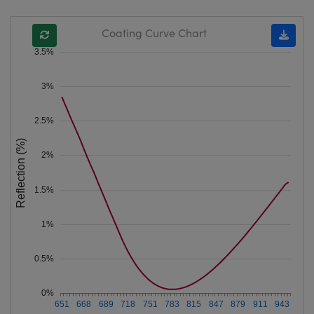
Coating Curve Chart
3.5%
3%
2.5%
Reflection (%)
2%
1.5%
1%
0.5%
0%
651
668
689
718
751
783
815
847
879
911
943