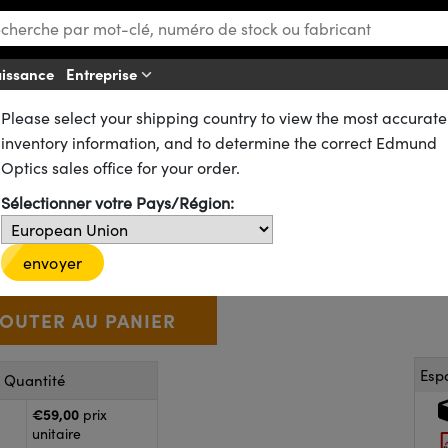
aissance
Entreprise
Aff
Please select your shipping country to view the most accurate
illes Plan-Convexes (PCX) Raie Laser
inventory information, and to determine the correct Edmund
tre x 100mm FL, Raie Laser 10
Optics sales office for your order.
Sélectionner votre Pays/Région:
65-547
2 In Stock
D’autres traitements
€59
,00
+
 Selector
Use the plus and minus buttons to adjust the quantity.
envoyer
Esp
r Quantité
€59,00
prix
unitaire