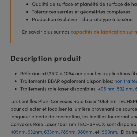
Qualité de surface et planéité de surface de ha
Tolérances serrées et géométries complexes
Production évolutive – du prototype à la série
En savoir plus sur nos
capacités de fabrication sur 
Description produit
Réflexion <0,25 % à 1064 nm pour les applications fi
Traitements BBAR également disponibles:
non traité
Traitements raie laser disponibles:
405 nm
,
532 nm
,
Les Lentilles Plan-Convexes Raie Laser 1064 nm TECHSPE
pour collecter et focaliser la lumière provenant de sour
longueur d'onde de conception, les lentilles fourniront u
Convexes Raie Laser 1064 nm TECHSPEC® sont disponible
405nm
,
532nm
,
633nm
,
785nm
,
980nm
, et
1550nm
. D'autr