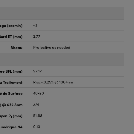
age (arcmin):
<1
Bord ET (mm):
2.77
Biseau:
Protective as needed
ère BFL (mm):
97.17
du Traitement:
R
<0.25% @ 1064nm
abs
é de Surface:
40-20
V) @ 632.8nm:
λ/4
ayon R
(mm):
51.68
1
umérique NA:
0.13