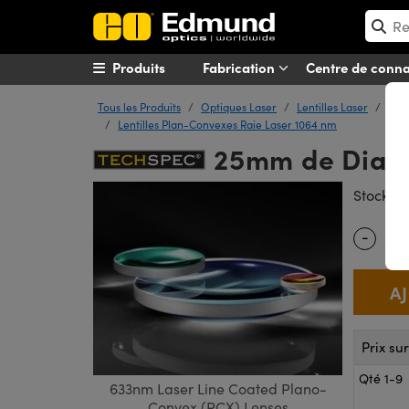
Produits
Fabrication
Centre de conn
Tous les Produits
Optiques Laser
Lentilles Laser
Lent
Lentilles Plan-Convexes Raie Laser 1064 nm
25mm de Diamè
#
Stock
-
Quantity
Prix su
Qté 1-9
633nm Laser Line Coated Plano-
Convex (PCX) Lenses