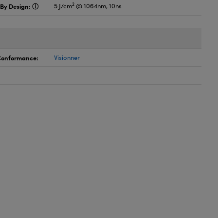
2
 By Design:
5 J/cm
@ 1064nm, 10ns
 Conformance:
Visionner