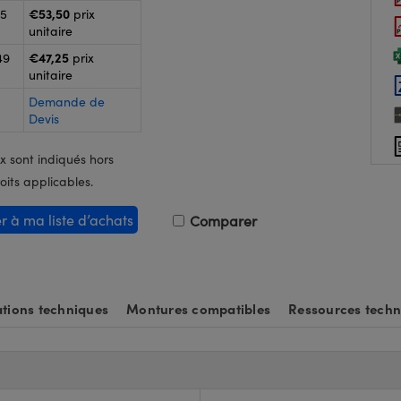
€53,50
25
prix
unitaire
€47,25
49
prix
unitaire
Demande de
Devis
x sont indiqués hors
oits applicables.
er à ma liste d’achats
Comparer
tions techniques
Montures compatibles
Ressources techn