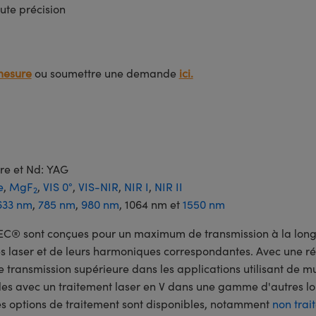
ute précision
mesure
ou soumettre une demande
ici.
bre et Nd: YAG
e
,
MgF
,
VIS 0°
,
VIS-NIR
,
NIR I
,
NIR II
2
633 nm
,
785 nm
,
980 nm
, 1064 nm et
1550 nm
C® sont conçues pour un maximum de transmission à la longue
ces laser et de leurs harmoniques correspondantes. Avec une r
ne transmission supérieure dans les applications utilisant de m
s avec un traitement laser en V dans une gamme d'autres lo
es options de traitement sont disponibles, notamment
non trai