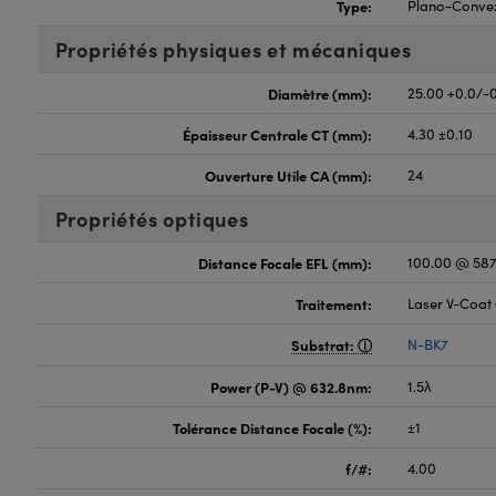
Type:
Plano-Conve
Propriétés physiques et mécaniques
Diamètre (mm):
25.00 +0.0/-
Épaisseur Centrale CT (mm):
4.30 ±0.10
Ouverture Utile CA (mm):
24
Propriétés optiques
Distance Focale EFL (mm):
100.00 @ 58
Traitement:
Laser V-Coat
Substrat:
N-BK7
Power (P-V) @ 632.8nm:
1.5λ
Tolérance Distance Focale (%):
±1
f/#:
4.00