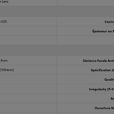
x Lens
0.025
Centr
Épaisseur au 
7.6nm
Distance Focale Arri
 (1064nm)
Spécification 
Qualit
Irregularity (P-
R
Ouverture N