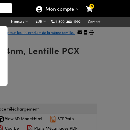
0
Mon compte
Français
EUR
1-800-363-1992
Contact
icher tous les 102 produits de la même famille.
64nm, Lentille PCX
ace téléchargement
View 3D Model:html
STEP:stp
Courbe
Plans Mécaniques PDF