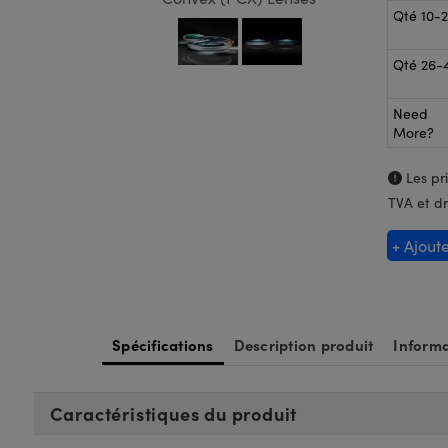
Qté 10-
Qté 26-
Need
More?
Les pri
TVA et dr
+ Ajout
Spécifications
Description produit
Informa
Caractéristiques du produit