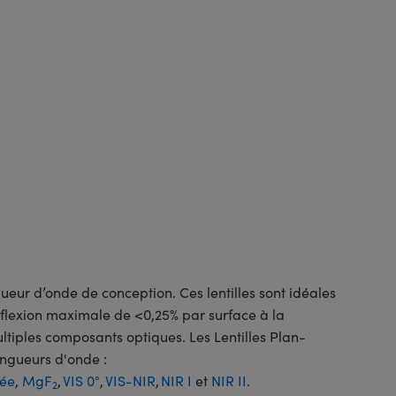
ur d’onde de conception. Ces lentilles sont idéales
éflexion maximale de <0,25% par surface à la
ultiples composants optiques. Les Lentilles Plan-
ngueurs d'onde :
tée
,
MgF
,
VIS 0°
,
VIS-NIR
,
NIR I
et
NIR II
.
2