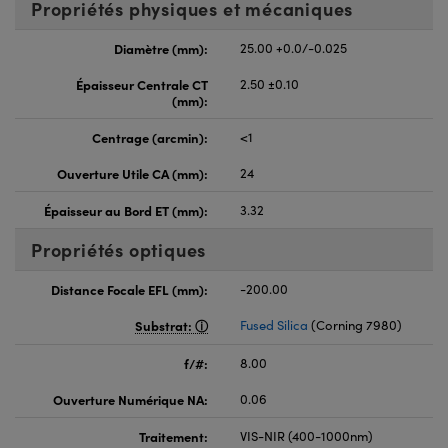
Propriétés physiques et mécaniques
Diamètre (mm):
25.00 +0.0/-0.025
Épaisseur Centrale CT
2.50 ±0.10
(mm):
Centrage (arcmin):
<1
Ouverture Utile CA (mm):
24
Épaisseur au Bord ET (mm):
3.32
Propriétés optiques
Distance Focale EFL (mm):
-200.00
Substrat:
Fused Silica
(Corning 7980)
f/#:
8.00
Ouverture Numérique NA:
0.06
Traitement:
VIS-NIR (400-1000nm)