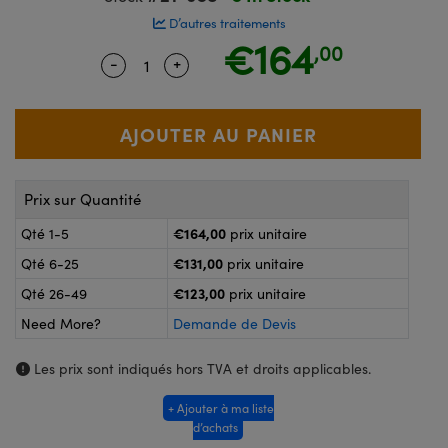
®
s Optiques Lightpath
D’autres traitements
nalogiques
€164
,00
Rélai ou Coupleurs
on Labs™
-
+
Quantity Selector
Use the plus and minus buttons to adju
reWire
s de Poche ou à Mesure Directe
'Imagerie
rs
roduits : Caméras
roduits : Microscopie
ics
Prix sur Quantité
€164,00
Qté 1-5
prix unitaire
€131,00
Qté 6-25
prix unitaire
n Gratings™
€123,00
Qté 26-49
prix unitaire
ax
Need More?
Demande de Devis
s Optiques de SCHOTT
Les prix sont indiqués hors TVA et droits applicables.
+ Ajouter à ma liste
d’achats
Innovations