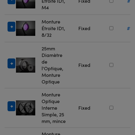
Étroite ID1,
Fixed
#13
M4
Monture
Étroite ID1,
Fixed
#13
8/32
25mm
Diamètre
de
#
Fixed
l'Optique,
5
Monture
Optique
Monture
Optique
#
Interne
Fixed
7
Simple, 25
mm, mince
Monture