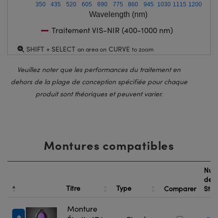
350
435
520
605
690
775
860
945
1030
1115
1200
Wavelength (nm)
Traitement VIS-NIR (400-1000 nm)
SHIFT + SELECT
CURVE
an area on
to zoom
Veuillez noter que les performances du traitement en
dehors de la plage de conception spécifiée pour chaque
produit sont théoriques et peuvent varier.
Montures compatibles
Num
de
Titre
Type
Comparer
Sto
Monture