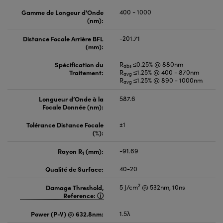
Gamme de Longeur d'Onde
400 - 1000
(nm):
Distance Focale Arrière BFL
-201.71
(mm):
Spécification du
R
≤0.25% @ 880nm
abs
Traitement:
R
≤1.25% @ 400 - 870nm
avg
R
≤1.25% @ 890 - 1000nm
avg
Longueur d’Onde à la
587.6
Focale Donnée (nm):
Tolérance Distance Focale
±1
(%):
Rayon R
(mm):
-91.69
1
Qualité de Surface:
40-20
2
Damage Threshold,
5 J/cm
@ 532nm, 10ns
Reference:
Power (P-V) @ 632.8nm:
1.5λ