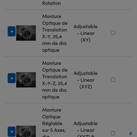
Rotation
Monture
Optique de
Adjustable
Translation
#
- Linear
X-Y, 25,4
9
(XY)
mm de dia.
optique
Monture
Optique de
Adjustable
Translation
#
- Linear
X-Y-Z, 25,4
9
(XYZ)
mm de dia.
optique
Monture
Optique
Réglable
Adjustable
sur 5 Axes,
- Linear
#13
dia.
(XYZ) &