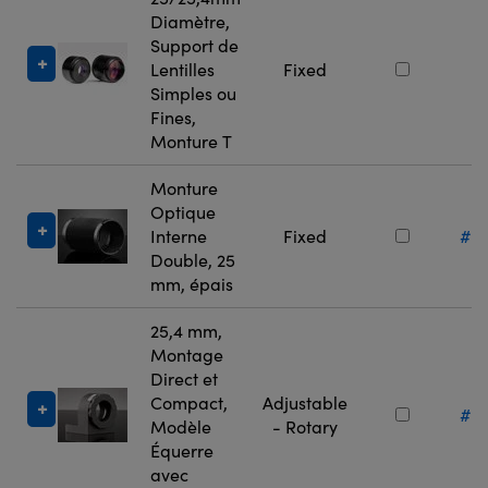
Diamètre,
Support de
#
Lentilles
Fixed
2
Simples ou
Fines,
Monture T
Monture
Optique
Interne
Fixed
#11
Double, 25
mm, épais
25,4 mm,
Montage
Direct et
Compact,
Adjustable
#36
Modèle
- Rotary
Équerre
avec