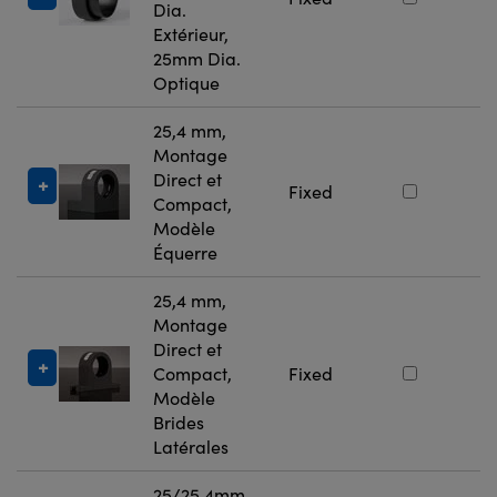
Dia.
6
Extérieur,
25mm Dia.
Optique
25,4 mm,
Montage
Direct et
#
Fixed
Compact,
4
Modèle
Équerre
25,4 mm,
Montage
Direct et
#
Compact,
Fixed
4
Modèle
Brides
Latérales
25/25,4mm