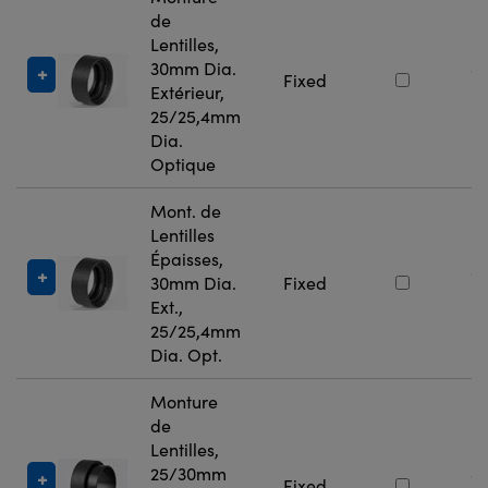
de
Lentilles,
30mm Dia.
#
Fixed
Extérieur,
5
25/25,4mm
Dia.
Optique
Mont. de
Lentilles
Épaisses,
#
30mm Dia.
Fixed
5
Ext.,
25/25,4mm
Dia. Opt.
Monture
de
Lentilles,
25/30mm
#
Fixed