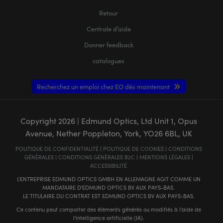
Retour
Centrale d’aide
Donner feedback
catalogues
Recherchez un emploi chez EO dès maintenant
Copyright
2026
| Edmund Optics, Ltd Unit 1, Opus
Avenue, Nether Poppleton, York, YO26 6BL, UK
POLITIQUE DE CONFIDENTIALITÉ
|
POLITIQUE DE COOKIES
|
CONDITIONS
GÉNÈRALES
|
CONDITIONS GÉNÈRALES B2C
|
MENTIONS LÉGALES
|
ACCESSIBILITÉ
L'ENTREPRISE EDMUND OPTICS GMBH EN ALLEMAGNE AGIT COMME UN
MANDATAIRE D'EDMUND OPTICS BV AUX PAYS-BAS.
LE TITULAIRE DU CONTRAT EST EDMUND OPTICS BV AUX PAYS-BAS.
Ce contenu peut comporter des éléments générés ou modifiés à l'aide de
l'intelligence artificielle (IA).