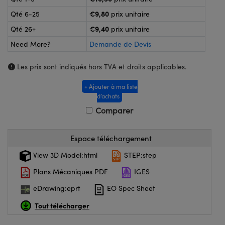
®
s Optiques Lightpath
iques pour Caméras
€9,80
Qté 6-25
prix unitaire
Rélai ou Coupleurs
ion Labs™
nalogiques
€9,40
Qté 26+
prix unitaire
Need More?
Demande de Devis
es de Poche ou à Mesure Directe
ireWire
Les prix sont indiqués hors TVA et droits applicables.
rs
d'Imagerie
+ Ajouter à ma liste
roduits : Microscopie
ics
produits : Caméras
d’achats
Comparer
n Gratings™
Espace téléchargement
View 3D Model:html
STEP:step
ax
Plans Mécaniques PDF
IGES
s Optiques de SCHOTT
eDrawing:eprt
EO Spec Sheet
Tout télécharger
Innovations