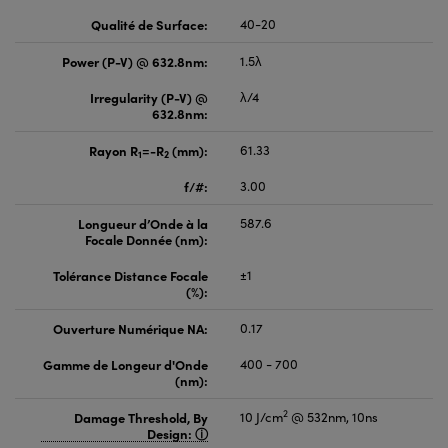
Qualité de Surface:
40-20
Power (P-V) @ 632.8nm:
1.5λ
Irregularity (P-V) @
λ/4
632.8nm:
Rayon R
=-R
(mm):
61.33
1
2
f/#:
3.00
Longueur d’Onde à la
587.6
Focale Donnée (nm):
Tolérance Distance Focale
±1
(%):
Ouverture Numérique NA:
0.17
Gamme de Longeur d'Onde
400 - 700
(nm):
2
Damage Threshold, By
10 J/cm
@ 532nm, 10ns
Design: