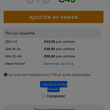
®
s Optiques Lightpath
nalogiques
Rélai ou Coupleurs
on Labs™
reWire
s de Poche ou à Mesure Directe
'Imagerie
Prix sur Quantité
rs
roduits : Caméras
€43,50
Qté 1-9
prix unitaire
roduits : Microscopie
ics
€39,00
Qté 10-24
prix unitaire
€35,00
Qté 25-99
prix unitaire
Need More?
Demande de Devis
n Gratings™
Les prix sont indiqués hors TVA et droits applicables.
ax
+ Ajouter à ma liste
s Optiques de SCHOTT
d’achats
Comparer
Espace téléchargement
Innovations