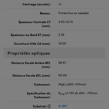
Centrage (arcmin):
<1
Biseau:
Protective as needed
Épaisseur Centrale CT
4.00 ±0.10
(mm):
Épaisseur au Bord ET (mm):
2.36
Ouverture Utile CA (mm):
19.00
Propriétés optiques
Distance Focale Arrière BFL
58.67
(mm):
Distance Focale EFL (mm):
60.00
Traitement:
MgF
(400-700nm)
2
Spécification du
R
≤1.75% @ 400 - 700nm
avg
Traitement:
Substrat:
N-BK7