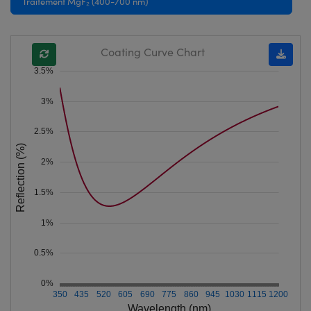
Traitement MgF₂ (400-700 nm)
Coating Curve Chart
3.5%
3%
2.5%
Reflection (%)
2%
1.5%
1%
0.5%
0%
350
435
520
605
690
775
860
945
1030
1115
1200
Wavelength (nm)