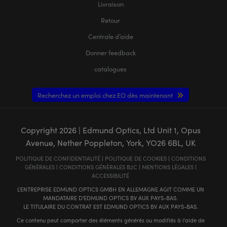
Livraison
Retour
Centrale d’aide
Donner feedback
catalogues
Recherchez un emploi chez EO dès maintenant
Copyright
2026
| Edmund Optics, Ltd Unit 1, Opus
Avenue, Nether Poppleton, York, YO26 6BL, UK
POLITIQUE DE CONFIDENTIALITÉ
|
POLITIQUE DE COOKIES
|
CONDITIONS
GÉNÈRALES
|
CONDITIONS GÉNÈRALES B2C
|
MENTIONS LÉGALES
|
ACCESSIBILITÉ
L'ENTREPRISE EDMUND OPTICS GMBH EN ALLEMAGNE AGIT COMME UN
MANDATAIRE D'EDMUND OPTICS BV AUX PAYS-BAS.
LE TITULAIRE DU CONTRAT EST EDMUND OPTICS BV AUX PAYS-BAS.
Ce contenu peut comporter des éléments générés ou modifiés à l'aide de