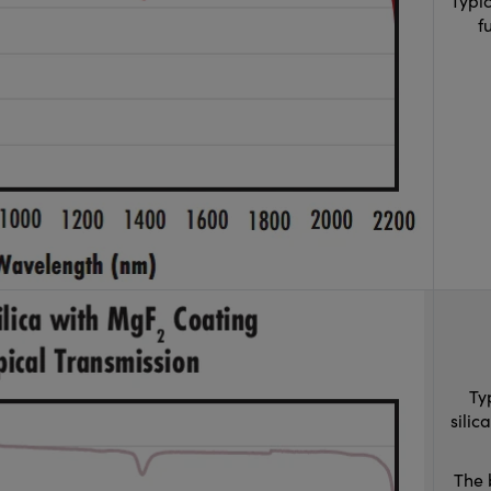
Typi
f
Ty
sili
The 