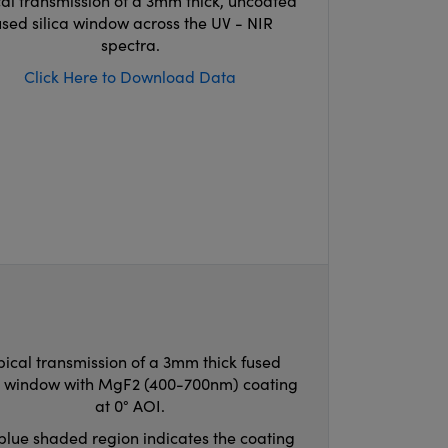
cal transmission of a 3mm thick, uncoated
used silica window across the UV - NIR
spectra.
Click Here to Download Data
pical transmission of a 3mm thick fused
ca window with MgF2 (400-700nm) coating
at 0° AOI.
blue shaded region indicates the coating