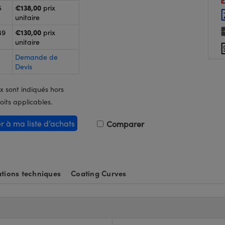
€138,00
5
prix
unitaire
€130,00
49
prix
unitaire
Demande de
Devis
x sont indiqués hors
oits applicables.
er à ma liste d’achats
Comparer
tions techniques
Coating Curves