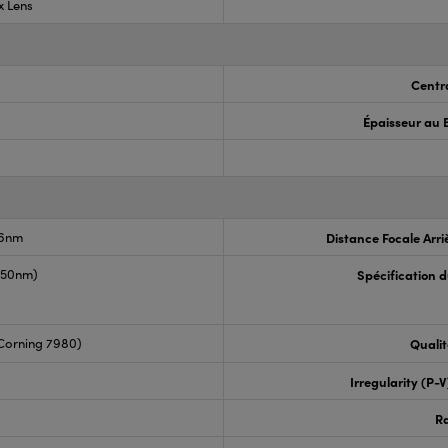
x Lens
Centr
Épaisseur au 
.6nm
Distance Focale Arri
1550nm)
Spécification 
Corning 7980)
Qualit
Irregularity (P-
R