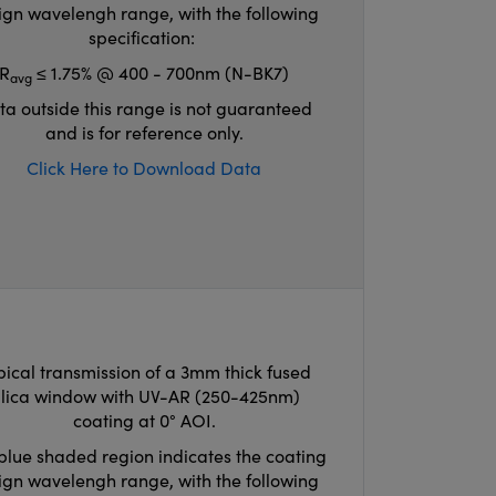
ign wavelengh range, with the following
specification:
R
≤ 1.75% @ 400 - 700nm (N-BK7)
avg
ta outside this range is not guaranteed
and is for reference only.
Click Here to Download Data
pical transmission of a 3mm thick fused
ilica window with UV-AR (250-425nm)
coating at 0° AOI.
blue shaded region indicates the coating
ign wavelengh range, with the following