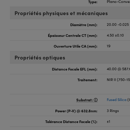
Type:
Plano-Conve
Propriétés physiques et mécaniques
Diamètre (mm):
20.00 -0.025
Épaisseur Centrale CT (mm):
4.50 ±0.10
Ouverture Utile CA (mm):
19
Propriétés optiques
Distance Focale EFL (mm):
40.00 @ 587
Traitement:
NIR II (750-
Substrat:
Fused Silica
(
Power (P-V) @ 632.8nm:
3 Rings
Tolérance Distance Focale (%):
±1