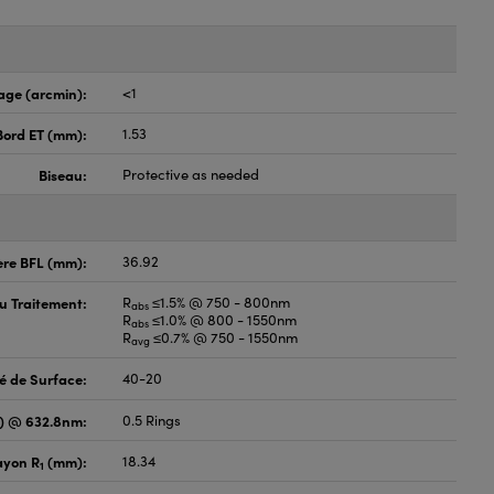
age (arcmin):
<1
Bord ET (mm):
1.53
Biseau:
Protective as needed
ère BFL (mm):
36.92
du Traitement:
R
≤1.5% @ 750 - 800nm
abs
R
≤1.0% @ 800 - 1550nm
abs
R
≤0.7% @ 750 - 1550nm
avg
é de Surface:
40-20
V) @ 632.8nm:
0.5 Rings
ayon R
(mm):
18.34
1