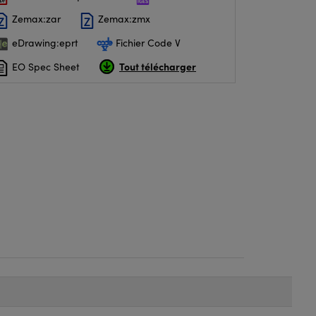
Zemax:zar
Zemax:zmx
eDrawing:eprt
Fichier Code V
Tout télécharger
EO Spec Sheet