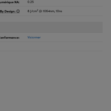
umérique NA:
0.25
2
 By Design:
8 J/cm
@ 1064nm, 10ns
 Conformance:
Visionner