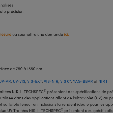
nnalisés
ute précision
mesure
ou soumettre une demande
ici.
urface de 750 à 1550 nm
UV-AR
,
UV-VIS
,
VIS-EXT
,
VIS-NIR
,
VIS 0°
,
YAG-BBAR
et
NIR I
®
raitées NIR-II TECHSPEC
présentent des spécifications de pré
tilisée dans des applications allant de l'ultraviolet (UV) au p
 et sa faible teneur en inclusions la rendent idéale pour les ap
®
Fondue UV Traitées NIR-II TECHSPEC
présentent des spécificati