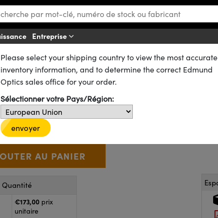
aissance
Entreprise
Af
Please select your shipping country to view the most accurate
ues
Lentilles Plan-Convexes (PCX)
es Plan-Convexes (PCX) en Silice Fondue UV – Traitées NIR-II
inventory information, and to determine the correct Edmund
Convexe Traitée NIR II, 20 mm d
Optics sales office for your order.
Sélectionner votre Pays/Région:
18-161
8 In Stock
€173
,00
+
 Selector
Use the plus and minus buttons to adjust the quantity.
envoyer
Esp
r Quantité
€173,00
prix
unitaire