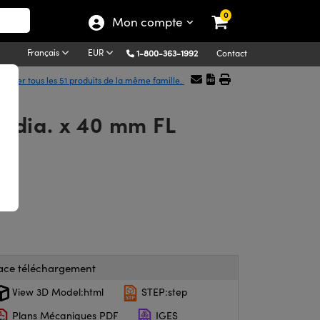
0
Mon compte
Français
EUR
1-800-363-1992
Contact
ficher tous les 51 produits de la même famille.
e dia. x 40 mm FL
ace téléchargement
View 3D Model:html
STEP:step
Plans Mécaniques PDF
IGES