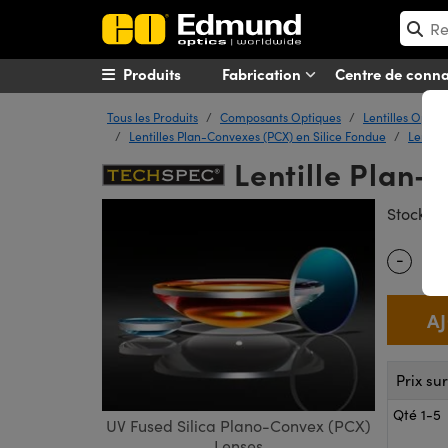
Produits
Fabrication
Centre de conn
Tous les Produits
Composants Optiques
Lentilles Optiq
Lentilles Plan-Convexes (PCX) en Silice Fondue
Lentill
Lentille Plan-
#
Stock
-
Quantity
Prix su
Qté 1-5
UV Fused Silica Plano-Convex (PCX)
Lenses