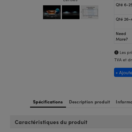
Qté 6-2
Qté 26-
Need
More?
Les pri
TVA et dr
+ Ajout
Spécifications
Description produit
Informa
Caractéristiques du produit