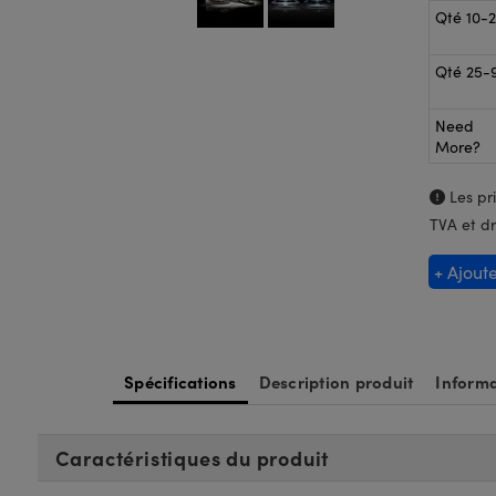
Qté 10-
Qté 25-
Need
More?
Les pri
TVA et dr
+ Ajout
Spécifications
Description produit
Informa
Caractéristiques du produit