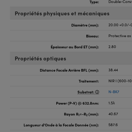
Type:
Double-Conv
Propriétés physiques et mécaniques
Diamètre (mm):
20.00 +0.0/-
Biseau:
Protective a
Épaisseur au Bord ET (mm):
2.80
Propriétés optiques
Distance Focale Arrière BFL (mm):
38.44
Traitement:
NIR I (600-1
Substrat:
N-BK7
Power (P-V) @ 632.8nm:
1.5λ
Rayon R
=-R
(mm):
40.67
1
2
Longueur d’Onde à la Focale Donnée (nm):
587.6