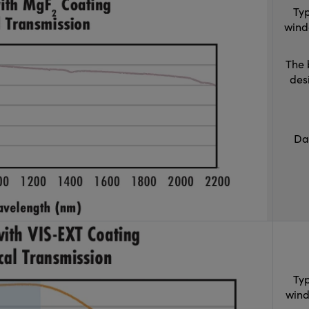
Typ
wind
The 
des
Da
Typ
wind