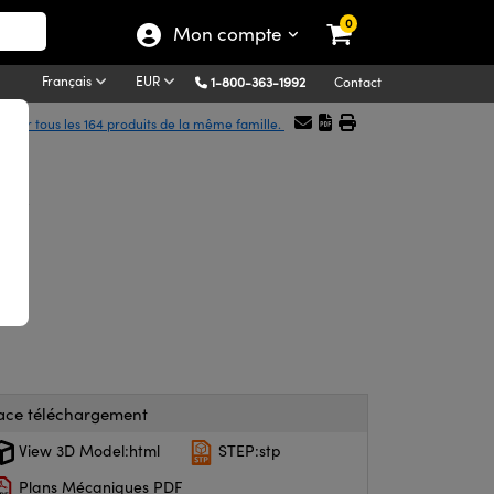
0
Mon compte
Français
EUR
1-800-363-1992
Contact
icher tous les 164 produits de la même famille.
CX
ace téléchargement
View 3D Model:html
STEP:stp
Plans Mécaniques PDF