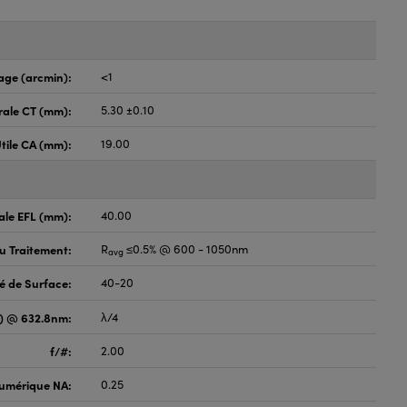
age (arcmin):
<1
rale CT (mm):
5.30 ±0.10
tile CA (mm):
19.00
ale EFL (mm):
40.00
du Traitement:
R
≤0.5% @ 600 - 1050nm
avg
é de Surface:
40-20
V) @ 632.8nm:
λ/4
f/#:
2.00
umérique NA:
0.25