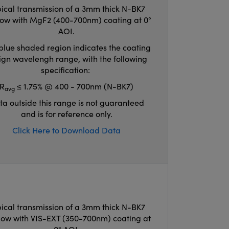
ical transmission of a 3mm thick N-BK7
ow with MgF2 (400-700nm) coating at 0°
AOI.
blue shaded region indicates the coating
ign wavelengh range, with the following
specification:
R
≤ 1.75% @ 400 - 700nm (N-BK7)
avg
ta outside this range is not guaranteed
and is for reference only.
Click Here to Download Data
ical transmission of a 3mm thick N-BK7
ow with VIS-EXT (350-700nm) coating at