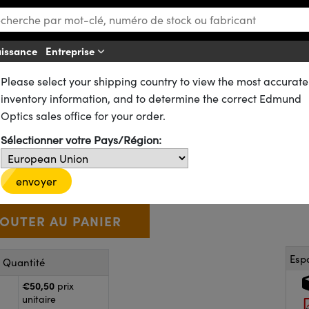
aissance
Entreprise
Aff
Please select your shipping country to view the most accurate
ues
Lentilles Biconvexes (DCX)
inventory information, and to determine the correct Edmund
mm FL, traité NIR I, Lentille D
Optics sales office for your order.
Sélectionner votre Pays/Région:
49-488
4 In Stock
D’autres traitements
€50
,50
+
 Selector
Use the plus and minus buttons to adjust the quantity.
envoyer
Esp
r Quantité
€50,50
prix
unitaire