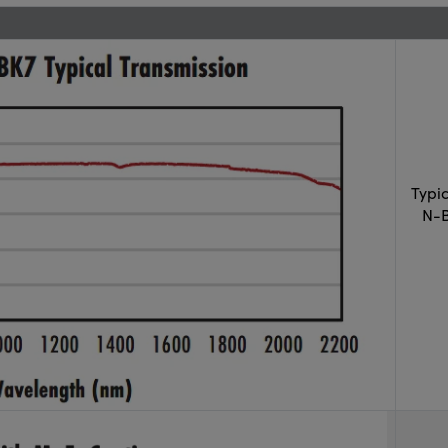
Typi
N-B