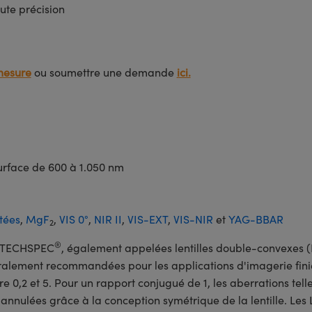
ute précision
mesure
ou soumettre une demande
ici.
surface de 600 à 1.050 nm
tées
,
MgF
,
VIS 0°
,
NIR II
,
VIS-EXT
,
VIS-NIR
et
YAG-BBAR
2
®
-I TECHSPEC
, également appelées lentilles double-convexes (
éralement recommandées pour les applications d'imagerie fini
re 0,2 et 5. Pour un rapport conjugué de 1, les aberrations tell
 annulées grâce à la conception symétrique de la lentille. Les