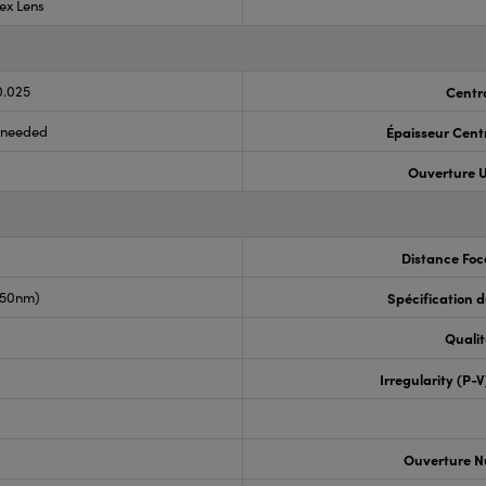
ex Lens
0.025
Centr
s needed
Épaisseur Cent
Ouverture U
Distance Foc
050nm)
Spécification 
Qualit
Irregularity (P-
Ouverture N