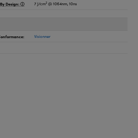
2
 By Design:
7 J/cm
@ 1064nm, 10ns
 Conformance:
Visionner