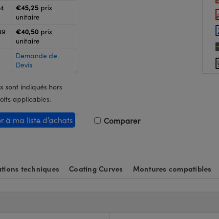
€45,25
24
prix
unitaire
€40,50
99
prix
unitaire
Demande de
Devis
x sont indiqués hors
oits applicables.
er à ma liste d’achats
Comparer
tions techniques
Coating Curves
Montures compatibles