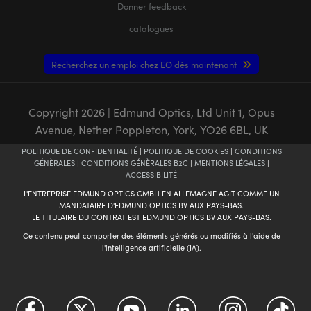
Donner feedback
catalogues
Recherchez un emploi chez EO dès maintenant
Copyright
2026
| Edmund Optics, Ltd Unit 1, Opus
Avenue, Nether Poppleton, York, YO26 6BL, UK
POLITIQUE DE CONFIDENTIALITÉ
|
POLITIQUE DE COOKIES
|
CONDITIONS
GÉNÈRALES
|
CONDITIONS GÉNÈRALES B2C
|
MENTIONS LÉGALES
|
ACCESSIBILITÉ
L'ENTREPRISE EDMUND OPTICS GMBH EN ALLEMAGNE AGIT COMME UN
MANDATAIRE D'EDMUND OPTICS BV AUX PAYS-BAS.
LE TITULAIRE DU CONTRAT EST EDMUND OPTICS BV AUX PAYS-BAS.
Ce contenu peut comporter des éléments générés ou modifiés à l'aide de
l'intelligence artificielle (IA).