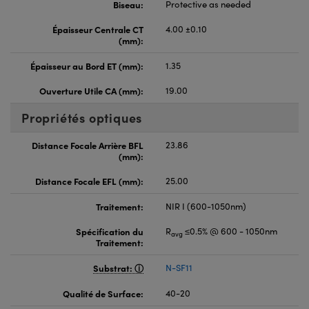
Biseau:
Protective as needed
Épaisseur Centrale CT
4.00 ±0.10
(mm):
Épaisseur au Bord ET (mm):
1.35
Ouverture Utile CA (mm):
19.00
Propriétés optiques
Distance Focale Arrière BFL
23.86
(mm):
Distance Focale EFL (mm):
25.00
Traitement:
NIR I (600-1050nm)
Spécification du
R
≤0.5% @ 600 - 1050nm
avg
Traitement:
Substrat:
N-SF11
Qualité de Surface:
40-20