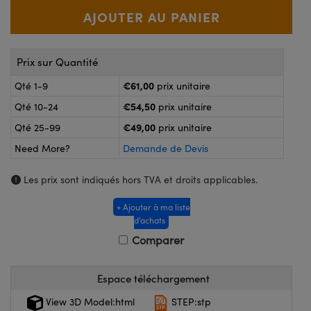
®
s Optiques Lightpath
nalogiques
Rélai ou Coupleurs
on Labs™
reWire
Prix sur Quantité
s de Poche ou à Mesure Directe
'Imagerie
€61,00
Qté 1-9
prix unitaire
rs
€54,50
Qté 10-24
prix unitaire
roduits : Caméras
€49,00
roduits : Microscopie
ics
Qté 25-99
prix unitaire
Need More?
Demande de Devis
Les prix sont indiqués hors TVA et droits applicables.
n Gratings™
+ Ajouter à ma liste
ax
d’achats
Comparer
s Optiques de SCHOTT
Espace téléchargement
View 3D Model:html
STEP:stp
Innovations