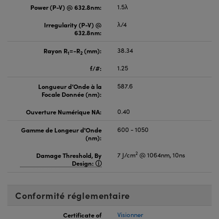
Power (P-V) @ 632.8nm:
1.5λ
Irregularity (P-V) @
λ/4
632.8nm:
Rayon R
=-R
(mm):
38.34
1
2
f/#:
1.25
Longueur d’Onde à la
587.6
Focale Donnée (nm):
Ouverture Numérique NA:
0.40
Gamme de Longeur d'Onde
600 - 1050
(nm):
2
Damage Threshold, By
7 J/cm
@ 1064nm, 10ns
Design:
Conformité réglementaire
Certificate of
Visionner