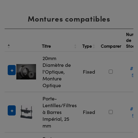
Montures compatibles
Numé
de
Titre
Type
Comparer
Stock
20mm
Diamètre de
#6
l'Optique,
Fixed
55
Monture
Optique
Porte-
Lentilles/Filtres
#5
à Barres
Fixed
52
Impérial, 25
mm