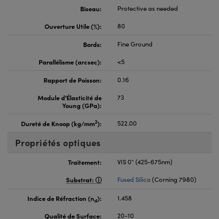
Biseau:
Protective as needed
Ouverture Utile (%):
80
Bords:
Fine Ground
Parallélisme (arcsec):
<5
Rapport de Poisson:
0.16
Module d'Élasticité de
73
Young (GPa):
2
Dureté de Knoop (kg/mm
):
522.00
Propriétés optiques
Traitement:
VIS 0° (425-675nm)
Substrat:
Fused Silica
(Corning 7980)
Indice de Réfraction (n
):
1.458
d
Qualité de Surface:
20-10