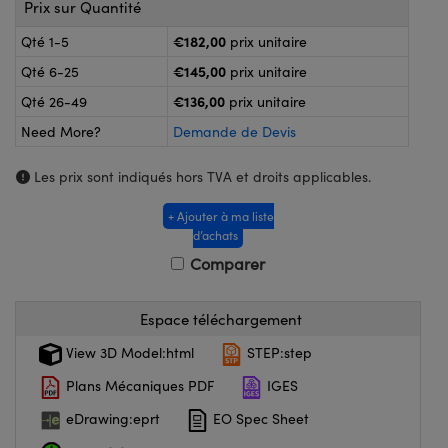
®
Prix sur Quantité
s Optiques Lightpath
nalogiques
€182,00
Qté 1-5
prix unitaire
Rélai ou Coupleurs
on Labs™
€145,00
Qté 6-25
prix unitaire
reWire
s de Poche ou à Mesure Directe
€136,00
Qté 26-49
prix unitaire
'Imagerie
Need More?
Demande de Devis
rs
roduits : Caméras
Les prix sont indiqués hors TVA et droits applicables.
roduits : Microscopie
ics
+ Ajouter à ma liste
d’achats
Comparer
n Gratings™
ax
Espace téléchargement
View 3D Model:html
STEP:step
s Optiques de SCHOTT
Plans Mécaniques PDF
IGES
eDrawing:eprt
EO Spec Sheet
Innovations