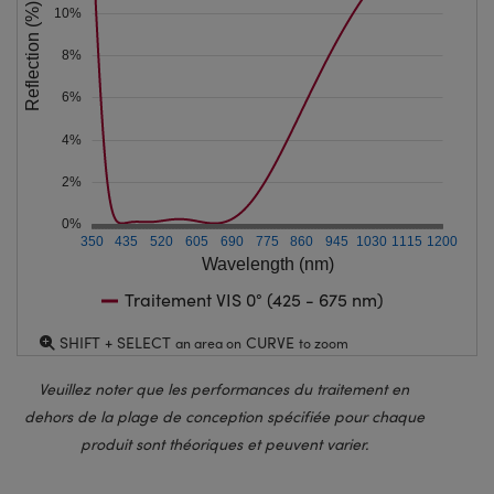
Reflection (%)
10%
8%
6%
4%
2%
0%
350
435
520
605
690
775
860
945
1030
1115
1200
Wavelength (nm)
Traitement VIS 0° (425 - 675 nm)
SHIFT + SELECT
CURVE
an area on
to zoom
Veuillez noter que les performances du traitement en
dehors de la plage de conception spécifiée pour chaque
produit sont théoriques et peuvent varier.