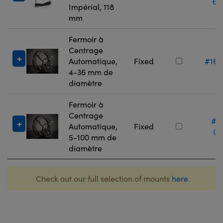
66
Impérial, 118
mm
Fermoir à
Centrage
Automatique,
Fixed
#16-
4-36 mm de
diamètre
Fermoir à
Centrage
#1
Automatique,
Fixed
07
5-100 mm de
diamètre
Check out our full selection of mounts
here
.