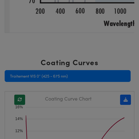
Coating Curves
Traitement VIS 0° (425 - 675 nm)
Coating Curve Chart
16%
14%
12%