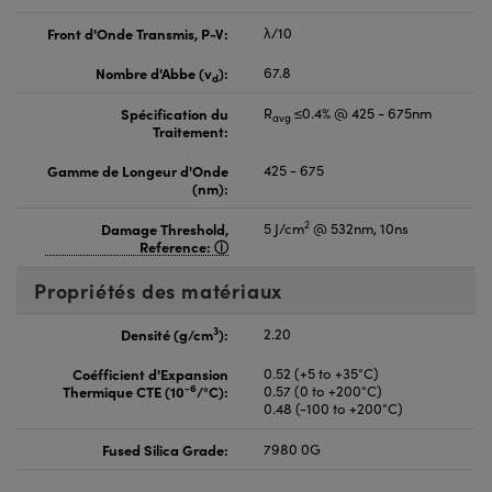
Front d'Onde Transmis, P-V:
λ/10
Nombre d'Abbe (v
):
67.8
d
Spécification du
R
≤0.4% @ 425 - 675nm
avg
Traitement:
Gamme de Longeur d'Onde
425 - 675
(nm):
2
Damage Threshold,
5 J/cm
@ 532nm, 10ns
Reference:
Propriétés des matériaux
3
Densité (g/cm
):
2.20
Coéfficient d'Expansion
0.52 (+5 to +35°C)
-6
Thermique CTE (10
/°C):
0.57 (0 to +200°C)
0.48 (-100 to +200°C)
Fused Silica Grade:
7980 0G