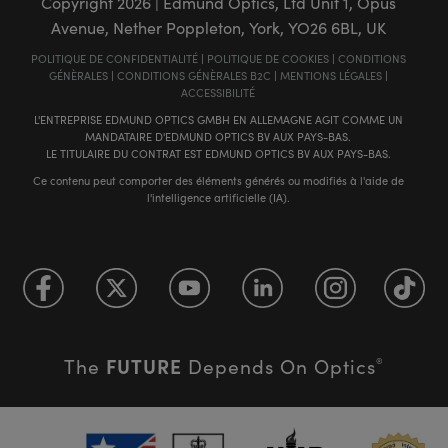
Copyright
2026
| Edmund Optics, Ltd Unit 1, Opus
Avenue, Nether Poppleton, York, YO26 6BL, UK
POLITIQUE DE CONFIDENTIALITÉ
|
POLITIQUE DE COOKIES
|
CONDITIONS
GÉNÈRALES
|
CONDITIONS GÉNÈRALES B2C
|
MENTIONS LÉGALES
|
ACCESSIBILITÉ
L'ENTREPRISE EDMUND OPTICS GMBH EN ALLEMAGNE AGIT COMME UN
MANDATAIRE D'EDMUND OPTICS BV AUX PAYS-BAS.
LE TITULAIRE DU CONTRAT EST EDMUND OPTICS BV AUX PAYS-BAS.
Ce contenu peut comporter des éléments générés ou modifiés à l'aide de
l'intelligence artificielle (IA).
FUTURE
The
Depends On Optics
®