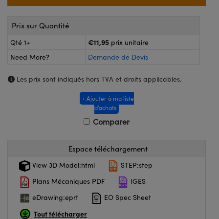
®
s Optiques Lightpath
iques pour Caméras
Rélai ou Coupleurs
ion Labs™
Prix sur Quantité
nalogiques
€11,95
Qté 1+
prix unitaire
es de Poche ou à Mesure Directe
ireWire
Need More?
Demande de Devis
rs
d'Imagerie
Les prix sont indiqués hors TVA et droits applicables.
roduits : Microscopie
ics
produits : Caméras
+ Ajouter à ma liste
d’achats
Comparer
n Gratings™
Espace téléchargement
ax
View 3D Model:html
STEP:step
s Optiques de SCHOTT
Plans Mécaniques PDF
IGES
eDrawing:eprt
EO Spec Sheet
Tout télécharger
Innovations