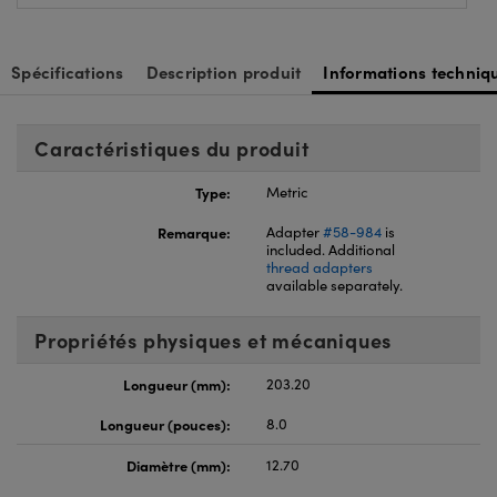
Spécifications
Description produit
Informations techniq
Caractéristiques du produit
Type:
Metric
Remarque:
Adapter
#58-984
is
included. Additional
thread adapters
available separately.
Propriétés physiques et mécaniques
Longueur (mm):
203.20
Longueur (pouces):
8.0
Diamètre (mm):
12.70