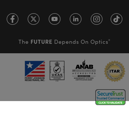
FUTURE
The
Depends On Optics
®