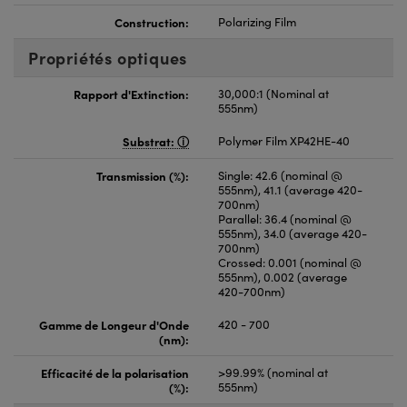
Construction:
Polarizing Film
Propriétés optiques
Rapport d'Extinction:
30,000:1 (Nominal at
555nm)
Substrat:
Polymer Film XP42HE-40
Transmission (%):
Single: 42.6 (nominal @
555nm), 41.1 (average 420-
700nm)
Parallel: 36.4 (nominal @
555nm), 34.0 (average 420-
700nm)
Crossed: 0.001 (nominal @
555nm), 0.002 (average
420-700nm)
Gamme de Longeur d'Onde
420 - 700
(nm):
Efficacité de la polarisation
>99.99% (nominal at
(%):
555nm)