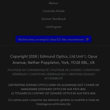
Retour
Centrale d’aide
Donner feedback
catalogues
Recherchez un emploi chez EO dès maintenant
Copyright
2026
| Edmund Optics, Ltd Unit 1, Opus
Avenue, Nether Poppleton, York, YO26 6BL, UK
POLITIQUE DE CONFIDENTIALITÉ
|
POLITIQUE DE COOKIES
|
CONDITIONS
GÉNÈRALES
|
CONDITIONS GÉNÈRALES B2C
|
MENTIONS LÉGALES
|
ACCESSIBILITÉ
L'ENTREPRISE EDMUND OPTICS GMBH EN ALLEMAGNE AGIT COMME UN
MANDATAIRE D'EDMUND OPTICS BV AUX PAYS-BAS.
LE TITULAIRE DU CONTRAT EST EDMUND OPTICS BV AUX PAYS-BAS.
Ce contenu peut comporter des éléments générés ou modifiés à l'aide de
l'intelligence artificielle (IA).