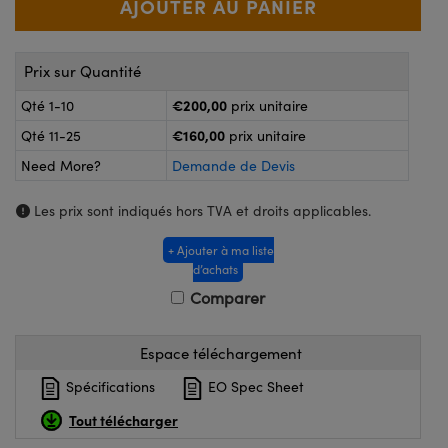
®
s Optiques Lightpath
nalogiques
Rélai ou Coupleurs
on Labs™
Prix sur Quantité
ireWire
s de Poche ou à Mesure Directe
€200,00
Qté 1-10
prix unitaire
'Imagerie
€160,00
Qté 11-25
prix unitaire
rs
roduits : Caméras
Need More?
Demande de Devis
roduits : Microscopie
ics
Les prix sont indiqués hors TVA et droits applicables.
+ Ajouter à ma liste
d’achats
n Gratings™
Comparer
ax
Espace téléchargement
s Optiques de SCHOTT
Spécifications
EO Spec Sheet
Tout télécharger
Innovations