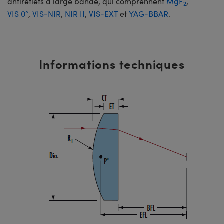
antireflets à large bande, qui comprennent
MgF
,
2
VIS 0°
,
VIS-NIR
,
NIR II
,
VIS-EXT
et
YAG-BBAR
.
Informations techniques