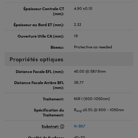
Épaisseur Centrale CT
4.90 ±0.10
(mm):
Épaisseur au Bord ET (mm):
2.32
Ouverture Utile CA (mm):
19
Biseau:
Protective as needed
Propriétés optiques
Distance Focale EFL (mm):
40.00 @ 587.6nm
Distance Focale Arrière BFL
36.77
(mm):
Traitement:
NIR I (600-1050nm)
Spécification du
R
≤0.5% @ 600 - 1050nm
avg
Traitement:
Substrat:
N-BK7
Qualité de Surface:
40-20