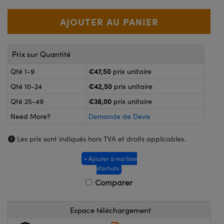
®
s Optiques Lightpath
nalogiques
Rélai ou Coupleurs
on Labs™
reWire
s de Poche ou à Mesure Directe
Prix sur Quantité
'Imagerie
rs
€47,50
Qté 1-9
prix unitaire
roduits : Caméras
€42,50
Qté 10-24
prix unitaire
roduits : Microscopie
ics
€38,00
Qté 25-49
prix unitaire
Need More?
Demande de Devis
n Gratings™
Les prix sont indiqués hors TVA et droits applicables.
ax
+ Ajouter à ma liste
d’achats
s Optiques de SCHOTT
Comparer
Espace téléchargement
Innovations