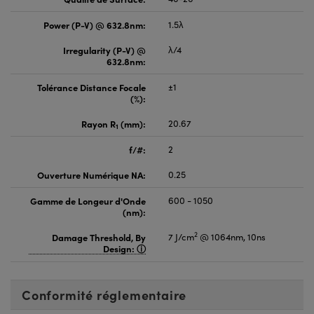
Power (P-V) @ 632.8nm:
1.5λ
Irregularity (P-V) @
λ/4
632.8nm:
Tolérance Distance Focale
±1
(%):
Rayon R
(mm):
20.67
1
f/#:
2
Ouverture Numérique NA:
0.25
Gamme de Longeur d'Onde
600 - 1050
(nm):
2
Damage Threshold, By
7 J/cm
@ 1064nm, 10ns
Design:
Conformité réglementaire