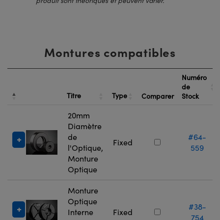
produit sont théoriques et peuvent varier.
Montures compatibles
Numéro
de
Titre
Type
Comparer
Stock
20mm
Diamètre
de
#64-
Fixed
l'Optique,
559
Monture
Optique
Monture
Optique
#38-
Interne
Fixed
754