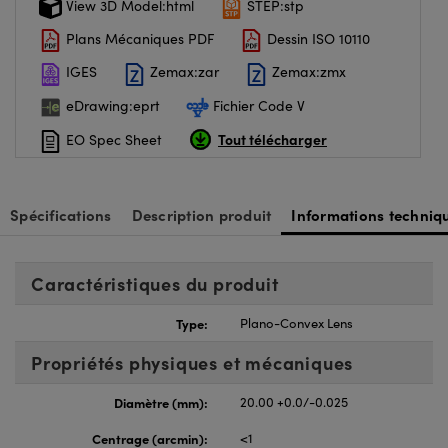
View 3D Model:html
STEP:stp
Plans Mécaniques PDF
Dessin ISO 10110
IGES
Zemax:zar
Zemax:zmx
eDrawing:eprt
Fichier Code V
Tout télécharger
EO Spec Sheet
Spécifications
Description produit
Informations techniq
Caractéristiques du produit
Type:
Plano-Convex Lens
Propriétés physiques et mécaniques
Diamètre (mm):
20.00 +0.0/-0.025
Centrage (arcmin):
<1