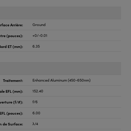
rface Arrière:
Ground
tre (pouces):
+0/-0.01
Bord ET (mm):
6.35
Traitement:
Enhanced Aluminum (450-650nm)
ale EFL (mm):
152.40
erture (f/#):
f/6
EFL (pouces):
6.00
on de Surface:
λ/4