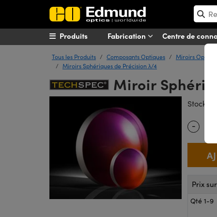
Produits
Fabrication
Centre de conn
Tous les Produits
Composants Optiques
Miroirs Optiqu
Miroirs Sphériques de Précision λ/4
Miroir Sphériqu
#
Stock
-
Quantity
Prix su
Qté 1-9