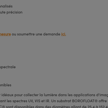
nnalisés
ute précision
mesure
ou soumettre une demande
ici.
ispectrale
nibles
déaux pour collecter la lumière dans les applications d'image
ant les spectres UV, VIS et IR. Un substrat BOROFLOAT® offr
® sont disponibles dans des diamètres allant de 25,4 à 152,4 