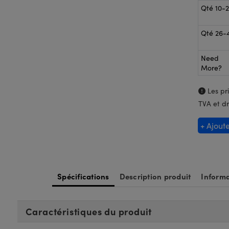
Qté 10-
Qté 26-
Need
More?
Les pri
TVA et dr
+ Ajout
Spécifications
Description produit
Informa
Caractéristiques du produit