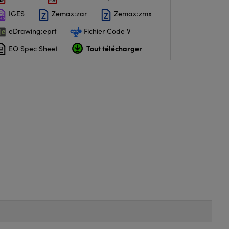
IGES
Zemax:zar
Zemax:zmx
eDrawing:eprt
Fichier Code V
Tout télécharger
EO Spec Sheet