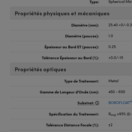
Type:
Spherical Mir
Propriétés physiques et mécaniques
Diamètre (mm):
25.40 +0/-0.
Diamètre (pouces):
1.0
Épaisseur au Bord ET (pouces):
0.25
Tolérance Épaisseur au Bord (%):
+0.0/-15
Propriétés optiques
Type de Traitement:
Metal
Gamme de Longeur d'Onde (nm):
450 - 650
Substrat:
BOROFLOAT
Spécification du Traitement:
R
>95% @ 
avg
Tolérance Distance Focale (%):
±2