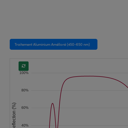
Traitement Aluminium Amélioré (450-650 nm)
100%
80%
Reflection (%)
60%
40%