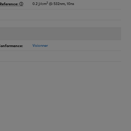
2
Reference:
0.2 J/cm
@ 532nm, 10ns
 Conformance:
Visionner