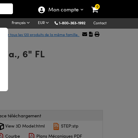
0
Mon compte
Français
EUR
1-800-363-1992
Contact
icher tous les 120 produits de la même famille.
dia., 6" FL
ace téléchargement
View 3D Model:html
STEP:stp
Courbe
Plans Mécaniques PDF