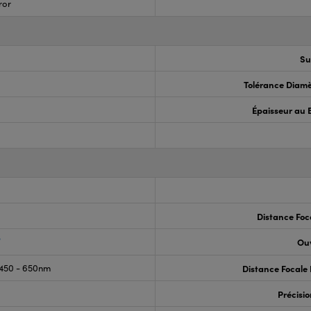
ror
3
Su
Tolérance Diamè
Épaisseur au 
Distance Foc
®
Ouv
450 - 650nm
Distance Focale 
Précisi