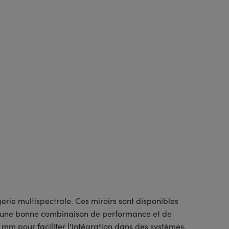
rie multispectrale. Ces miroirs sont disponibles
e une bonne combinaison de performance et de
mm pour faciliter l'intégration dans des systèmes.