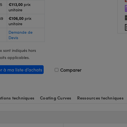
€113,00
25
prix
unitaire
€106,00
49
prix
unitaire
Demande de
Devis
x sont indiqués hors
oits applicables.
er à ma liste d’achats
Comparer
tions techniques
Coating Curves
Ressources techniques