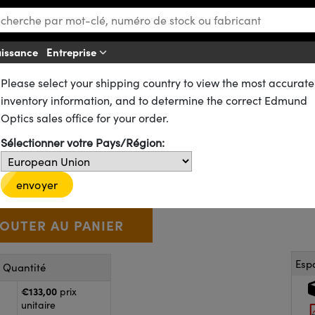
aissance
Entreprise
Aff
Please select your shipping country to view the most accurate
es
Miroirs (Concaves) de Focalisation
inventory information, and to determine the correct Edmund
e Traité Alum. Amélioré, 1" de 
Optics sales office for your order.
Sélectionner votre Pays/Région:
49-610
2 In Stock
€133
,00
+
 Selector
Use the plus and minus buttons to adjust the quantity.
envoyer
Esp
r Quantité
€133,00
prix
unitaire