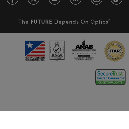
FUTURE
The
Depends On Optics
®