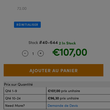
®
 Optiques Lightpath
nalogiques
72.00
élai ou Coupleurs
on Labs™
reWire
s de Poche ou à Mesure Directe
RÉINITIALISER
'Imagerie
rs
roduits : Caméras
#40-644
Stock
2 In Stock
roduits : Microscopie
cs
€107,00
-
+
Quantity Selector
Use the plus and minus buttons to adjus
 Gratings™
x
Prix sur Quantité
s Optiques de SCHOTT
€107,00
Qté 1-9
prix unitaire
€96,30
Qté 10-24
prix unitaire
Need More?
Demande de Devis
nnovations