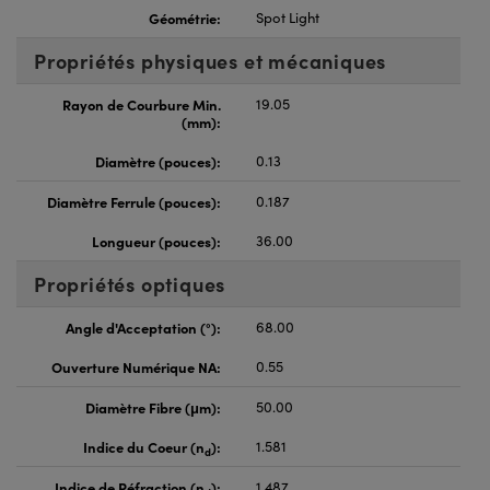
Géométrie:
Spot Light
Propriétés physiques et mécaniques
Rayon de Courbure Min.
19.05
(mm):
Diamètre (pouces):
0.13
Diamètre Ferrule (pouces):
0.187
Longueur (pouces):
36.00
Propriétés optiques
Angle d'Acceptation (°):
68.00
Ouverture Numérique NA:
0.55
Diamètre Fibre (μm):
50.00
Indice du Coeur (n
):
1.581
d
Indice de Réfraction (n
):
1.487