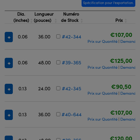
Spécification pour l'exportation.
Dia.
Longueur
Numéro
(inches)
(pouces)
de Stock
Prix
€107,00
0.06
36.00
#42-344
Prix sur Quantité
Demande d
|
€125,00
0.06
48.00
#39-365
Prix sur Quantité
Demande d
|
€90,50
0.13
24.00
#42-345
Prix sur Quantité
Demande d
|
€107,00
0.13
36.00
#40-644
Prix sur Quantité
Demande d
|
€120,00