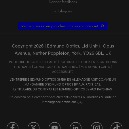
Donner feedback
catalogues
Recherchez un emploi chez EO dès maintenant
Copyright
2026
| Edmund Optics, Ltd Unit 1, Opus
Avenue, Nether Poppleton, York, YO26 6BL, UK
POLITIQUE DE CONFIDENTIALITÉ
|
POLITIQUE DE COOKIES
|
CONDITIONS
GÉNÈRALES
|
CONDITIONS GÉNÈRALES B2C
|
MENTIONS LÉGALES
|
ACCESSIBILITÉ
L'ENTREPRISE EDMUND OPTICS GMBH EN ALLEMAGNE AGIT COMME UN
MANDATAIRE D'EDMUND OPTICS BV AUX PAYS-BAS.
LE TITULAIRE DU CONTRAT EST EDMUND OPTICS BV AUX PAYS-BAS.
Ce contenu peut comporter des éléments générés ou modifiés à l'aide de
l'intelligence artificielle (IA).