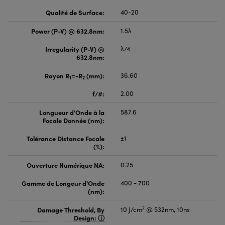
Qualité de Surface:
40-20
Power (P-V) @ 632.8nm:
1.5λ
Irregularity (P-V) @
λ/4
632.8nm:
Rayon R
=-R
(mm):
36.60
1
2
f/#:
2.00
Longueur d’Onde à la
587.6
Focale Donnée (nm):
Tolérance Distance Focale
±1
(%):
Ouverture Numérique NA:
0.25
Gamme de Longeur d'Onde
400 - 700
(nm):
2
Damage Threshold, By
10 J/cm
@ 532nm, 10ns
Design: