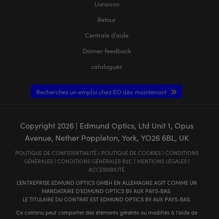
Livraison
Retour
Centrale d’aide
Donner feedback
catalogues
Recherchez un emploi chez EO dès maintenant
Copyright
2026
| Edmund Optics, Ltd Unit 1, Opus
Avenue, Nether Poppleton, York, YO26 6BL, UK
POLITIQUE DE CONFIDENTIALITÉ
|
POLITIQUE DE COOKIES
|
CONDITIONS
GÉNÈRALES
|
CONDITIONS GÉNÈRALES B2C
|
MENTIONS LÉGALES
|
ACCESSIBILITÉ
L'ENTREPRISE EDMUND OPTICS GMBH EN ALLEMAGNE AGIT COMME UN
MANDATAIRE D'EDMUND OPTICS BV AUX PAYS-BAS.
LE TITULAIRE DU CONTRAT EST EDMUND OPTICS BV AUX PAYS-BAS.
Ce contenu peut comporter des éléments générés ou modifiés à l'aide de