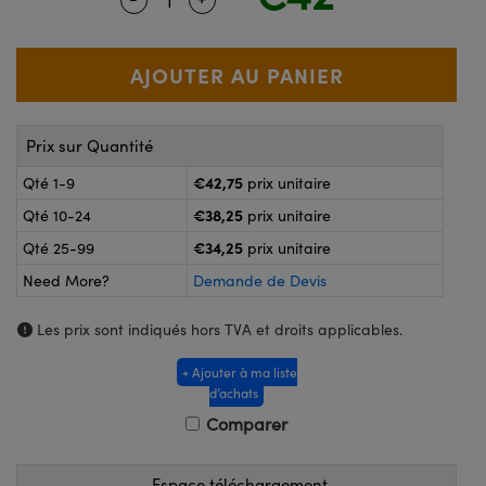
®
s Optiques Lightpath
nalogiques
Rélai ou Coupleurs
on Labs™
reWire
s de Poche ou à Mesure Directe
'Imagerie
Prix sur Quantité
rs
roduits : Caméras
€42,75
Qté 1-9
prix unitaire
roduits : Microscopie
ics
€38,25
Qté 10-24
prix unitaire
€34,25
Qté 25-99
prix unitaire
Need More?
Demande de Devis
n Gratings™
Les prix sont indiqués hors TVA et droits applicables.
ax
+ Ajouter à ma liste
s Optiques de SCHOTT
d’achats
Comparer
Espace téléchargement
Innovations