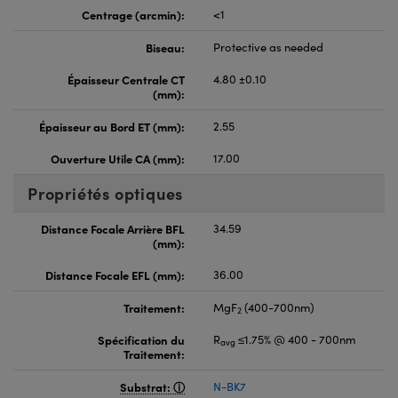
Centrage (arcmin):
<1
Biseau:
Protective as needed
Épaisseur Centrale CT
4.80 ±0.10
(mm):
Épaisseur au Bord ET (mm):
2.55
Ouverture Utile CA (mm):
17.00
Propriétés optiques
Distance Focale Arrière BFL
34.59
(mm):
Distance Focale EFL (mm):
36.00
Traitement:
MgF
(400-700nm)
2
Spécification du
R
≤1.75% @ 400 - 700nm
avg
Traitement:
Substrat:
N-BK7