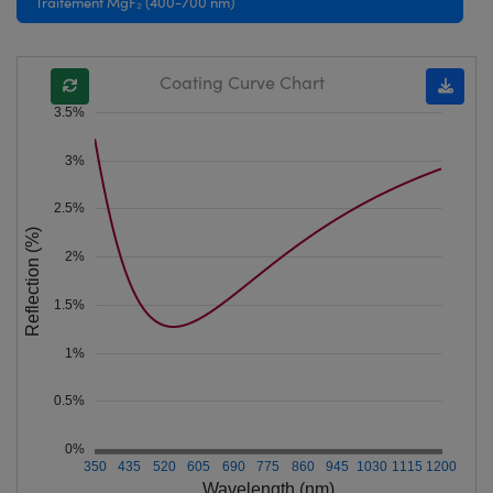
Traitement MgF₂ (400-700 nm)
Coating Curve Chart
3.5%
3%
2.5%
Reflection (%)
2%
1.5%
1%
0.5%
0%
350
435
520
605
690
775
860
945
1030
1115
1200
Wavelength (nm)