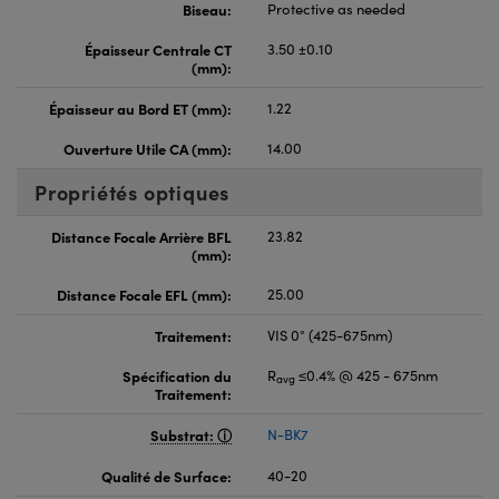
Biseau:
Protective as needed
Épaisseur Centrale CT
3.50 ±0.10
(mm):
Épaisseur au Bord ET (mm):
1.22
Ouverture Utile CA (mm):
14.00
Propriétés optiques
Distance Focale Arrière BFL
23.82
(mm):
Distance Focale EFL (mm):
25.00
Traitement:
VIS 0° (425-675nm)
Spécification du
R
≤0.4% @ 425 - 675nm
avg
Traitement:
Substrat:
N-BK7
Qualité de Surface:
40-20