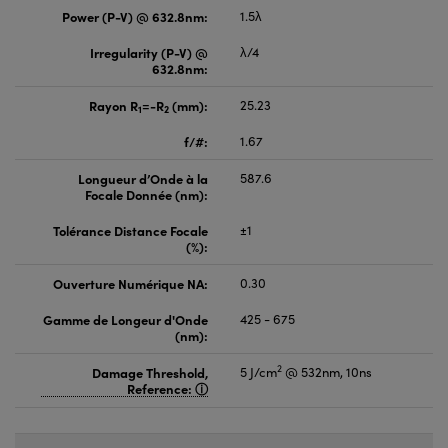
Power (P-V) @ 632.8nm:
1.5λ
Irregularity (P-V) @
λ/4
632.8nm:
Rayon R
=-R
(mm):
25.23
1
2
f/#:
1.67
Longueur d’Onde à la
587.6
Focale Donnée (nm):
Tolérance Distance Focale
±1
(%):
Ouverture Numérique NA:
0.30
Gamme de Longeur d'Onde
425 - 675
(nm):
2
Damage Threshold,
5 J/cm
@ 532nm, 10ns
Reference: