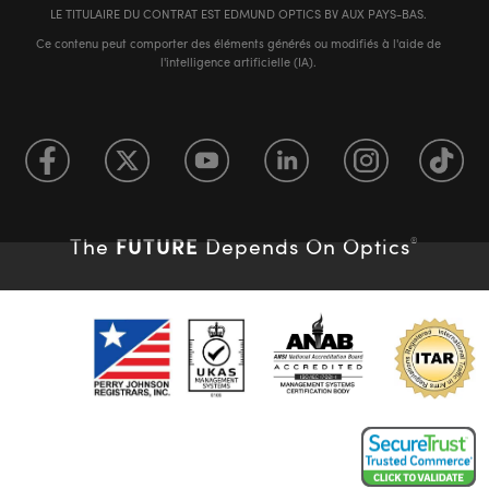
LE TITULAIRE DU CONTRAT EST EDMUND OPTICS BV AUX PAYS-BAS.
Ce contenu peut comporter des éléments générés ou modifiés à l'aide de
l'intelligence artificielle (IA).
FUTURE
The
Depends On Optics
®