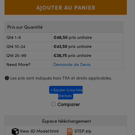
®
s Optiques Lightpath
nalogiques
Rélai ou Coupleurs
on Labs™
reWire
Prix sur Quantité
s de Poche ou à Mesure Directe
'Imagerie
€48,50
Qté 1-9
prix unitaire
rs
€43,50
Qté 10-24
prix unitaire
roduits : Caméras
€38,75
roduits : Microscopie
ics
Qté 25-99
prix unitaire
Need More?
Demande de Devis
Les prix sont indiqués hors TVA et droits applicables.
n Gratings™
+ Ajouter à ma liste
ax
d’achats
Comparer
s Optiques de SCHOTT
Espace téléchargement
View 3D Model:html
STEP:stp
Innovations