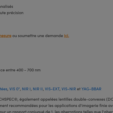
nnalisés
ute précision
mesure
ou soumettre une demande
ici.
face entre 400 - 700 nm
tées
,
VIS 0°
,
NIR I
,
NIR II
,
VIS-EXT
,
VIS-NIR
et
YAG-BBAR
HSPEC®, également appelées lentilles double-convexes (DCX)
ement recommandées pour les applications d'imagerie finie av
 Pour un rapport conjugué de 1, les aberrations telles que l'ab