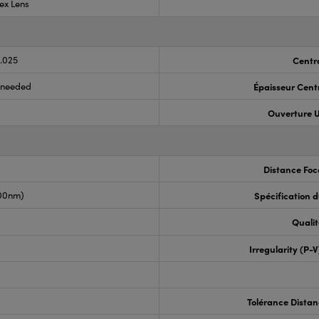
ex Lens
0.025
Centr
s needed
Épaisseur Cent
Ouverture U
Distance Foc
00nm)
Spécification 
Qualit
Irregularity (P-
Tolérance Distan