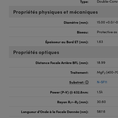
Type:
Double-Conv
Propriétés physiques et mécaniques
Diamètre (mm):
15.00 +0.0/-
Biseau:
Protective a
Épaisseur au Bord ET (mm):
1.63
Propriétés optiques
Distance Focale Arrière BFL (mm):
18.99
Traitement:
MgF
(400-7
2
Substrat:
N-SF11
Power (P-V) @ 632.8nm:
1.5λ
Rayon R
=-R
(mm):
30.60
1
2
Longueur d’Onde à la Focale Donnée (nm):
587.6