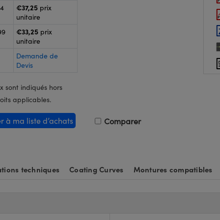
€37,25
24
prix
unitaire
€33,25
99
prix
unitaire
Demande de
Devis
x sont indiqués hors
oits applicables.
er à ma liste d’achats
Comparer
tions techniques
Coating Curves
Montures compatibles