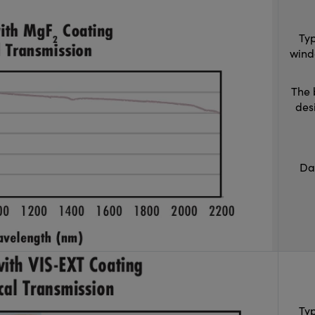
Typ
wind
The 
des
Da
Typ