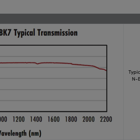
Typi
N-B