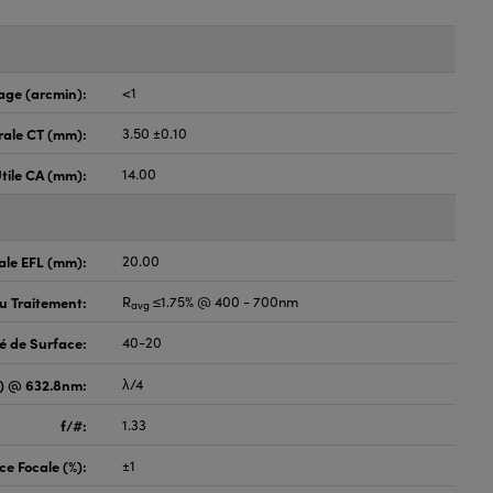
age (arcmin):
<1
rale CT (mm):
3.50 ±0.10
tile CA (mm):
14.00
ale EFL (mm):
20.00
du Traitement:
R
≤1.75% @ 400 - 700nm
avg
é de Surface:
40-20
V) @ 632.8nm:
λ/4
f/#:
1.33
ce Focale (%):
±1