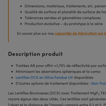
Dimensions, matériaux, traitements, etc. perso
Qualité de surface et planéité de surface de ha
Tolérances serrées et géométries complexes
Production évolutive – du prototype à la série
En savoir plus sur nos
capacités de fabrication sur 
Description produit
Traitées AR pour offrir <1,75% de réflectivité par sur
Minimisent les aberrations sphériques et la coma
Lentilles DCX en Silice Fondue UV
disponibles
D’autres options de traitement disponibles :
Non Trai
Les Lentilles Biconvexes (DCX) avec Traitement MgF
TEC
2
rayons égaux des deux côtés. Ces lentilles sont général
l'objet et la distance de l'image) compris entre 0,2 et 5.