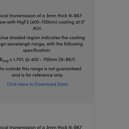
ical transmission of a 3mm thick N-BK7
ow with MgF2 (400-700nm) coating at 0°
AOI.
blue shaded region indicates the coating
ign wavelengh range, with the following
specification:
R
≤ 1.75% @ 400 - 700nm (N-BK7)
avg
ta outside this range is not guaranteed
and is for reference only.
Click Here to Download Data
ical transmission of a 3mm thick N-BK7