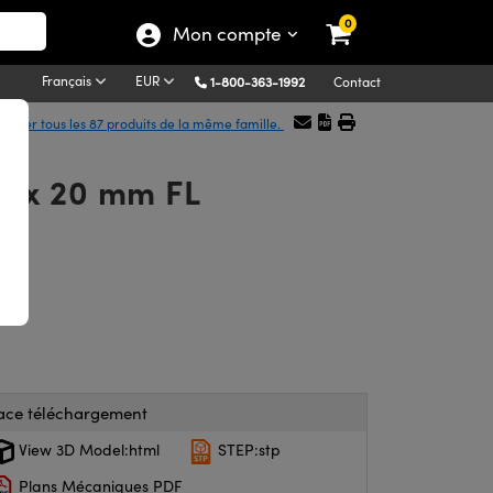
0
Mon compte
Français
EUR
1-800-363-1992
Contact
ficher tous les 87 produits de la même famille.
a. x 20 mm FL
ace téléchargement
View 3D Model:html
STEP:stp
Plans Mécaniques PDF