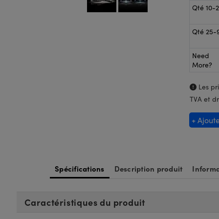
Qté 10-
Qté 25-
Need
More?
Les pri
TVA et dr
+ Ajout
Spécifications
Description produit
Informa
Caractéristiques du produit