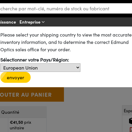
aissance
Entreprise
Af
Please select your shipping country to view the most accurate
ues
Lentilles Biconvexes (DCX)
inventory information, and to determine the correct Edmund
vexe Traitée MgF
, 15 mm de di
Optics sales office for your order.
2
Sélectionner votre Pays/Région:
63-575
20+ In Stock
D’autres traitements
€41
,50
+
 Selector
Use the plus and minus buttons to adjust the quantity.
envoyer
Esp
r Quantité
€41,50
prix
unitaire