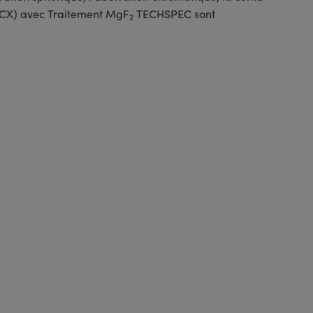
 (DCX) avec Traitement MgF
TECHSPEC sont
2