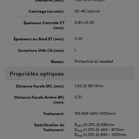
Centrage (arcmin):
30-45, typical
Épaisseur Centrale CT
0.80 ±0.05
(mm):
Épaisseur au Bord ET (mm):
0.35
Ouverture Utile CA (mm):
1
Biseau:
Protective as needed
Propriétés optiques
Distance Focale EFL (mm):
1.00 @ 587.6nm
Distance Focale Arrière BFL
0.57
(mm):
Traitement:
VIS-NIR (400-1000nm)
Spécification du
R
≤0.25% @ 880nm
abs
Traitement:
R
≤1.25% @ 400 - 870nm
avg
R
≤1.25% @ 890 - 1000nm
avg