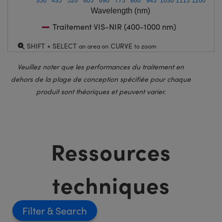
350
435
520
605
690
775
860
945
1030
1115
1200
Wavelength (nm)
Traitement VIS-NIR (400-1000 nm)
SHIFT + SELECT
CURVE
an area on
to zoom
Veuillez noter que les performances du traitement en
dehors de la plage de conception spécifiée pour chaque
produit sont théoriques et peuvent varier.
Ressources
techniques
Filter