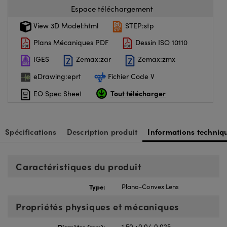
Espace téléchargement
View 3D Model:html
STEP:stp
Plans Mécaniques PDF
Dessin ISO 10110
IGES
Zemax:zar
Zemax:zmx
eDrawing:eprt
Fichier Code V
Tout télécharger
EO Spec Sheet
Spécifications
Description produit
Informations techniq
Caractéristiques du produit
Type:
Plano-Convex Lens
Propriétés physiques et mécaniques
Diamètre (mm):
1.50 +0.0/-0.025