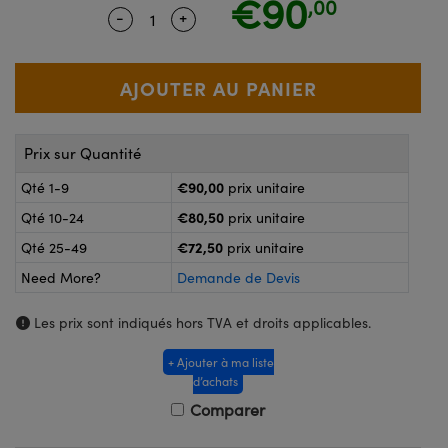
€90
,00
®
s Optiques Lightpath
-
+
Quantity Selector
Use the plus and minus buttons to adj
nalogiques
Rélai ou Coupleurs
on Labs™
reWire
s de Poche ou à Mesure Directe
'Imagerie
rs
Prix sur Quantité
roduits : Caméras
roduits : Microscopie
ics
€90,00
Qté 1-9
prix unitaire
€80,50
Qté 10-24
prix unitaire
€72,50
Qté 25-49
prix unitaire
n Gratings™
Need More?
Demande de Devis
ax
Les prix sont indiqués hors TVA et droits applicables.
s Optiques de SCHOTT
+ Ajouter à ma liste
d’achats
Comparer
Innovations