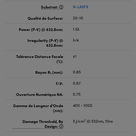
Substrat:
N-LASF9
Qualité de Surface:
20-10
Power (P-V) @ 632.8nm:
1.5λ
Irregularity (P-V) @
λ/4
632.8nm:
Tolérance Distance Focale
±1
(%):
Rayon R
(mm):
0.85
1
f/#:
0.67
Ouverture Numérique NA:
0.75
Gamme de Longeur d'Onde
400 - 1000
(nm):
2
Damage Threshold, By
5 J/cm
@ 532nm, 10ns
Design: