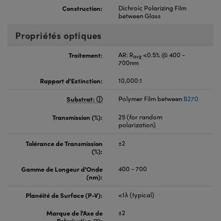
Construction:
Dichroic Polarizing Film
between Glass
Propriétés optiques
Traitement:
AR: R
<0.5% @ 400 -
avg
700nm
Rapport d'Extinction:
10,000:1
Substrat:
Polymer Film between
B270
Transmission (%):
25 (for random
polarization)
Tolérance de Transmission
±2
(%):
Gamme de Longeur d'Onde
400 - 700
(nm):
Planéité de Surface (P-V):
<1λ (typical)
Marque de l'Axe de
±2
Polarisation (°):