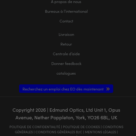
À propos de nous
Bureaux à l’international
Contact
Livraison
Retour
Centrale d’aide
Donner feedback
catalogues
Recherchez un emploi chez EO dès maintenant
Copyright
2026
| Edmund Optics, Ltd Unit 1, Opus
Avenue, Nether Poppleton, York, YO26 6BL, UK
POLITIQUE DE CONFIDENTIALITÉ
|
POLITIQUE DE COOKIES
|
CONDITIONS
GÉNÈRALES
|
CONDITIONS GÉNÈRALES B2C
|
MENTIONS LÉGALES
|