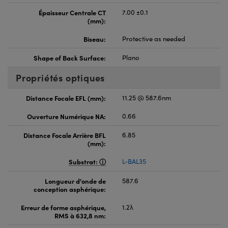
Épaisseur Centrale CT
7.00 ±0.1
(mm):
Biseau:
Protective as needed
Shape of Back Surface:
Plano
Propriétés optiques
Distance Focale EFL (mm):
11.25 @ 587.6nm
Ouverture Numérique NA:
0.66
Distance Focale Arrière BFL
6.85
(mm):
Substrat:
L-BAL35
Longueur d'onde de
587.6
conception asphérique:
Erreur de forme asphérique,
1.2λ
RMS à 632,8 nm: