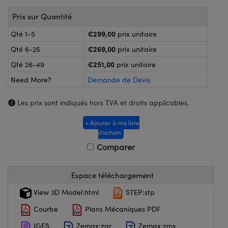
®
s Optiques Lightpath
nalogiques
Prix sur Quantité
Rélai ou Coupleurs
on Labs™
€299,00
Qté 1-5
prix unitaire
ireWire
s de Poche ou à Mesure Directe
€269,00
Qté 6-25
prix unitaire
'Imagerie
€251,00
Qté 26-49
prix unitaire
rs
Need More?
Demande de Devis
roduits : Caméras
roduits : Microscopie
ics
Les prix sont indiqués hors TVA et droits applicables.
+ Ajouter à ma liste
d’achats
n Gratings™
Comparer
ax
Espace téléchargement
s Optiques de SCHOTT
View 3D Model:html
STEP:stp
Courbe
Plans Mécaniques PDF
IGES
Zemax:zar
Zemax:zmx
Innovations