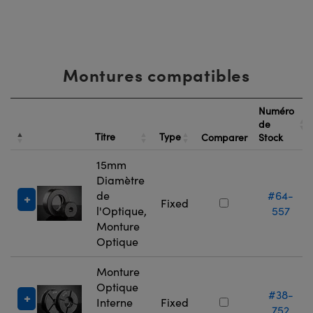
Montures compatibles
Numéro
de
Titre
Type
Comparer
Stock
15mm
Diamètre
de
#64-
Fixed
l'Optique,
557
Monture
Optique
Monture
Optique
#38-
Interne
Fixed
752