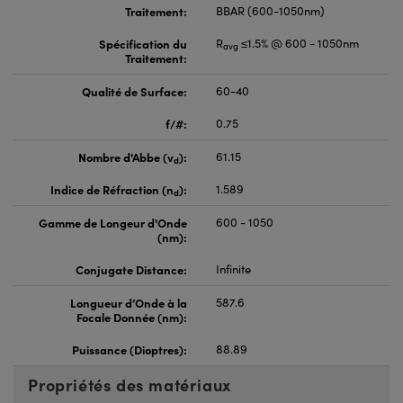
Traitement:
BBAR (600-1050nm)
Spécification du
R
≤1.5% @ 600 - 1050nm
avg
Traitement:
Qualité de Surface:
60-40
f/#:
0.75
Nombre d'Abbe (v
):
61.15
d
Indice de Réfraction (n
):
1.589
d
Gamme de Longeur d'Onde
600 - 1050
(nm):
Conjugate Distance:
Infinite
Longueur d’Onde à la
587.6
Focale Donnée (nm):
Puissance (Dioptres):
88.89
Propriétés des matériaux