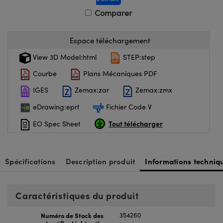
Comparer
Espace téléchargement
View 3D Model:html
STEP:step
Courbe
Plans Mécaniques PDF
IGES
Zemax:zar
Zemax:zmx
eDrawing:eprt
Fichier Code V
Tout télécharger
EO Spec Sheet
Spécifications
Description produit
Informations techniq
Caractéristiques du produit
Numéro de Stock des
354260
Lentilles Lightpath: