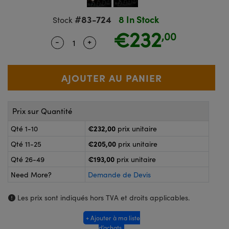
®
s Optiques Lightpath
nalogiques
#83-724
8 In Stock
Stock
Rélai ou Coupleurs
on Labs™
€232
,00
ireWire
-
+
Quantity Selector
Use the plus and minus buttons to adju
s de Poche ou à Mesure Directe
'Imagerie
rs
roduits : Caméras
roduits : Microscopie
ics
Prix sur Quantité
€232,00
Qté 1-10
prix unitaire
n Gratings™
€205,00
Qté 11-25
prix unitaire
€193,00
Qté 26-49
prix unitaire
ax
Need More?
Demande de Devis
s Optiques de SCHOTT
Les prix sont indiqués hors TVA et droits applicables.
+ Ajouter à ma liste
d’achats
Innovations