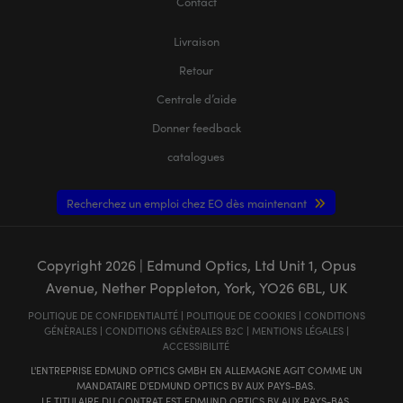
Contact
Livraison
Retour
Centrale d’aide
Donner feedback
catalogues
Recherchez un emploi chez EO dès maintenant
Copyright
2026
| Edmund Optics, Ltd Unit 1, Opus
Avenue, Nether Poppleton, York, YO26 6BL, UK
POLITIQUE DE CONFIDENTIALITÉ
|
POLITIQUE DE COOKIES
|
CONDITIONS
GÉNÈRALES
|
CONDITIONS GÉNÈRALES B2C
|
MENTIONS LÉGALES
|
ACCESSIBILITÉ
L'ENTREPRISE EDMUND OPTICS GMBH EN ALLEMAGNE AGIT COMME UN
MANDATAIRE D'EDMUND OPTICS BV AUX PAYS-BAS.
LE TITULAIRE DU CONTRAT EST EDMUND OPTICS BV AUX PAYS-BAS.