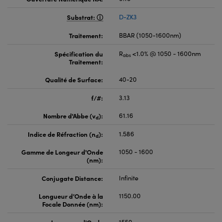
Substrat:
D-ZK3
Traitement:
BBAR (1050-1600nm)
Spécification du
R
<1.0% @ 1050 - 1600nm
abs
Traitement:
Qualité de Surface:
40-20
f/#:
3.13
Nombre d'Abbe (v
):
61.16
d
Indice de Réfraction (n
):
1.586
d
Gamme de Longeur d'Onde
1050 - 1600
(nm):
Conjugate Distance:
Infinite
Longueur d’Onde à la
1150.00
Focale Donnée (nm):
Longueur d'Onde
1550