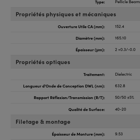
Type:
Pellicle Beams
Propriétés physiques et mécaniques
Ouverture Utile CA (mm):
152.4
Diamètre (mm):
165.10
Épaisseur (μm):
2 +0.3/-0.0
Propriétés optiques
Traitement:
Dielectric
Longueur d'Onde de Conception DWL (nm):
632.8
Rapport Réflexion/Transmission (R/T):
50/50 ±5%
Qualité de Surface:
40-20
Filetage & montage
Épaisseur de Monture (mm):
9.53