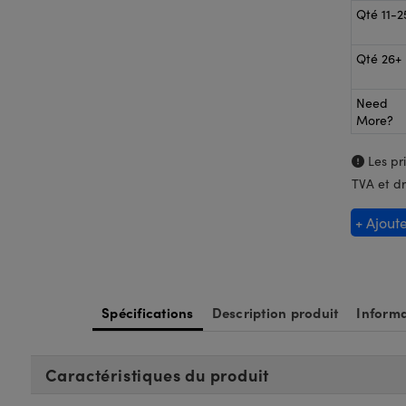
Qté 11-2
Qté 26+
Need
More?
Les pri
TVA et dr
+ Ajout
Spécifications
Description produit
Informa
Caractéristiques du produit