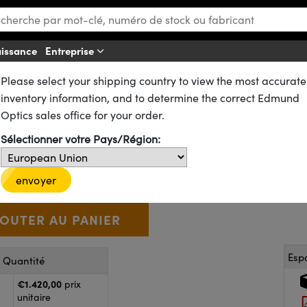
aissance
Entreprise
Af
Please select your shipping country to view the most accurate
 Faisceau
Lames Séparatrices de Faisceau
inventory information, and to determine the correct Edmund
e, 50R/50T, Pellicule Séparatr
Optics sales office for your order.
Sélectionner votre Pays/Région:
39-501
1 In Stock
€1.420
,00
+
 Selector
Use the plus and minus buttons to adjust the quantity.
envoyer
Esp
r Quantité
€1.420,00
prix
unitaire