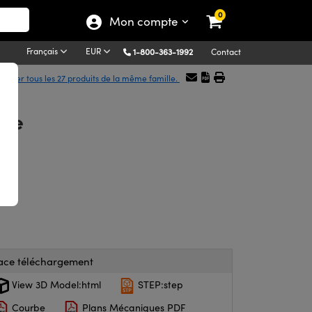
0
Mon compte
Français
EUR
1-800-363-1992
Contact
ficher tous les 27 produits de la même famille.
ice
ace téléchargement
View 3D Model:html
STEP:step
Courbe
Plans Mécaniques PDF