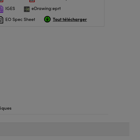
IGES
eDrawing:eprt
Tout télécharger
EO Spec Sheet
iques