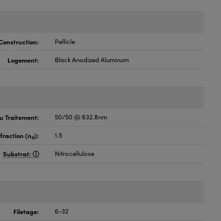
Construction:
Pellicle
Logement:
Black Anodized Aluminum
du Traitement:
50/50 @ 632.8nm
fraction (n
):
1.5
d
Substrat:
Nitrocellulose
Filetage:
6-32