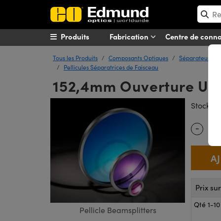
Produits
Fabrication
Centre de conn
Tous les Produits
Composants Optiques
Séparateurs de
Pellicules Séparatrices de Faisceau
152,4mm Ouverture Util
#
Stock
-
Quantity
Prix su
Qté 1-10
Pellicle Beamsplitters