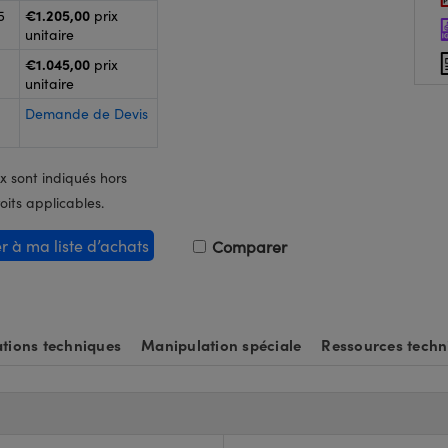
€1.205,00
5
prix
unitaire
€1.045,00
prix
unitaire
Demande de Devis
x sont indiqués hors
oits applicables.
er à ma liste d’achats
Comparer
tions techniques
Manipulation spéciale
Ressources techn