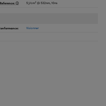
2
Reference:
5 J/cm
@ 532nm, 10ns
 Conformance:
Visionner