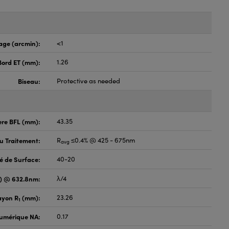
age (arcmin):
<1
Bord ET (mm):
1.26
Biseau:
Protective as needed
ère BFL (mm):
43.35
du Traitement:
R
≤0.4% @ 425 - 675nm
avg
é de Surface:
40-20
V) @ 632.8nm:
λ/4
ayon R
(mm):
23.26
1
umérique NA:
0.17