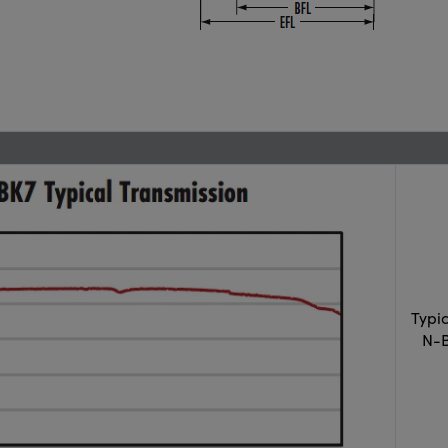
Typi
N-B