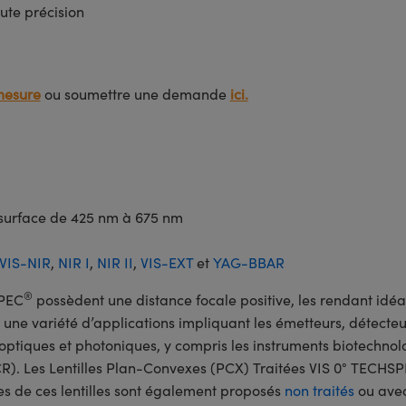
ute précision
mesure
ou soumettre une demande
ici.
r surface de 425 nm à 675 nm
VIS-NIR
,
NIR I
,
NIR II
,
VIS-EXT
et
YAG-BBAR
®
SPEC
possèdent une distance focale positive, les rendant idéal
une variété d’applications impliquant les émetteurs, détecteurs,
optiques et photoniques, y compris les instruments biotechnol
R). Les Lentilles Plan-Convexes (PCX) Traitées VIS 0° TECHS
es de ces lentilles sont également proposés
non traités
ou avec