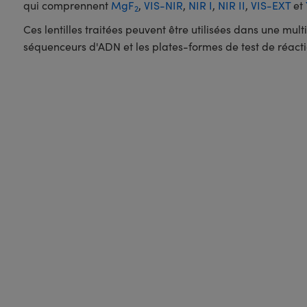
qui comprennent
MgF
,
VIS-NIR
,
NIR I
,
NIR II
,
VIS-EXT
et
2
Ces lentilles traitées peuvent être utilisées dans une mu
séquenceurs d'ADN et les plates-formes de test de réact