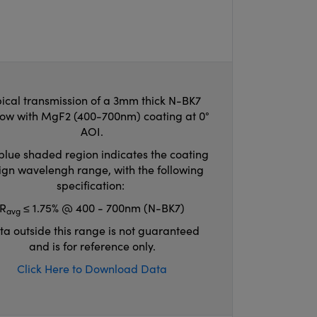
ical transmission of a 3mm thick N-BK7
ow with MgF2 (400-700nm) coating at 0°
AOI.
blue shaded region indicates the coating
ign wavelengh range, with the following
specification:
R
≤ 1.75% @ 400 - 700nm (N-BK7)
avg
ta outside this range is not guaranteed
and is for reference only.
Click Here to Download Data