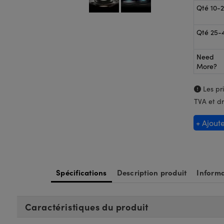
Qté 10-
Qté 25-
Need
More?
Les pri
TVA et dr
+ Ajout
Spécifications
Description produit
Informa
Caractéristiques du produit