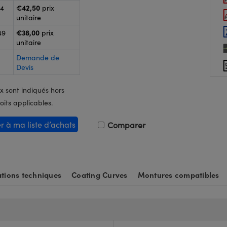
€42,50
24
prix
unitaire
€38,00
49
prix
unitaire
Demande de
Devis
x sont indiqués hors
oits applicables.
er à ma liste d’achats
Comparer
tions techniques
Coating Curves
Montures compatibles