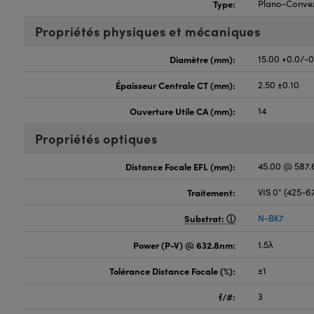
Type:
Plano-Conve
Propriétés physiques et mécaniques
Diamètre (mm):
15.00 +0.0/-
Épaisseur Centrale CT (mm):
2.50 ±0.10
Ouverture Utile CA (mm):
14
Propriétés optiques
Distance Focale EFL (mm):
45.00 @ 587
Traitement:
VIS 0° (425-
Substrat:
N-BK7
Power (P-V) @ 632.8nm:
1.5λ
Tolérance Distance Focale (%):
±1
f/#:
3