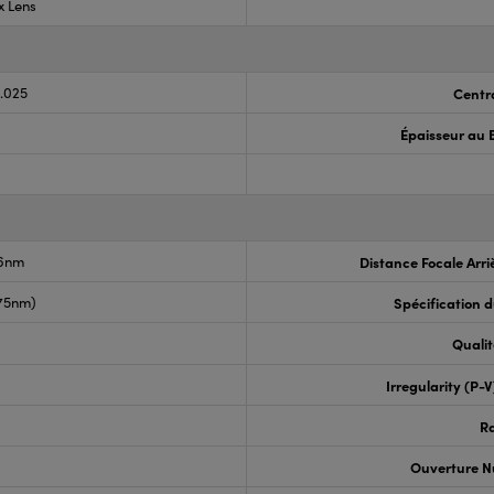
x Lens
0.025
Centr
Épaisseur au 
.6nm
Distance Focale Arri
675nm)
Spécification 
Qualit
Irregularity (P-
R
Ouverture N