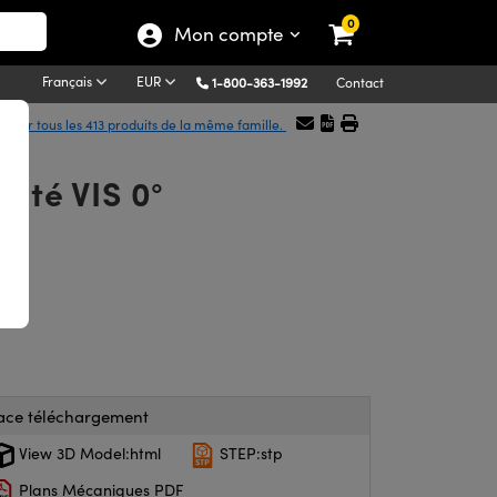
0
Mon compte
Français
EUR
1-800-363-1992
Contact
icher tous les 413 produits de la même famille.
ité VIS 0°
ace téléchargement
View 3D Model:html
STEP:stp
Plans Mécaniques PDF