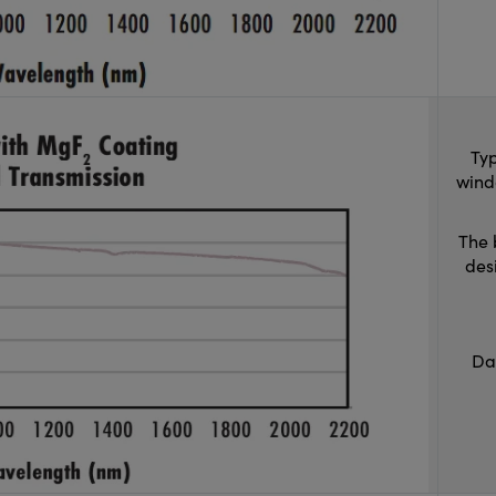
Typ
wind
The 
des
Da