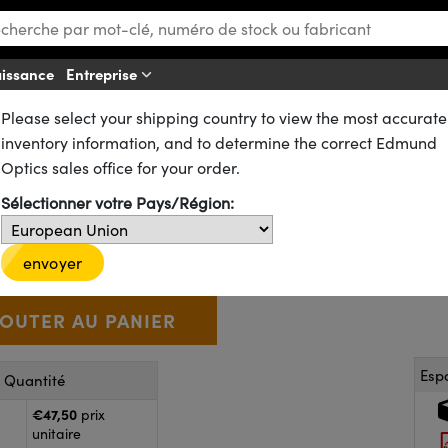
aissance
Entreprise
Aff
Please select your shipping country to view the most accurate
ues
Lentilles Plan-Convexes (PCX)
n-Convexes (PCX) Traitées VIS 0°
inventory information, and to determine the correct Edmund
5mm de Diamètre x 45mm FL, tra
Optics sales office for your order.
Sélectionner votre Pays/Région:
49-899
16 In Stock
D’autres traitements
€47
,50
+
 Selector
Use the plus and minus buttons to adjust the quantity.
envoyer
Esp
r Quantité
€47,50
prix
unitaire