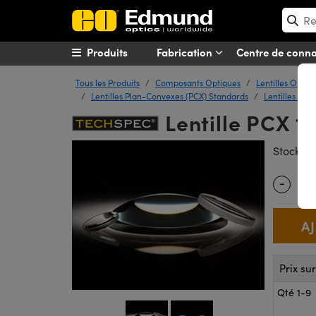
Produits
Fabrication
Centre de conn
Tous les Produits
Composants Optiques
Lentilles Optiq
Lentilles Plan-Convexes (PCX) Standards
Lentilles Pla
Lentille PCX 1
#
Stock
-
Quantity
Prix su
Qté 1-9