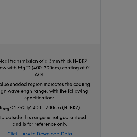
ical transmission of a 3mm thick N-BK7
ow with MgF2 (400-700nm) coating at 0°
AOI.
blue shaded region indicates the coating
ign wavelengh range, with the following
specification:
R
≤ 1.75% @ 400 - 700nm (N-BK7)
avg
ta outside this range is not guaranteed
and is for reference only.
Click Here to Download Data