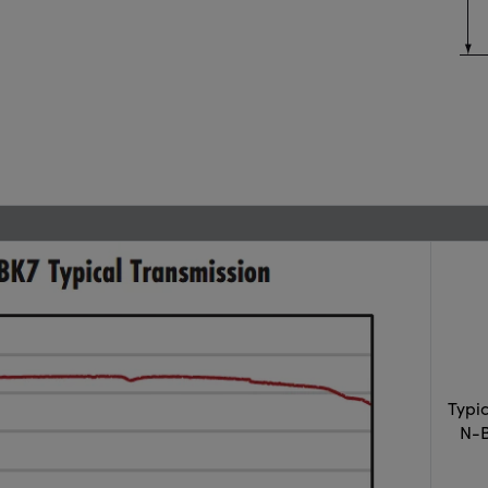
Typi
N-B