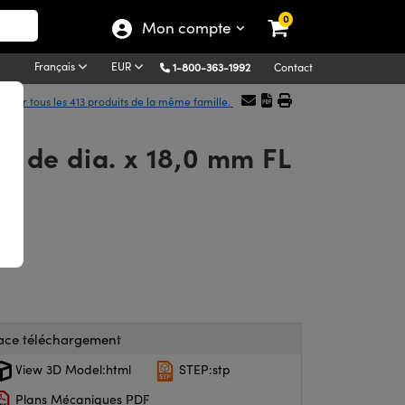
0
Mon compte
Français
EUR
1-800-363-1992
Contact
icher tous les 413 produits de la même famille.
m de dia. x 18,0 mm FL
ace téléchargement
View 3D Model:html
STEP:stp
Plans Mécaniques PDF