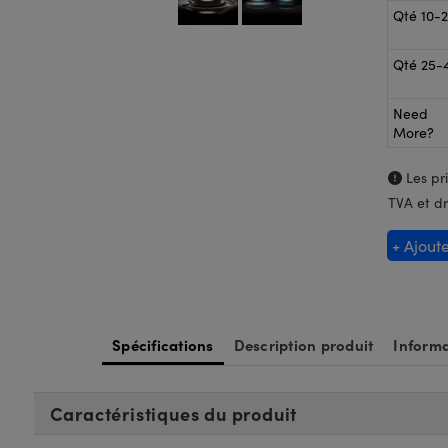
Qté 10-
Qté 25-
Need
More?
Les pri
TVA et dr
+ Ajout
Spécifications
Description produit
Informa
Caractéristiques du produit