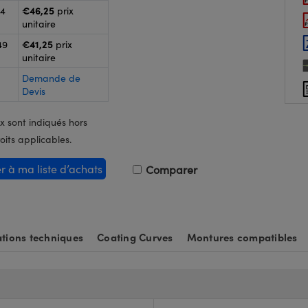
€46,25
24
prix
unitaire
€41,25
49
prix
unitaire
Demande de
Devis
x sont indiqués hors
oits applicables.
er à ma liste d’achats
Comparer
tions techniques
Coating Curves
Montures compatibles