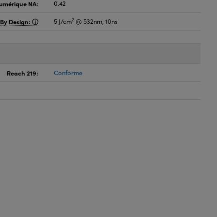
umérique NA:
0.42
2
 By Design:
5 J/cm
@ 532nm, 10ns
Reach 219:
Conforme