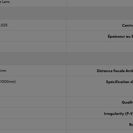
x Lens
0.025
Centr
Épaisseur au 
.6nm
Distance Focale Arri
0-1000nm)
Spécification 
Qualit
Irregularity (P-
R