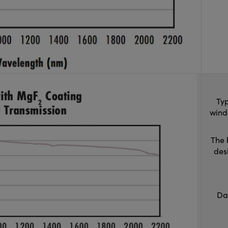
Typ
wind
The 
des
Da