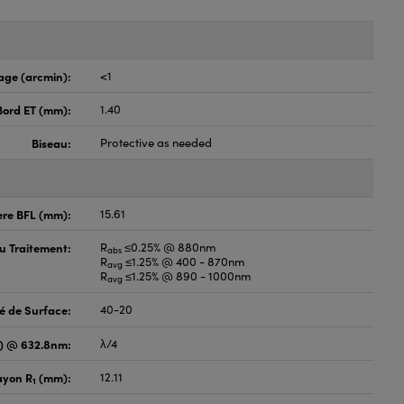
age (arcmin):
<1
Bord ET (mm):
1.40
Biseau:
Protective as needed
ère BFL (mm):
15.61
du Traitement:
R
≤0.25% @ 880nm
abs
R
≤1.25% @ 400 - 870nm
avg
R
≤1.25% @ 890 - 1000nm
avg
é de Surface:
40-20
V) @ 632.8nm:
λ/4
ayon R
(mm):
12.11
1