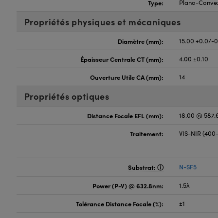
Type:
Plano-Conve
Propriétés physiques et mécaniques
Diamètre (mm):
15.00 +0.0/-
Épaisseur Centrale CT (mm):
4.00 ±0.10
Ouverture Utile CA (mm):
14
Propriétés optiques
Distance Focale EFL (mm):
18.00 @ 587
Traitement:
VIS-NIR (40
Substrat:
N-SF5
Power (P-V) @ 632.8nm:
1.5λ
Tolérance Distance Focale (%):
±1