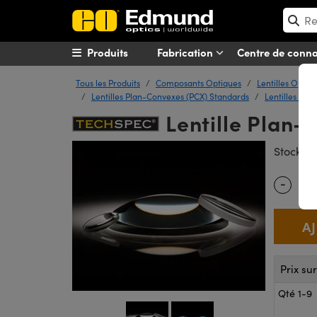
Produits
Fabrication
Centre de conn
Tous les Produits
Composants Optiques
Lentilles Optiq
Lentilles Plan-Convexes (PCX) Standards
Lentilles Pla
Lentille Plan-
#
Stock
-
Quantity
Prix su
Qté 1-9