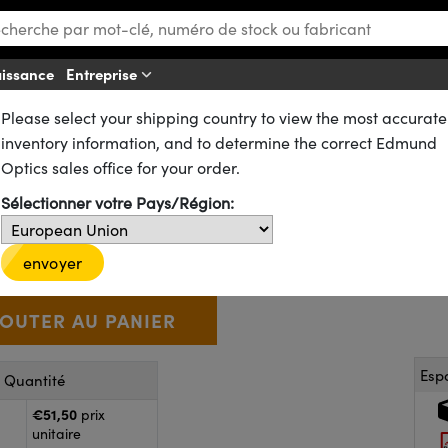
aissance
Entreprise
Aff
Please select your shipping country to view the most accurate
ues
Lentilles Plan-Convexes (PCX)
n-Convexes (PCX) Traitées VIS-NIR
inventory information, and to determine the correct Edmund
Convexe Traitée VIS-NIR, 15,0 m
Optics sales office for your order.
Sélectionner votre Pays/Région:
49-918
20+ In Stock
D’autres traitements
€51
,50
+
 Selector
Use the plus and minus buttons to adjust the quantity.
envoyer
Esp
r Quantité
€51,50
prix
unitaire