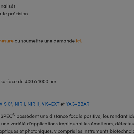
nnalisés
ute précision
mesure
ou soumettre une demande
ici.
r surface de 400 à 1000 nm
VIS 0°
,
NIR I
,
NIR II
,
VIS-EXT
et
YAG-BBAR
®
CHSPEC
possèdent une distance focale positive, les rendant idé
une variété d’applications impliquant les émetteurs, détecteurs,
optiques et photoniques, y compris les instruments biotechnol