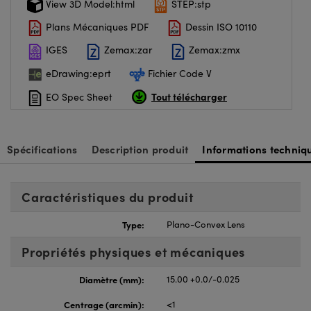
View 3D Model:html
STEP:stp
Plans Mécaniques PDF
Dessin ISO 10110
IGES
Zemax:zar
Zemax:zmx
eDrawing:eprt
Fichier Code V
Tout télécharger
EO Spec Sheet
Spécifications
Description produit
Informations techniq
Caractéristiques du produit
Type:
Plano-Convex Lens
Propriétés physiques et mécaniques
Diamètre (mm):
15.00 +0.0/-0.025
Centrage (arcmin):
<1