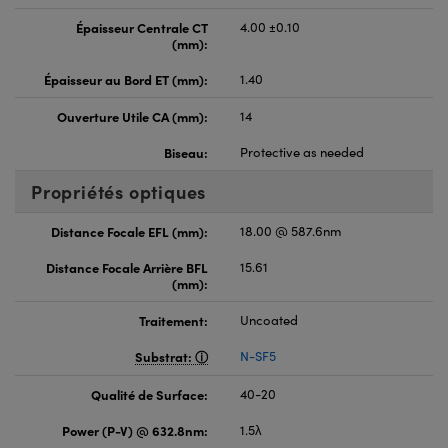
Épaisseur Centrale CT
4.00 ±0.10
(mm):
Épaisseur au Bord ET (mm):
1.40
Ouverture Utile CA (mm):
14
Biseau:
Protective as needed
Propriétés optiques
Distance Focale EFL (mm):
18.00 @ 587.6nm
Distance Focale Arrière BFL
15.61
(mm):
Traitement:
Uncoated
Substrat:
N-SF5
Qualité de Surface:
40-20
Power (P-V) @ 632.8nm:
1.5λ