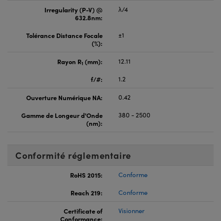
Irregularity (P-V) @
λ/4
632.8nm:
Tolérance Distance Focale
±1
(%):
Rayon R
(mm):
12.11
1
f/#:
1.2
Ouverture Numérique NA:
0.42
Gamme de Longeur d'Onde
380 - 2500
(nm):
Conformité réglementaire
RoHS 2015:
Conforme
Reach 219:
Conforme
Certificate of
Visionner
Conformance: