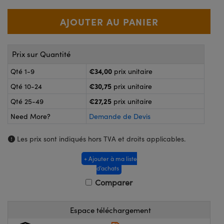
®
s Optiques Lightpath
nalogiques
Rélai ou Coupleurs
on Labs™
ireWire
s de Poche ou à Mesure Directe
Prix sur Quantité
'Imagerie
rs
€34,00
Qté 1-9
prix unitaire
roduits : Caméras
€30,75
Qté 10-24
prix unitaire
roduits : Microscopie
ics
€27,25
Qté 25-49
prix unitaire
Need More?
Demande de Devis
n Gratings™
Les prix sont indiqués hors TVA et droits applicables.
ax
+ Ajouter à ma liste
d’achats
s Optiques de SCHOTT
Comparer
Espace téléchargement
Innovations