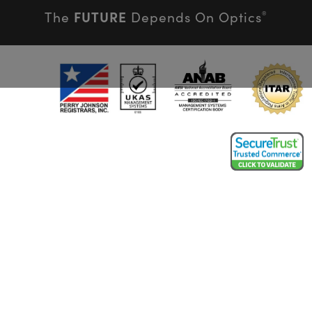
FUTURE
The
Depends On Optics
®