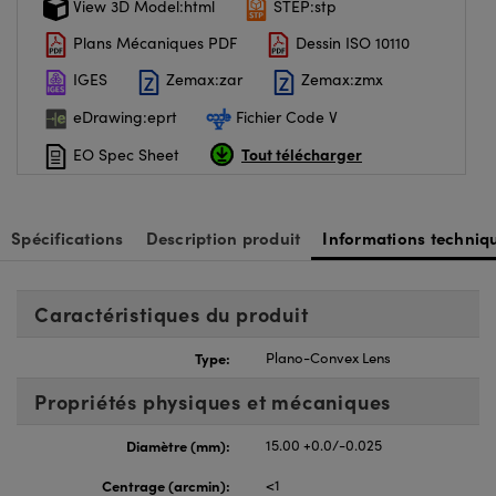
View 3D Model:html
STEP:stp
Plans Mécaniques PDF
Dessin ISO 10110
IGES
Zemax:zar
Zemax:zmx
eDrawing:eprt
Fichier Code V
Tout télécharger
EO Spec Sheet
Spécifications
Description produit
Informations techniq
Caractéristiques du produit
Type:
Plano-Convex Lens
Propriétés physiques et mécaniques
Diamètre (mm):
15.00 +0.0/-0.025
Centrage (arcmin):
<1