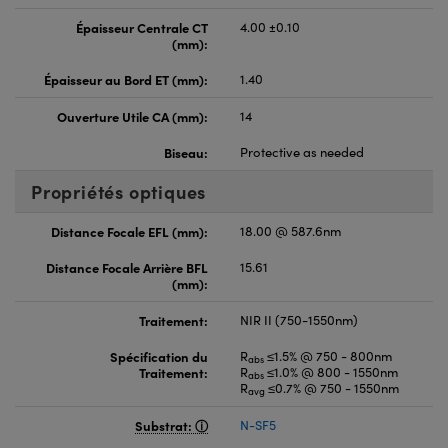
Épaisseur Centrale CT
4.00 ±0.10
(mm):
Épaisseur au Bord ET (mm):
1.40
Ouverture Utile CA (mm):
14
Biseau:
Protective as needed
Propriétés optiques
Distance Focale EFL (mm):
18.00 @ 587.6nm
Distance Focale Arrière BFL
15.61
(mm):
Traitement:
NIR II (750-1550nm)
Spécification du
R
≤1.5% @ 750 - 800nm
abs
Traitement:
R
≤1.0% @ 800 - 1550nm
abs
R
≤0.7% @ 750 - 1550nm
avg
Substrat:
N-SF5