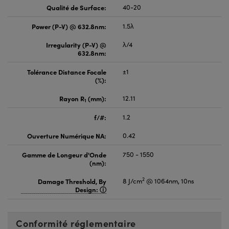
Qualité de Surface:
40-20
Power (P-V) @ 632.8nm:
1.5λ
Irregularity (P-V) @
λ/4
632.8nm:
Tolérance Distance Focale
±1
(%):
Rayon R
(mm):
12.11
1
f/#:
1.2
Ouverture Numérique NA:
0.42
Gamme de Longeur d'Onde
750 - 1550
(nm):
2
Damage Threshold, By
8 J/cm
@ 1064nm, 10ns
Design:
Conformité réglementaire