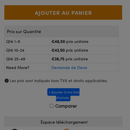
®
s Optiques Lightpath
nalogiques
Rélai ou Coupleurs
on Labs™
reWire
s de Poche ou à Mesure Directe
Prix sur Quantité
'Imagerie
rs
€48,50
Qté 1-9
prix unitaire
roduits : Caméras
€43,50
Qté 10-24
prix unitaire
roduits : Microscopie
ics
€38,75
Qté 25-49
prix unitaire
Need More?
Demande de Devis
n Gratings™
Les prix sont indiqués hors TVA et droits applicables.
ax
+ Ajouter à ma liste
d’achats
s Optiques de SCHOTT
Comparer
Espace téléchargement
Innovations