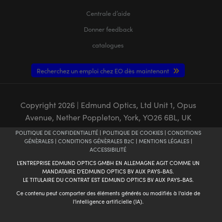
Centrale d’aide
Donner feedback
catalogues
Recherchez un emploi chez EO dès maintenant
Copyright
2026
| Edmund Optics, Ltd Unit 1, Opus
Avenue, Nether Poppleton, York, YO26 6BL, UK
POLITIQUE DE CONFIDENTIALITÉ
|
POLITIQUE DE COOKIES
|
CONDITIONS
GÉNÈRALES
|
CONDITIONS GÉNÈRALES B2C
|
MENTIONS LÉGALES
|
ACCESSIBILITÉ
L'ENTREPRISE EDMUND OPTICS GMBH EN ALLEMAGNE AGIT COMME UN
MANDATAIRE D'EDMUND OPTICS BV AUX PAYS-BAS.
LE TITULAIRE DU CONTRAT EST EDMUND OPTICS BV AUX PAYS-BAS.
Ce contenu peut comporter des éléments générés ou modifiés à l'aide de
l'intelligence artificielle (IA).