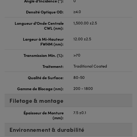
Angle d'Incidence (°):
0
Densité Optique OD:
≥4.0
Longueur d'Onde Centrale
1,500.00 ±2.5
CWL (nm):
Largeur à Mi-Hauteur
12.00 ±2.5
FWHM (nm):
Transmission Min. (%):
>70
Traitement:
Traditional Coated
Qualité de Surface:
80-50
Gamme de Blocage (nm):
200 - 1800
Filetage & montage
Épaisseur de Monture
7.5 ±0.1
(mm):
Environnement & durabilité