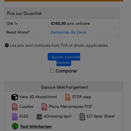
®
s Optiques Lightpath
iques pour Caméras
Prix sur Quantité
Rélai ou Coupleurs
ion Labs™
nalogiques
€165,95
Qté 1+
prix unitaire
es de Poche ou à Mesure Directe
ireWire
Need More?
Demande de Devis
rs
d'Imagerie
Les prix sont indiqués hors TVA et droits applicables.
roduits : Microscopie
ics
produits : Caméras
+ Ajouter à ma liste
d’achats
Comparer
n Gratings™
Espace téléchargement
ax
View 3D Model:html
STEP:step
s Optiques de SCHOTT
Courbe
Plans Mécaniques PDF
IGES
eDrawing:eprt
EO Spec Sheet
Tout télécharger
Innovations