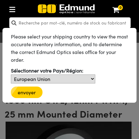
0
: Composants Optiques
: Optiques Laser
 : Composants Optomécaniques
: Microscopie
 Lasers
 Objectifs d'Imagerie
: Caméras
: Sources Lumineuses et
 Mires de Test
 Test et Détection
 Laboratoire d'Optique et
: Acheter par application
: Acheter par marque
: Nouveaux produits
 Produits Fin de Série
 Produits Recertifiés
s
n
®
Optiques
ser
em
tics® Objectives
aser
 Focale Fixe
USB
 de Résolution
e Optique
IR
produits: Optiques
Laser Optics
ecertifiés: Optiques
Please select your shipping country to view the most
Français
EUR
Contact
pour la Vision Industrielle
s Optiques
accurate inventory information, and to determine
tiques
aser
e Cage Optique
Mitutoyo
et Détecteurs de Puissance
Télécentriques
gabit Ethernet
 de Distorsion
et Détecteurs de Puissance
SWIR
on
Optiques Laser
in de Série: Optiques
ecertifiés: Optomécanique
Tous les Produits
Composants Optiques
Filtres Optiques
the correct Edmund Optics sales office for your
 pour la Microscopie
 Manipulation de Composants
Filtres Passe-Bande
order.
t Diffuseurs
aser
ptiques de Paillasse
 Olympus
M12 (Objectifs de Monture S)
ientifiques
alyse d'Image
ameras
produits : Optomécanique
in de Série: Optomécanique
certifiés: Lasers
Filtres Interférentiels Passe-Bande 700 - 1650 nm avec Traitement
aser
pour la Spectroscopie
s
Laboratoire
Sélectionner votre Pays/Région:
Traditionnel
tiques
er
e Paillasse
Nikon
Zoom & Objectifs à Grossissement
eledyne FLIR
eur et à Echelle de Gris
res et Accessoires
roduits : Microscopie
n de Série: Lasers
ecertifiés: Microscopie
plifiers
aser
eurs
ptiques
Afficher tous les 178 produits de la même famille.
e Polarisation
ltrarapides
Platines de Laboratoire
ZEISS
eledyne Dalsa
iques USAF
computationnelle
roduits : Objectifs d'Imagerie
in de Série: Microscopie
certifiés: Objectifs d'Imagerie
envoyer
1500 nm CWL, 12nm FWHM,
aser
de Microscope
ources de Lumière
oircis Acktar
s de Faisceau
 de Faisceau Laser
otorisées
es Droits Automatisés
e Microscopie Teledyne
ing
ar balayage linéaire
Imaging
produits : Caméras
n de Série: Objectifs d'Imagerie
ecertifiés: Caméras
s Laser
iquides
s d'Éclairage
res et Accessoires
bsorbant la lumière
25 mm Mounted Diameter
ptiques
 d'Optiques Laser
anuelles et Glissières
orrigés à l'Infini
Astronomique
roduits: Éclairages
in de Série: Caméras
certifiés: Illumination
s pour Laser
 Stabilité Renforcée pour les
eledyne Photometrics
roduits: Éclairages
de Rugosité et Scratch & Dig
t de Durcissement UV
 Diffraction
de Faisceau Laser
s Optomécaniques
Conjugés Finis
ie multiphotonique
roduits : Test et Détection
n de Série: Illumination
certifiés: Mires
ents Difficiles
e d'Optique et Production
lied Vision
 de Mesure Optique
 Laboratoire