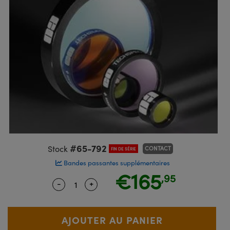
s Optiques
s de Faisceaux Laser
es Optomécaniques
Réfléchissants
ies quantiques
llumination
roduits : Laboratoire et
in de Série: Mires
certifiés: Test et Détection
n Cinématographique et
asler
s Optiques Actifs
bo
n
hie Avancée
s Optiques de SCHOTT
pour Microscopie Laser
produits : Optomécanique
 TECHSPEC® de Microscopie
MR
n de Série: Test et Détection
certifiés : Laboratoire ou
DS Imaging
roduits : Test et Détection
aser
n
s pour Objectifs d’Imagerie
nfrarouges (IR)
 Isolateurs
e Microscopie
 matériaux au laser
in de Série: Laboratoire ou
UCID Vision Labs
n
iques
s Laser
 pour la Microscopie
aphie par cohérence optique
ner
®
xelink
roduits : Laboratoire et
aser
ser
de Microscope
n
AI
ltrarapides
Optiques Laser
 Microscopie
3D
s Optiques Traités par
d'Imagerie Modulaires Zoom
ng Development Systems
#65-792
Stock
CONTACT
FIN DE SÉRIE
ion Ionique
ameras
Bandes passantes supplémentaires
 la Microscopie
hoto-Optical
€165
,95
ptiques Diffractifs (DOE)
méras
-
+
Quantity Selector
Use the plus and minus buttons to adj
ou Micromètres
produits: Optiques
 Cameras
s de Microscopie
es et Composants