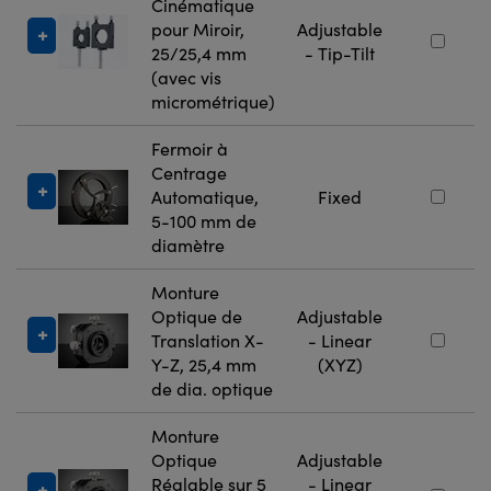
Cinématique
pour Miroir,
Adjustable
25/25,4 mm
- Tip-Tilt
(avec vis
micrométrique)
Fermoir à
Centrage
Automatique,
Fixed
5-100 mm de
diamètre
Monture
Optique de
Adjustable
Translation X-
- Linear
Y-Z, 25,4 mm
(XYZ)
de dia. optique
Monture
Optique
Adjustable
Réglable sur 5
- Linear