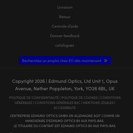
Livraison
Retour
Centrale d’aide
Donner feedback
catalogues
Recherchez un emploi chez EO dès maintenant
Copyright
2026
| Edmund Optics, Ltd Unit 1, Opus
Avenue, Nether Poppleton, York, YO26 6BL, UK
POLITIQUE DE CONFIDENTIALITÉ
|
POLITIQUE DE COOKIES
|
CONDITIONS
GÉNÈRALES
|
CONDITIONS GÉNÈRALES B2C
|
MENTIONS LÉGALES
|
ACCESSIBILITÉ
L'ENTREPRISE EDMUND OPTICS GMBH EN ALLEMAGNE AGIT COMME UN
MANDATAIRE D'EDMUND OPTICS BV AUX PAYS-BAS.
LE TITULAIRE DU CONTRAT EST EDMUND OPTICS BV AUX PAYS-BAS.