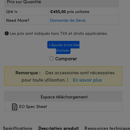
Prix sur Quantité
®
s Optiques Lightpath
iques pour Caméras
€455,00
Qté 1+
prix unitaire
Rélai ou Coupleurs
ion Labs™
nalogiques
Need More?
Demande de Devis
es de Poche ou à Mesure Directe
ireWire
Les prix sont indiqués hors TVA et droits applicables.
rs
d'Imagerie
+ Ajouter à ma liste
d’achats
roduits : Microscopie
ics
produits : Caméras
Comparer
Remarque :
Des accessoires sont nécessaires
n Gratings™
pour toute utilisation. |
En savoir plus
ax
Espace téléchargement
s Optiques de SCHOTT
EO Spec Sheet
Spécifications
Description produit
Ressources technique
Innovations