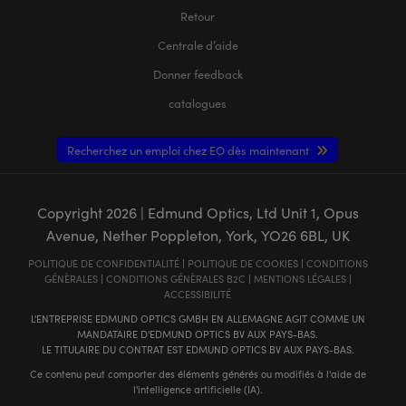
Retour
Centrale d’aide
Donner feedback
catalogues
Recherchez un emploi chez EO dès maintenant
Copyright
2026
| Edmund Optics, Ltd Unit 1, Opus
Avenue, Nether Poppleton, York, YO26 6BL, UK
POLITIQUE DE CONFIDENTIALITÉ
|
POLITIQUE DE COOKIES
|
CONDITIONS
GÉNÈRALES
|
CONDITIONS GÉNÈRALES B2C
|
MENTIONS LÉGALES
|
ACCESSIBILITÉ
L'ENTREPRISE EDMUND OPTICS GMBH EN ALLEMAGNE AGIT COMME UN
MANDATAIRE D'EDMUND OPTICS BV AUX PAYS-BAS.
LE TITULAIRE DU CONTRAT EST EDMUND OPTICS BV AUX PAYS-BAS.
Ce contenu peut comporter des éléments générés ou modifiés à l'aide de
l'intelligence artificielle (IA).