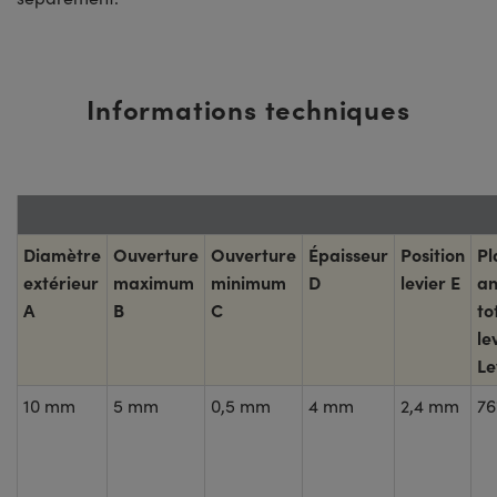
Informations techniques
Diamètre
Ouverture
Ouverture
Épaisseur
Position
Pl
extérieur
maximum
minimum
D
levier E
an
A
B
C
to
le
Le
10 mm
5 mm
0,5 mm
4 mm
2,4 mm
76