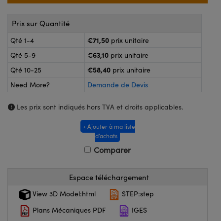
®
ptiques Lightpath
ogiques
Prix sur Quantité
ai ou Coupleurs
 Labs™
Wire
€71,50
Qté 1-4
prix unitaire
de Poche ou à Mesure Directe
€63,10
Qté 5-9
prix unitaire
magerie
€58,40
Qté 10-25
prix unitaire
duits : Caméras
Need More?
Demande de Devis
uits : Microscopie
Les prix sont indiqués hors TVA et droits applicables.
+ Ajouter à ma liste
ratings™
d’achats
Comparer
Espace téléchargement
Optiques de SCHOTT
View 3D Model:html
STEP:step
Plans Mécaniques PDF
IGES
ovations