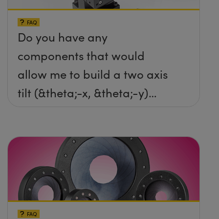
FAQ
Do you have any
components that would
allow me to build a two axis
tilt (&theta;-x, &theta;-y)
platform without any screws
protruding up above the
surface?
FAQ