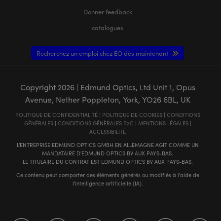
Donner feedback
catalogues
Recherchez un emploi chez EO dès maintenant
Copyright
2026
| Edmund Optics, Ltd Unit 1, Opus
Avenue, Nether Poppleton, York, YO26 6BL, UK
POLITIQUE DE CONFIDENTIALITÉ
|
POLITIQUE DE COOKIES
|
CONDITIONS
GÉNÈRALES
|
CONDITIONS GÉNÈRALES B2C
|
MENTIONS LÉGALES
|
ACCESSIBILITÉ
L'ENTREPRISE EDMUND OPTICS GMBH EN ALLEMAGNE AGIT COMME UN
MANDATAIRE D'EDMUND OPTICS BV AUX PAYS-BAS.
LE TITULAIRE DU CONTRAT EST EDMUND OPTICS BV AUX PAYS-BAS.
Ce contenu peut comporter des éléments générés ou modifiés à l'aide de
l'intelligence artificielle (IA).