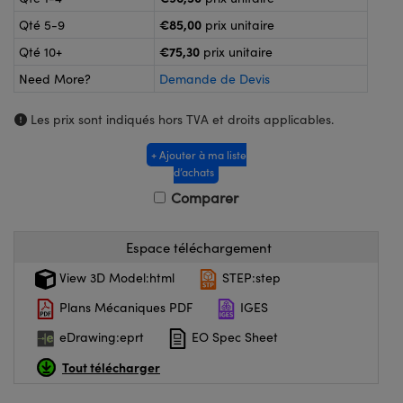
®
s Optiques Lightpath
iques pour Caméras
€85,00
Qté 5-9
prix unitaire
Rélai ou Coupleurs
ion Labs™
nalogiques
€75,30
Qté 10+
prix unitaire
Need More?
Demande de Devis
es de Poche ou à Mesure Directe
ireWire
Les prix sont indiqués hors TVA et droits applicables.
rs
d'Imagerie
+ Ajouter à ma liste
roduits : Microscopie
ics
produits : Caméras
d’achats
Comparer
n Gratings™
Espace téléchargement
View 3D Model:html
STEP:step
ax
Plans Mécaniques PDF
IGES
s Optiques de SCHOTT
eDrawing:eprt
EO Spec Sheet
Tout télécharger
Innovations