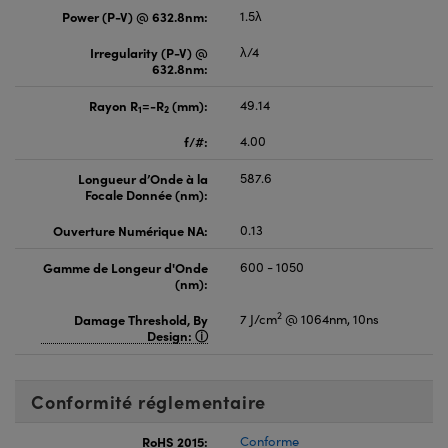
Power (P-V) @ 632.8nm:
1.5λ
Irregularity (P-V) @
λ/4
632.8nm:
Rayon R
=-R
(mm):
49.14
1
2
f/#:
4.00
Longueur d’Onde à la
587.6
Focale Donnée (nm):
Ouverture Numérique NA:
0.13
Gamme de Longeur d'Onde
600 - 1050
(nm):
2
Damage Threshold, By
7 J/cm
@ 1064nm, 10ns
Design:
Conformité réglementaire
RoHS 2015:
Conforme