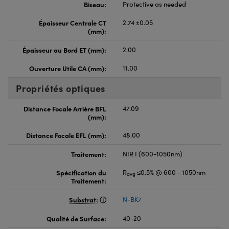
Biseau:
Protective as needed
Épaisseur Centrale CT
2.74 ±0.05
(mm):
Épaisseur au Bord ET (mm):
2.00
Ouverture Utile CA (mm):
11.00
Propriétés optiques
Distance Focale Arrière BFL
47.09
(mm):
Distance Focale EFL (mm):
48.00
Traitement:
NIR I (600-1050nm)
Spécification du
R
≤0.5% @ 600 - 1050nm
avg
Traitement:
Substrat:
N-BK7
Qualité de Surface:
40-20