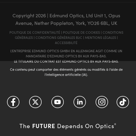
Copyright
2026
| Edmund Optics, Ltd Unit 1, Opus
Avenue, Nether Poppleton, York, YO26 6BL, UK
POLITIQUE DE CONFIDENTIALITÉ
|
POLITIQUE DE COOKIES
|
CONDITIONS
GÉNÈRALES
|
CONDITIONS GÉNÈRALES B2C
|
MENTIONS LÉGALES
|
ACCESSIBILITÉ
L'ENTREPRISE EDMUND OPTICS GMBH EN ALLEMAGNE AGIT COMME UN
MANDATAIRE D'EDMUND OPTICS BV AUX PAYS-BAS.
LE TITULAIRE DU CONTRAT EST EDMUND OPTICS BV AUX PAYS-BAS.
Ce contenu peut comporter des éléments générés ou modifiés à l'aide de
l'intelligence artificielle (IA).
FUTURE
The
Depends On Optics
®