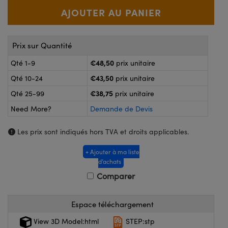
®
s Optiques Lightpath
nalogiques
Rélai ou Coupleurs
on Labs™
reWire
Prix sur Quantité
s de Poche ou à Mesure Directe
'Imagerie
€48,50
Qté 1-9
prix unitaire
rs
€43,50
Qté 10-24
prix unitaire
roduits : Caméras
€38,75
roduits : Microscopie
ics
Qté 25-99
prix unitaire
Need More?
Demande de Devis
Les prix sont indiqués hors TVA et droits applicables.
n Gratings™
+ Ajouter à ma liste
ax
d’achats
Comparer
s Optiques de SCHOTT
Espace téléchargement
View 3D Model:html
STEP:stp
Innovations