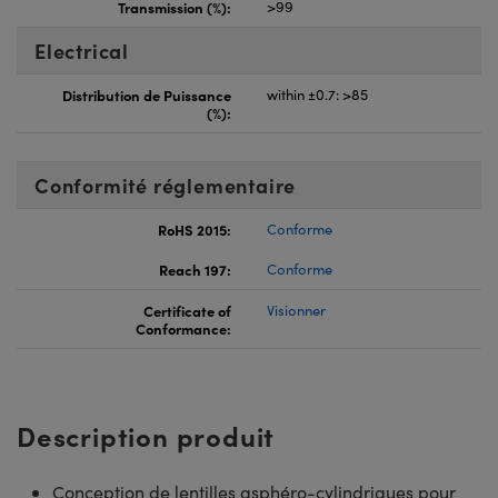
Transmission (%):
>99
Electrical
Distribution de Puissance
within ±0.7: >85
(%):
Conformité réglementaire
RoHS 2015:
Conforme
Reach 197:
Conforme
Certificate of
Visionner
Conformance:
Description produit
Conception de lentilles asphéro-cylindriques pour