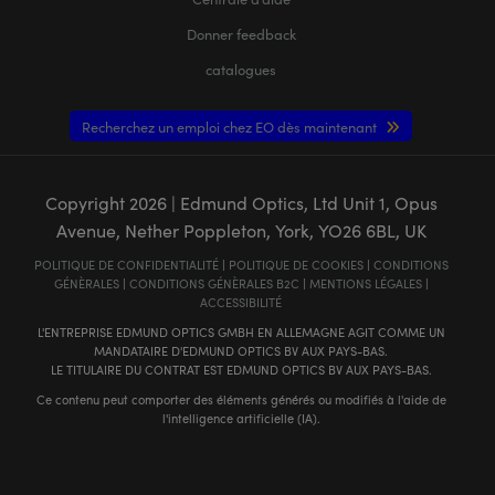
Donner feedback
catalogues
Recherchez un emploi chez EO dès maintenant
Copyright
2026
| Edmund Optics, Ltd Unit 1, Opus
Avenue, Nether Poppleton, York, YO26 6BL, UK
POLITIQUE DE CONFIDENTIALITÉ
|
POLITIQUE DE COOKIES
|
CONDITIONS
GÉNÈRALES
|
CONDITIONS GÉNÈRALES B2C
|
MENTIONS LÉGALES
|
ACCESSIBILITÉ
L'ENTREPRISE EDMUND OPTICS GMBH EN ALLEMAGNE AGIT COMME UN
MANDATAIRE D'EDMUND OPTICS BV AUX PAYS-BAS.
LE TITULAIRE DU CONTRAT EST EDMUND OPTICS BV AUX PAYS-BAS.
Ce contenu peut comporter des éléments générés ou modifiés à l'aide de
l'intelligence artificielle (IA).