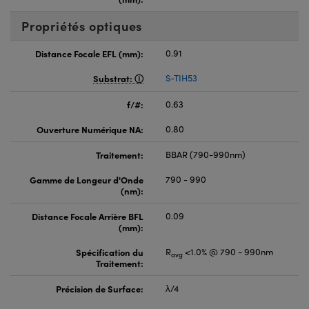
Propriétés optiques
Distance Focale EFL (mm):
0.91
Substrat:
S-TIH53
f/#:
0.63
Ouverture Numérique NA:
0.80
Traitement:
BBAR (790-990nm)
Gamme de Longeur d'Onde
790 - 990
(nm):
Distance Focale Arrière BFL
0.09
(mm):
Spécification du
R
<1.0% @ 790 - 990nm
avg
Traitement:
Précision de Surface:
λ/4