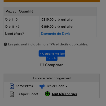
®
s Optiques Lightpath
nalogiques
Prix sur Quantité
Rélai ou Coupleurs
on Labs™
ireWire
€210,00
Qté 1-10
prix unitaire
s de Poche ou à Mesure Directe
€189,00
Qté 11-49
prix unitaire
'Imagerie
rs
Need More?
Demande de Devis
roduits : Caméras
roduits : Microscopie
ics
Les prix sont indiqués hors TVA et droits applicables.
+ Ajouter à ma liste
d’achats
n Gratings™
Comparer
ax
Espace téléchargement
s Optiques de SCHOTT
Zemax:zmx
Fichier Code V
Tout télécharger
EO Spec Sheet
Innovations