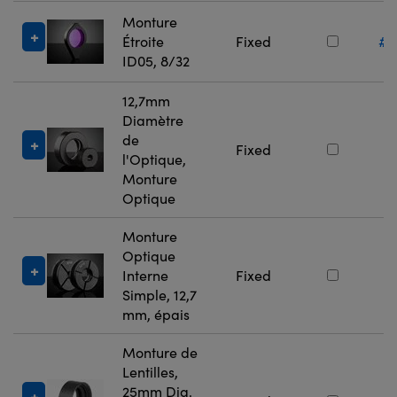
Monture
Étroite
Fixed
#1
ID05, 8/32
12,7mm
Diamètre
de
#
Fixed
l'Optique,
Monture
Optique
Monture
Optique
#
Interne
Fixed
Simple, 12,7
mm, épais
Monture de
Lentilles,
25mm Dia.
#