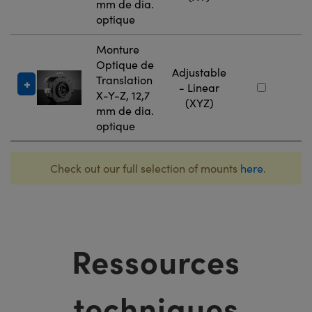
mm de dia.
optique
Monture
Optique de
Adjustable
Translation
#
- Linear
X-Y-Z, 12,7
(XYZ)
mm de dia.
optique
Check out our full selection of mounts
here
.
Ressources
techniques