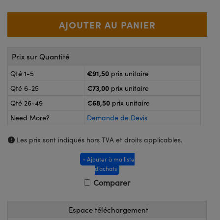
®
s Optiques Lightpath
nalogiques
Rélai ou Coupleurs
on Labs™
ireWire
s de Poche ou à Mesure Directe
Prix sur Quantité
'Imagerie
rs
€91,50
Qté 1-5
prix unitaire
roduits : Caméras
€73,00
Qté 6-25
prix unitaire
roduits : Microscopie
ics
€68,50
Qté 26-49
prix unitaire
Need More?
Demande de Devis
n Gratings™
Les prix sont indiqués hors TVA et droits applicables.
ax
+ Ajouter à ma liste
d’achats
s Optiques de SCHOTT
Comparer
Espace téléchargement
Innovations