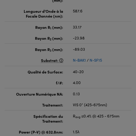
Longueur d’Onde à la
587.6
Focale Donnée (nm):
Rayon R
(mm):
33.17
1
Rayon R
(mm):
-23.98
2
Rayon R
(mm):
-89.03
3
Substrat:
N-BAK1
/
N-SF15
Qualité de Surface:
40-20
f/#:
4.00
Ouverture Numérique NA:
0.13
Traitement:
VIS 0° (425-675nm)
Spécification du
R
≤0.4% @ 425 - 675nm
avg
Traitement:
Power (P-V) @ 632.8nm:
1.5λ