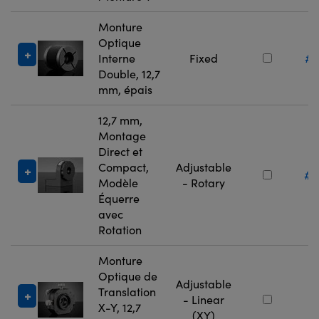
Monture
Optique
Interne
Fixed
#1
Double, 12,7
mm, épais
12,7 mm,
Montage
Direct et
Compact,
Adjustable
#3
Modèle
- Rotary
Équerre
avec
Rotation
Monture
Optique de
Adjustable
Translation
#
- Linear
X-Y, 12,7
(XY)