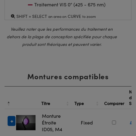
Traitement VIS 0° (425 - 675 nm)
SHIFT + SELECT
CURVE
an area on
to zoom
Veuillez noter que les performances du traitement en
dehors de la plage de conception spécifiée pour chaque
produit sont théoriques et peuvent varier.
Montures compatibles
Nu
de
Titre
Type
Comparer
St
Monture
Étroite
Fixed
#1
ID05, M4