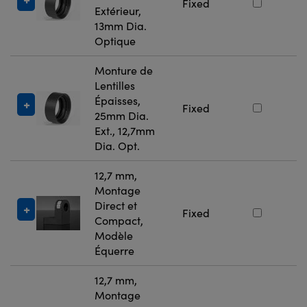
Fixed
Extérieur,
13mm Dia.
Optique
Monture de
Lentilles
Épaisses,
#
Fixed
25mm Dia.
Ext., 12,7mm
Dia. Opt.
12,7 mm,
Montage
Direct et
#
Fixed
Compact,
Modèle
Équerre
12,7 mm,
Montage