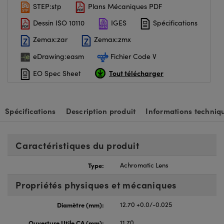
STEP:stp
Plans Mécaniques PDF
Dessin ISO 10110
IGES
Spécifications
Zemax:zar
Zemax:zmx
eDrawing:easm
Fichier Code V
Tout télécharger
EO Spec Sheet
Spécifications
Description produit
Informations techniq
Caractéristiques du produit
Type:
Achromatic Lens
Propriétés physiques et mécaniques
Diamètre (mm):
12.70 +0.0/-0.025
Ouverture Utile CA (mm):
11.70