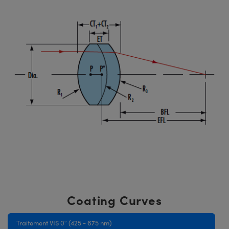
Coating Curves
Traitement VIS 0° (425 - 675 nm)