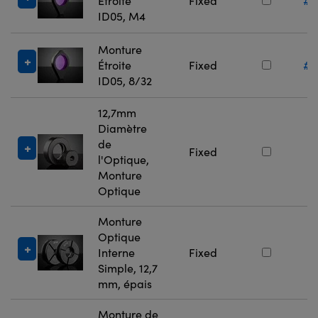
Étroite
Fixed
#1
ID05, M4
Monture
Étroite
Fixed
#1
ID05, 8/32
12,7mm
Diamètre
de
#
Fixed
l'Optique,
Monture
Optique
Monture
Optique
#
Interne
Fixed
Simple, 12,7
mm, épais
Monture de