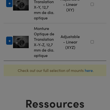
Translation
#
- Linear
X-Y, 12,7
(XY)
mm de dia.
optique
Monture
Optique de
Adjustable
Translation
#
- Linear
X-Y-Z, 12,7
(XYZ)
mm de dia.
optique
Check out our full selection of mounts
here
.
Ressources