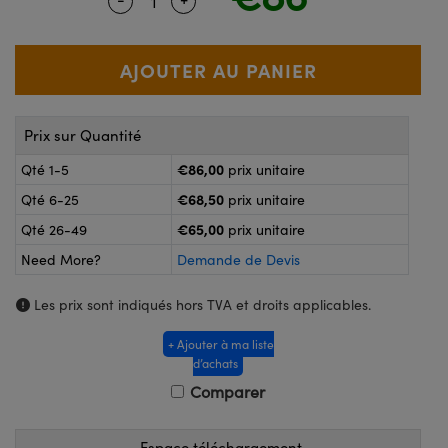
Quantity Selector
Use the plus and minus buttons to adj
®
s Optiques Lightpath
nalogiques
Rélai ou Coupleurs
on Labs™
ireWire
s de Poche ou à Mesure Directe
'Imagerie
Prix sur Quantité
rs
roduits : Caméras
€86,00
Qté 1-5
prix unitaire
roduits : Microscopie
ics
€68,50
Qté 6-25
prix unitaire
€65,00
Qté 26-49
prix unitaire
Need More?
Demande de Devis
n Gratings™
Les prix sont indiqués hors TVA et droits applicables.
ax
+ Ajouter à ma liste
s Optiques de SCHOTT
d’achats
Comparer
Espace téléchargement
Innovations