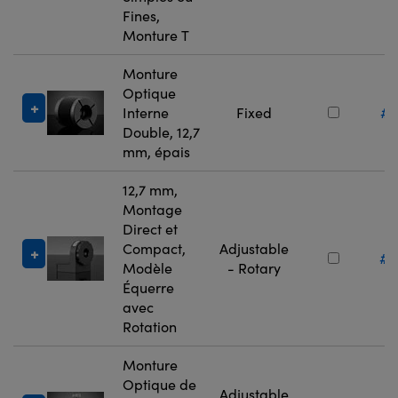
Fines,
Monture T
Monture
Optique
Interne
Fixed
#1
Double, 12,7
mm, épais
12,7 mm,
Montage
Direct et
Compact,
Adjustable
#3
Modèle
- Rotary
Équerre
avec
Rotation
Monture
Optique de
Adjustable