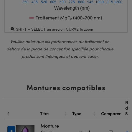
350
435
520
605
690
775
860
945
1030
1115
1200
Wavelength (nm)
Traitement MgF₂ (400-700 nm)
SHIFT + SELECT
CURVE
an area on
to zoom
Veuillez noter que les performances du traitement en
dehors de la plage de conception spécifiée pour chaque
produit sont théoriques et peuvent varier.
Montures compatibles
Nu
de
Titre
Type
Comparer
St
Monture