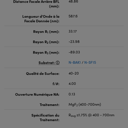
Distance Focale Arrière BFL
48.86
(mm):
Longueur d’Onde à la
587.6
Focale Donnée (nm):
Rayon R
(mm):
33.17
1
Rayon R
(mm):
-23.98
2
Rayon R
(mm):
-89.03
3
Substrat:
N-BAK1
/
N-SF15
Qualité de Surface:
40-20
f/#:
4.00
Ouverture Numérique NA:
0.13
Traitement:
MgF
(400-700nm)
2
Spécification du
R
≤1.75% @ 400 - 700nm
avg
Traitement: