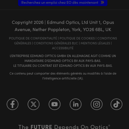
Recherchez un emploi chez EO dès maintenant
Copyright
2026
| Edmund Optics, Ltd Unit 1, Opus
Avenue, Nether Poppleton, York, YO26 6BL, UK
POLITIQUE DE CONFIDENTIALITÉ
|
POLITIQUE DE COOKIES
|
CONDITIONS
GÉNÈRALES
|
CONDITIONS GÉNÈRALES B2C
|
MENTIONS LÉGALES
|
ACCESSIBILITÉ
L'ENTREPRISE EDMUND OPTICS GMBH EN ALLEMAGNE AGIT COMME UN
MANDATAIRE D'EDMUND OPTICS BV AUX PAYS-BAS.
LE TITULAIRE DU CONTRAT EST EDMUND OPTICS BV AUX PAYS-BAS.
Ce contenu peut comporter des éléments générés ou modifiés à l'aide de
l'intelligence artificielle (IA).
FUTURE
The
Depends On Optics
®