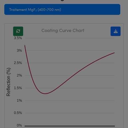
Traitement MgF₂ (400-700 nm)
Coating Curve Chart
3.5%
3%
2.5%
Reflection (%)
2%
1.5%
1%
0.5%
0%