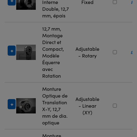
Interne
Fixed
#1
Double, 12,7
mm, épais
12,7 mm,
Montage
Direct et
Compact,
Adjustable
#3
Modèle
- Rotary
Équerre
avec
Rotation
Monture
Optique de
Adjustable
Translation
#
- Linear
X-Y, 12,7
(XY)
mm de dia.
optique
Monture