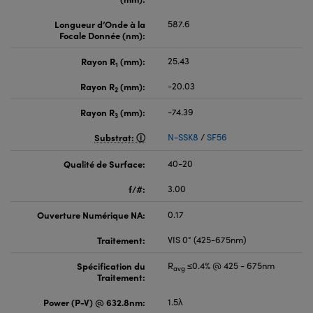
Longueur d’Onde à la
587.6
Focale Donnée (nm):
Rayon R
(mm):
25.43
1
Rayon R
(mm):
-20.03
2
Rayon R
(mm):
-74.39
3
Substrat:
N-SSK8
/
SF56
Qualité de Surface:
40-20
f/#:
3.00
Ouverture Numérique NA:
0.17
Traitement:
VIS 0° (425-675nm)
Spécification du
R
≤0.4% @ 425 - 675nm
avg
Traitement:
Power (P-V) @ 632.8nm:
1.5λ