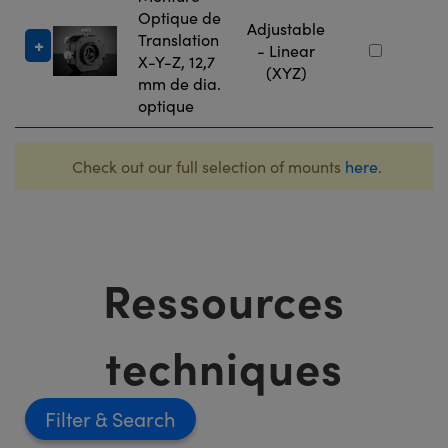
Optique de
Adjustable
Translation
#
- Linear
X-Y-Z, 12,7
(XYZ)
mm de dia.
optique
Check out our full selection of mounts
here
.
Ressources
techniques
Filter