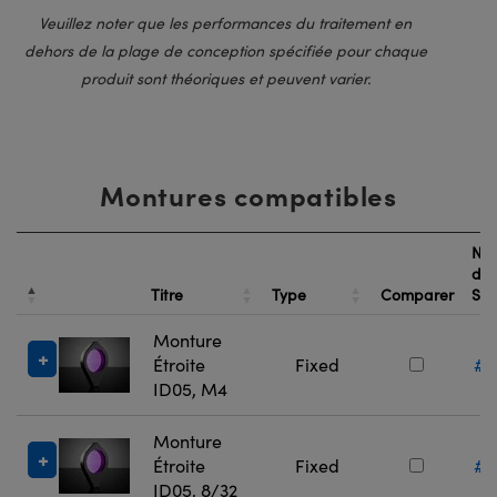
Veuillez noter que les performances du traitement en
dehors de la plage de conception spécifiée pour chaque
produit sont théoriques et peuvent varier.
Montures compatibles
Nu
de
Titre
Type
Comparer
St
Monture
Étroite
Fixed
#1
ID05, M4
Monture
Étroite
Fixed
#1
ID05, 8/32