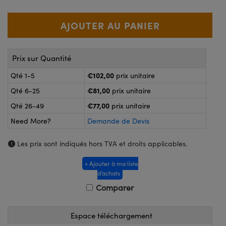
®
s Optiques Lightpath
nalogiques
Rélai ou Coupleurs
on Labs™
ireWire
s de Poche ou à Mesure Directe
Prix sur Quantité
'Imagerie
rs
€102,00
Qté 1-5
prix unitaire
roduits : Caméras
€81,00
Qté 6-25
prix unitaire
roduits : Microscopie
ics
€77,00
Qté 26-49
prix unitaire
Need More?
Demande de Devis
n Gratings™
Les prix sont indiqués hors TVA et droits applicables.
ax
+ Ajouter à ma liste
d’achats
s Optiques de SCHOTT
Comparer
Espace téléchargement
Innovations