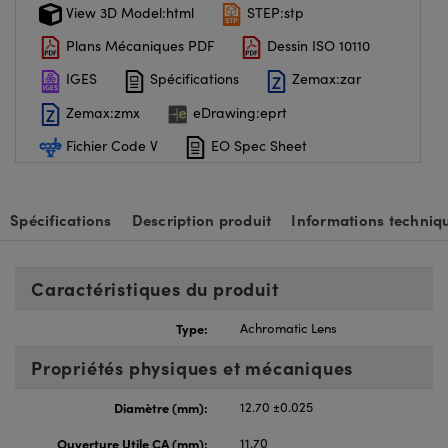
View 3D Model:html
STEP:stp
Plans Mécaniques PDF
Dessin ISO 10110
IGES
Spécifications
Zemax:zar
Zemax:zmx
eDrawing:eprt
Fichier Code V
EO Spec Sheet
Spécifications
Description produit
Informations techniq
Caractéristiques du produit
Type:
Achromatic Lens
Propriétés physiques et mécaniques
Diamètre (mm):
12.70 ±0.025
Ouverture Utile CA (mm):
11.70