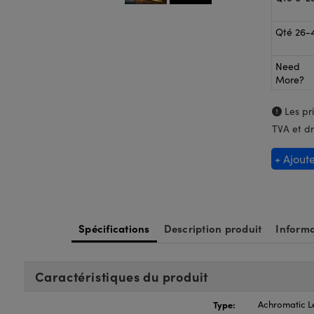
Qté 26-
Need
More?
Les pri
TVA et dr
+ Ajout
Spécifications
Description produit
Informa
Caractéristiques du produit
Type:
Achromatic L