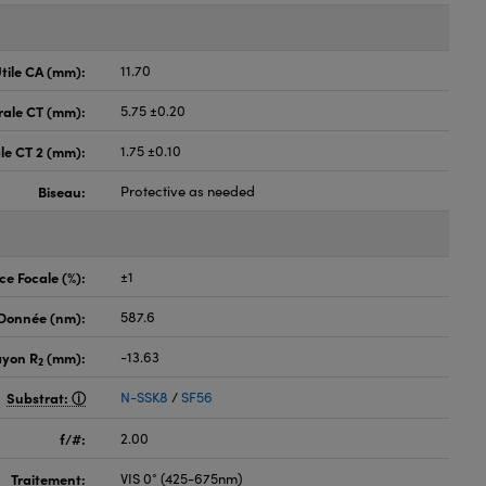
tile CA (mm):
11.70
rale CT (mm):
5.75 ±0.20
le CT 2 (mm):
1.75 ±0.10
Biseau:
Protective as needed
ce Focale (%):
±1
 Donnée (nm):
587.6
ayon R
(mm):
-13.63
2
Substrat:
N-SSK8
/
SF56
f/#:
2.00
Traitement:
VIS 0° (425-675nm)