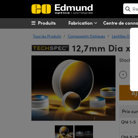
Produits
Fabrication
Centre de conn
Tous les Produits
Composants Optiques
Lentilles Optiq
12,7mm Dia x 2
#
Stock
-
Quantity
Prix su
Qté 1-5
Qté 6-2