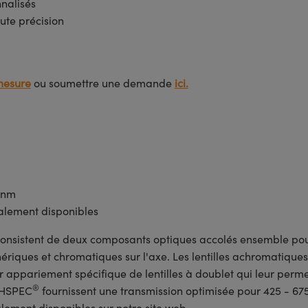
nnalisés
ute précision
mesure
ou soumettre une demande
ici.
5 nm
lement disponibles
onsistent de deux composants optiques accolés ensemble pou
ériques et chromatiques sur l'axe. Les lentilles achromatiques
r appariement spécifique de lentilles à doublet qui leur perme
®
ECHSPEC
fournissent une transmission optimisée pour 425 - 675
lement disponibles sur notre site web.