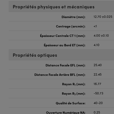
Propriétés physiques et mécaniques
Diamètre (mm):
12.70 ±0.025
Centrage (arcmin):
<1
Épaisseur Centrale CT 1 (mm):
4.00 ±0.10
Épaisseur au Bord ET (mm):
4.10
Propriétés optiques
Distance Focale EFL (mm):
25.40
Distance Focale Arrière BFL (mm):
22.45
Rayon R
(mm):
16.77
1
Rayon R
(mm):
-50.73
3
Qualité de Surface:
40-20
Ouverture Numérique NA:
0.25