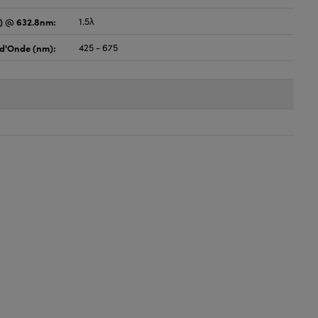
) @ 632.8nm:
1.5λ
d'Onde (nm):
425 - 675