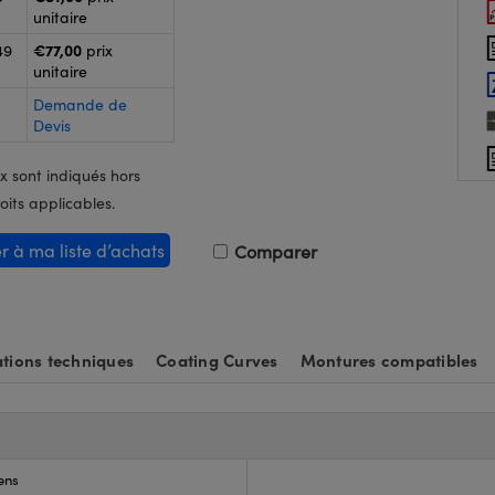
unitaire
€77,00
49
prix
unitaire
Demande de
Devis
x sont indiqués hors
oits applicables.
er à ma liste d’achats
Comparer
tions techniques
Coating Curves
Montures compatibles
ens