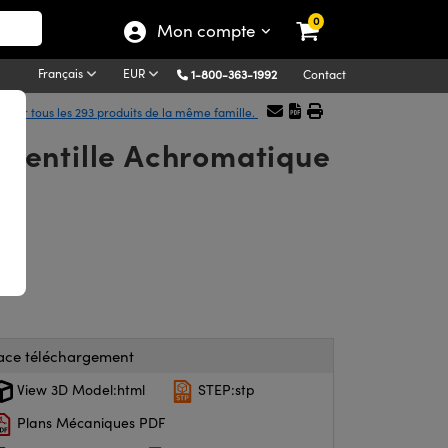
0
Mon compte
Français
EUR
1-800-363-1992
Contact
icher tous les 293 produits de la même famille.
, Lentille Achromatique
ace téléchargement
View 3D Model:html
STEP:stp
Plans Mécaniques PDF