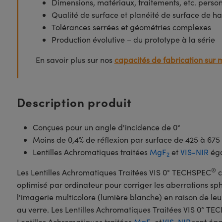
Dimensions, matériaux, traitements, etc. perso
Qualité de surface et planéité de surface de ha
Tolérances serrées et géométries complexes
Production évolutive – du prototype à la série
En savoir plus sur nos
capacités de fabrication sur 
Description produit
Conçues pour un angle d'incidence de 0°
Moins de 0,4% de réflexion par surface de 425 à 67
Lentilles Achromatiques traitées
MgF
et
VIS-NIR
éga
2
®
Les Lentilles Achromatiques Traitées VIS 0° TECHSPEC
c
optimisé par ordinateur pour corriger les aberrations sph
l'imagerie multicolore (lumière blanche) en raison de leu
au verre. Les Lentilles Achromatiques Traitées VIS 0° T
Lentilles Achromatiques traitées
MgF
et
VIS-NIR
sont éga