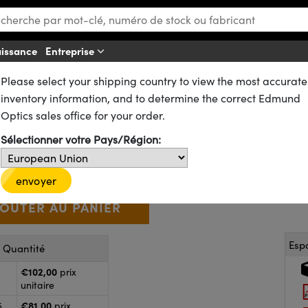
aissance
Entreprise
Aff
Please select your shipping country to view the most accurate
ues
Lentilles Achromatiques
Lentilles Achromatiques Traitées VIS 0°
inventory information, and to determine the correct Edmund
5,4mm FL, VIS 0° Bords Noircis
Optics sales office for your order.
49-773-INK
CONTACT
D’autres traitements
Sélectionner votre Pays/Région:
€102
,00
+
 Selector
Use the plus and minus buttons to adjust the quantity.
envoyer
Esp
r Quantité
€102,00
prix
unitaire
€81,00
5
prix