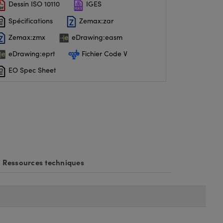
Dessin ISO 10110
IGES
Spécifications
Zemax:zar
Zemax:zmx
eDrawing:easm
eDrawing:eprt
Fichier Code V
EO Spec Sheet
Ressources techniques