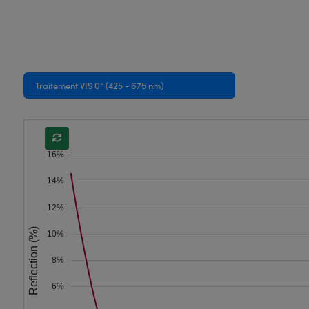
Traitement VIS 0° (425 - 675 nm)
16%
14%
12%
Reflection (%)
10%
8%
6%