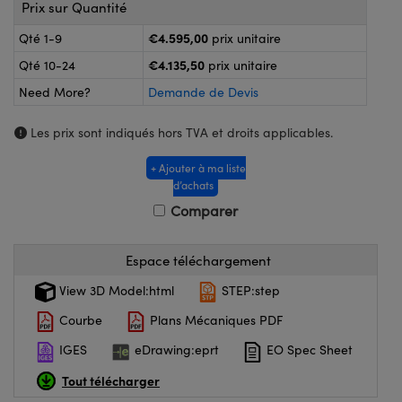
®
Optiques Lightpath
Prix sur Quantité
logiques
€4.595,00
Qté 1-9
prix unitaire
lai ou Coupleurs
n Labs™
€4.135,50
Qté 10-24
prix unitaire
eWire
 de Poche ou à Mesure Directe
Need More?
Demande de Devis
Imagerie
Les prix sont indiqués hors TVA et droits applicables.
oduits : Caméras
duits : Microscopie
s
+ Ajouter à ma liste
d’achats
Comparer
Gratings™
Espace téléchargement
View 3D Model:html
STEP:step
Courbe
Plans Mécaniques PDF
 Optiques de SCHOTT
IGES
eDrawing:eprt
EO Spec Sheet
Tout télécharger
novations