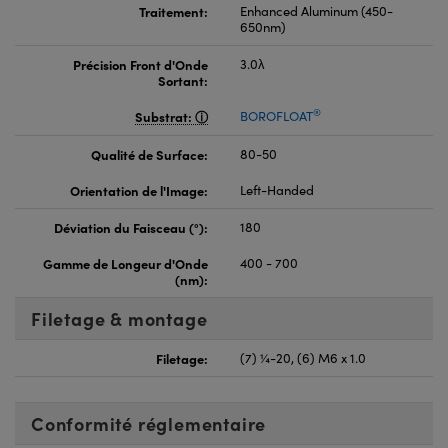
Traitement:
Enhanced Aluminum (450-
650nm)
Précision Front d'Onde
3.0λ
Sortant:
®
Substrat:
BOROFLOAT
Qualité de Surface:
80-50
Orientation de l'Image:
Left-Handed
Déviation du Faisceau (°):
180
Gamme de Longeur d'Onde
400 - 700
(nm):
Filetage & montage
Filetage:
(7) ¼-20, (6) M6 x 1.0
Conformité réglementaire