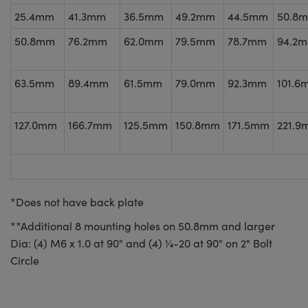
25.4mm
41.3mm
36.5mm
49.2mm
44.5mm
50.8
50.8mm
76.2mm
62.0mm
79.5mm
78.7mm
94.2
63.5mm
89.4mm
61.5mm
79.0mm
92.3mm
101.6
127.0mm
166.7mm
125.5mm
150.8mm
171.5mm
221.9
*Does not have back plate
**Additional 8 mounting holes on 50.8mm and larger
Dia: (4) M6 x 1.0 at 90° and (4) ¼-20 at 90° on 2" Bolt
Circle