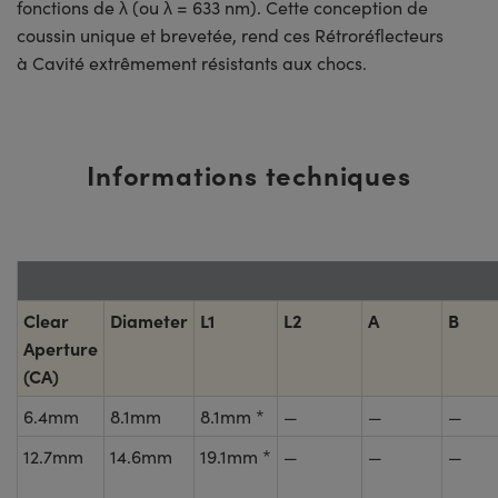
fonctions de λ (ou λ = 633 nm). Cette conception de
coussin unique et brevetée, rend ces Rétroréflecteurs
à Cavité extrêmement résistants aux chocs.
Informations techniques
Clear
Diameter
L1
L2
A
B
Aperture
(CA)
6.4mm
8.1mm
8.1mm *
—
—
—
12.7mm
14.6mm
19.1mm *
—
—
—