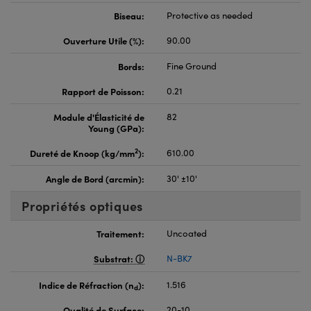
Biseau:
Protective as needed
Ouverture Utile (%):
90.00
Bords:
Fine Ground
Rapport de Poisson:
0.21
Module d'Élasticité de
82
Young (GPa):
2
Dureté de Knoop (kg/mm
):
610.00
Angle de Bord (arcmin):
30' ±10'
Propriétés optiques
Traitement:
Uncoated
Substrat:
N-BK7
Indice de Réfraction (n
):
1.516
d
Qualité de Surface:
20-10