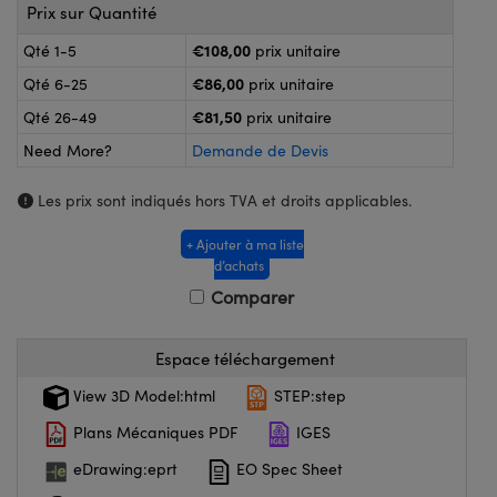
®
s Optiques Lightpath
Prix sur Quantité
nalogiques
€108,00
Qté 1-5
prix unitaire
Rélai ou Coupleurs
on Labs™
€86,00
ireWire
Qté 6-25
prix unitaire
s de Poche ou à Mesure Directe
€81,50
Qté 26-49
prix unitaire
'Imagerie
Need More?
Demande de Devis
rs
roduits : Caméras
Les prix sont indiqués hors TVA et droits applicables.
roduits : Microscopie
ics
+ Ajouter à ma liste
d’achats
Comparer
n Gratings™
ax
Espace téléchargement
View 3D Model:html
STEP:step
s Optiques de SCHOTT
Plans Mécaniques PDF
IGES
eDrawing:eprt
EO Spec Sheet
Innovations