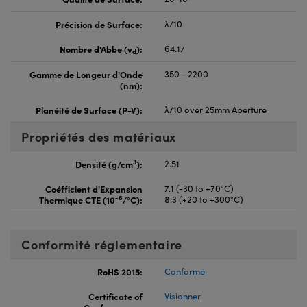
Précision de Surface:
λ/10
Nombre d'Abbe (v
):
64.17
d
Gamme de Longeur d'Onde
350 - 2200
(nm):
Planéité de Surface (P-V):
λ/10 over 25mm Aperture
Propriétés des matériaux
3
Densité (g/cm
):
2.51
Coéfficient d'Expansion
7.1 (-30 to +70°C)
-6
Thermique CTE (10
/°C):
8.3 (+20 to +300°C)
Conformité réglementaire
RoHS 2015:
Conforme
Certificate of
Visionner
Conformance: