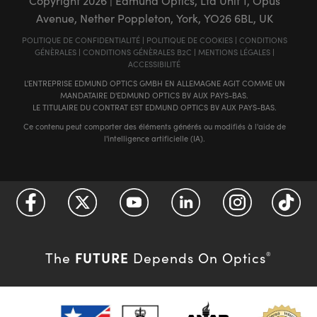
Copyright
2026
| Edmund Optics, Ltd Unit 1, Opus
Avenue, Nether Poppleton, York, YO26 6BL, UK
POLITIQUE DE CONFIDENTIALITÉ
|
POLITIQUE DE COOKIES
|
CONDITIONS
GÉNÈRALES
|
CONDITIONS GÉNÈRALES B2C
|
MENTIONS LÉGALES
|
ACCESSIBILITÉ
L'ENTREPRISE EDMUND OPTICS GMBH EN ALLEMAGNE AGIT COMME UN
MANDATAIRE D'EDMUND OPTICS BV AUX PAYS-BAS.
LE TITULAIRE DU CONTRAT EST EDMUND OPTICS BV AUX PAYS-BAS.
Ce contenu peut comporter des éléments générés ou modifiés à l'aide de
l'intelligence artificielle (IA).
FUTURE
The
Depends On Optics
®