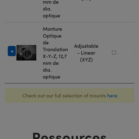
mm de
dia.
optique
Monture
Optique
de
Adjustable
Translation
#
- Linear
X-Y-Z, 12,7
9
(XYZ)
mm de
dia.
optique
Check out our full selection of mounts
here
.
Ressources