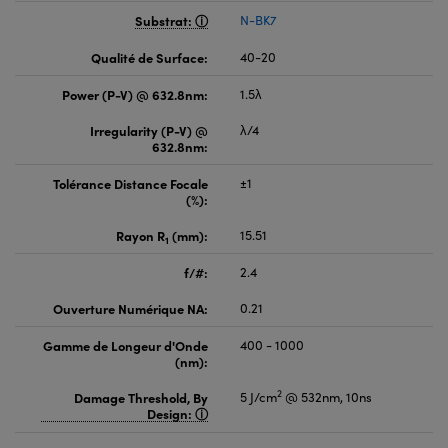
Substrat:
N-BK7
Qualité de Surface:
40-20
Power (P-V) @ 632.8nm:
1.5λ
Irregularity (P-V) @
λ/4
632.8nm:
Tolérance Distance Focale
±1
(%):
Rayon R
(mm):
15.51
1
f/#:
2.4
Ouverture Numérique NA:
0.21
Gamme de Longeur d'Onde
400 - 1000
(nm):
2
Damage Threshold, By
5 J/cm
@ 532nm, 10ns
Design: