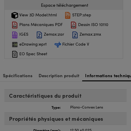
Espace téléchargement
View 3D Model:html
STEP:step
Plans Mécaniques PDF
Dessin ISO 10110
IGES
Zemax:zar
Zemax:zmx
eDrawing:eprt
Fichier Code V
EO Spec Sheet
Spécifications
Description produit
Informations techniq
Caractéristiques du produit
Type:
Plano-Convex Lens
Propriétés physiques et mécaniques
Diamètre (mm):
12.50 ±0.025