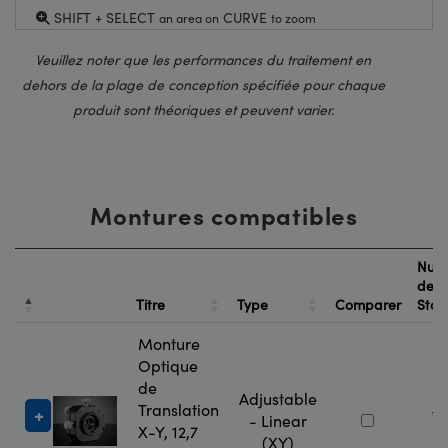
SHIFT + SELECT
CURVE
an area on
to zoom
Veuillez noter que les performances du traitement en
dehors de la plage de conception spécifiée pour chaque
produit sont théoriques et peuvent varier.
Montures compatibles
Num
de
Titre
Type
Comparer
Sto
Monture
Optique
de
Adjustable
Translation
#
- Linear
X-Y, 12,7
9
(XY)