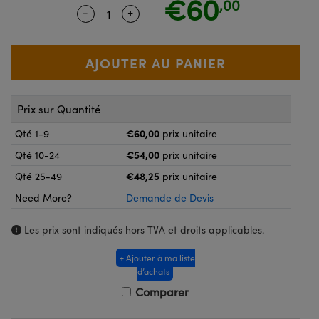
€60
,00
®
s Optiques Lightpath
-
+
Quantity Selector
Use the plus and minus buttons to adj
nalogiques
Rélai ou Coupleurs
on Labs™
reWire
s de Poche ou à Mesure Directe
'Imagerie
rs
Prix sur Quantité
roduits : Caméras
roduits : Microscopie
ics
€60,00
Qté 1-9
prix unitaire
€54,00
Qté 10-24
prix unitaire
€48,25
Qté 25-49
prix unitaire
n Gratings™
Need More?
Demande de Devis
ax
Les prix sont indiqués hors TVA et droits applicables.
s Optiques de SCHOTT
+ Ajouter à ma liste
d’achats
Comparer
Innovations