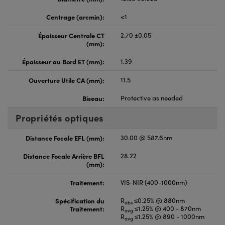
Centrage (arcmin):
<1
Épaisseur Centrale CT
2.70 ±0.05
(mm):
Épaisseur au Bord ET (mm):
1.39
Ouverture Utile CA (mm):
11.5
Biseau:
Protective as needed
Propriétés optiques
Distance Focale EFL (mm):
30.00 @ 587.6nm
Distance Focale Arrière BFL
28.22
(mm):
Traitement:
VIS-NIR (400-1000nm)
Spécification du
R
≤0.25% @ 880nm
abs
Traitement:
R
≤1.25% @ 400 - 870nm
avg
R
≤1.25% @ 890 - 1000nm
avg