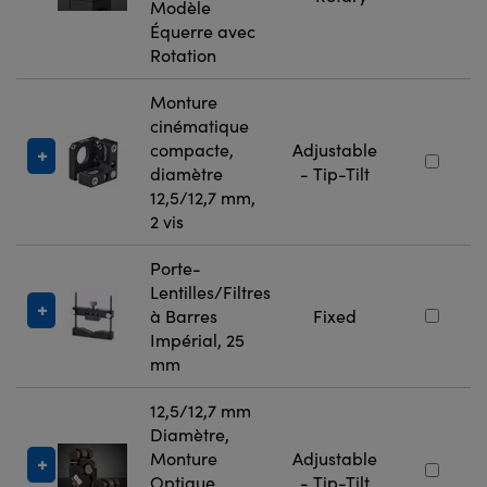
Modèle
Équerre avec
Rotation
Monture
cinématique
compacte,
Adjustable
diamètre
- Tip-Tilt
12,5/12,7 mm,
2 vis
Porte-
Lentilles/Filtres
à Barres
Fixed
Impérial, 25
mm
12,5/12,7 mm
Diamètre,
Monture
Adjustable
Optique
- Tip-Tilt