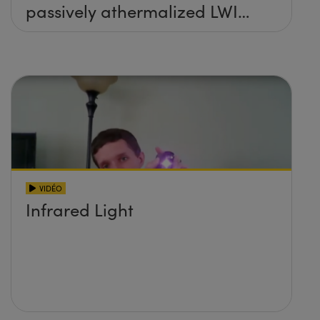
passively athermalized LWIR
imaging systems
VIDÉO
Infrared Light