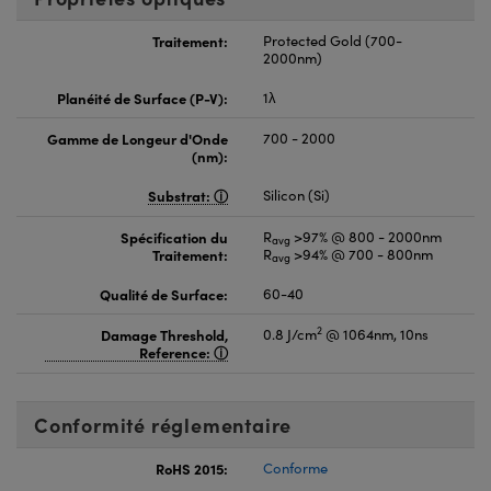
Traitement:
Protected Gold (700-
2000nm)
Planéité de Surface (P-V):
1λ
Gamme de Longeur d'Onde
700 - 2000
(nm):
Substrat:
Silicon (Si)
Spécification du
R
>97% @ 800 - 2000nm
avg
Traitement:
R
>94% @ 700 - 800nm
avg
Qualité de Surface:
60-40
2
Damage Threshold,
0.8 J/cm
@ 1064nm, 10ns
Reference:
Conformité réglementaire
RoHS 2015:
Conforme