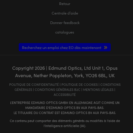
Retour
Centrale d’aide
Donner feedback
catalogues
Recherchez un emploi chez EO dès maintenant
Copyright
2026
| Edmund Optics, Ltd Unit 1, Opus
Avenue, Nether Poppleton, York, YO26 6BL, UK
POLITIQUE DE CONFIDENTIALITÉ
|
POLITIQUE DE COOKIES
|
CONDITIONS
GÉNÈRALES
|
CONDITIONS GÉNÈRALES B2C
|
MENTIONS LÉGALES
|
ACCESSIBILITÉ
L'ENTREPRISE EDMUND OPTICS GMBH EN ALLEMAGNE AGIT COMME UN
MANDATAIRE D'EDMUND OPTICS BV AUX PAYS-BAS.
LE TITULAIRE DU CONTRAT EST EDMUND OPTICS BV AUX PAYS-BAS.
Ce contenu peut comporter des éléments générés ou modifiés à l'aide de
l'intelligence artificielle (IA).