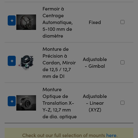
Fermoir à
Centrage
Automatique,
Fixed
5-100 mm de
diamètre
Monture de
Précision à
Adjustable
Cardan, Miroir
- Gimbal
de 12,5 / 12,7
mm de DI
Monture
Optique de
Adjustable
Translation X-
- Linear
Y-Z, 12,7 mm
(XYZ)
de dia. optique
Check out our full selection of mounts
here
.