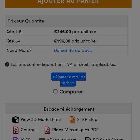
®
s Optiques Lightpath
nalogiques
Rélai ou Coupleurs
on Labs™
Prix sur Quantité
reWire
s de Poche ou à Mesure Directe
€246,00
Qté 1-5
prix unitaire
'Imagerie
€196,00
Qté 6+
prix unitaire
rs
Need More?
Demande de Devis
roduits : Caméras
roduits : Microscopie
ics
Les prix sont indiqués hors TVA et droits applicables.
+ Ajouter à ma liste
d’achats
n Gratings™
Comparer
ax
Espace téléchargement
s Optiques de SCHOTT
View 3D Model:html
STEP:step
Courbe
Plans Mécaniques PDF
Innovations
IGES
eDrawing:eprt
EO Spec Sheet