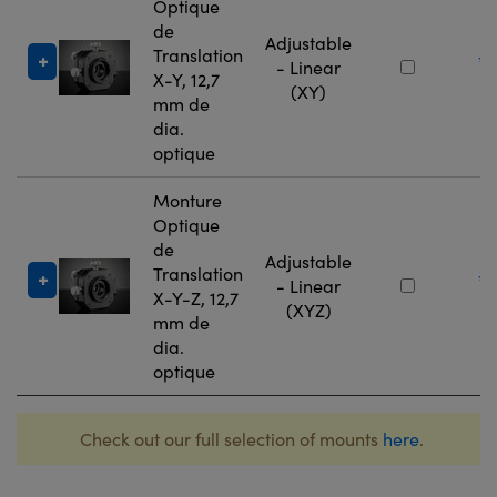
Optique
de
Adjustable
Translation
#
- Linear
X-Y, 12,7
9
(XY)
mm de
dia.
optique
Monture
Optique
de
Adjustable
Translation
#
- Linear
X-Y-Z, 12,7
9
(XYZ)
mm de
dia.
optique
Check out our full selection of mounts
here
.