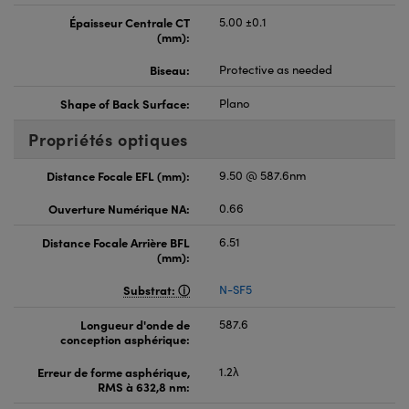
Épaisseur Centrale CT
5.00 ±0.1
(mm):
Biseau:
Protective as needed
Shape of Back Surface:
Plano
Propriétés optiques
Distance Focale EFL (mm):
9.50 @ 587.6nm
Ouverture Numérique NA:
0.66
Distance Focale Arrière BFL
6.51
(mm):
Substrat:
N-SF5
Longueur d'onde de
587.6
conception asphérique:
Erreur de forme asphérique,
1.2λ
RMS à 632,8 nm: