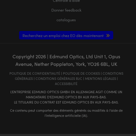
Centrale d’aide
Donner feedback
catalogues
Recherchez un emploi chez EO dès maintenant
Copyright
2026
| Edmund Optics, Ltd Unit 1, Opus
Avenue, Nether Poppleton, York, YO26 6BL, UK
POLITIQUE DE CONFIDENTIALITÉ
|
POLITIQUE DE COOKIES
|
CONDITIONS
GÉNÈRALES
|
CONDITIONS GÉNÈRALES B2C
|
MENTIONS LÉGALES
|
ACCESSIBILITÉ
L'ENTREPRISE EDMUND OPTICS GMBH EN ALLEMAGNE AGIT COMME UN
MANDATAIRE D'EDMUND OPTICS BV AUX PAYS-BAS.
LE TITULAIRE DU CONTRAT EST EDMUND OPTICS BV AUX PAYS-BAS.
Ce contenu peut comporter des éléments générés ou modifiés à l'aide de
l'intelligence artificielle (IA).