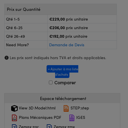
®
s Optiques Lightpath
nalogiques
Prix sur Quantité
Rélai ou Coupleurs
on Labs™
€229,00
Qté 1-5
prix unitaire
ireWire
s de Poche ou à Mesure Directe
€206,00
Qté 6-25
prix unitaire
'Imagerie
€192,00
Qté 26-49
prix unitaire
rs
Need More?
Demande de Devis
roduits : Caméras
roduits : Microscopie
ics
Les prix sont indiqués hors TVA et droits applicables.
+ Ajouter à ma liste
d’achats
n Gratings™
Comparer
ax
Espace téléchargement
s Optiques de SCHOTT
View 3D Model:html
STEP:step
Plans Mécaniques PDF
IGES
Zemax:zar
Zemax:zmx
Innovations