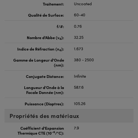
Traitement:
Uncoated
Qualité de Surface:
60-40
f/#:
0.76
Nombre d'Abbe (v
):
32.25
d
Indice de Réfraction (n
):
1.673
d
Gamme de Longeur d'Onde
380 - 2500
(nm):
Conjugate Distance:
Infinite
Longueur d’Onde à la
587.6
Focale Donnée (nm):
Puissance (Dioptres):
105.26
Propriétés des matériaux
Coéfficient d'Expansion
7.9
-6
Thermique CTE (10
/°C):