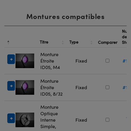
Montures compatibles
Num
de
Titre
Type
Comparer
Sto
Monture
Étroite
Fixed
#13
ID05, M4
Monture
Étroite
Fixed
#13
ID05, 8/32
Monture
Optique
#
Interne
Fixed
7
Simple,