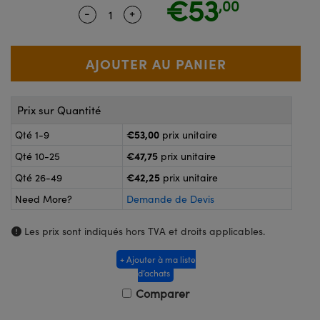
€53
,00
®
Lightpath
-
+
Quantity Selector
Use the plus and minus buttons to ad
pleurs
ou à Mesure Directe
améras
Prix sur Quantité
icroscopie
€53,00
Qté 1-9
prix unitaire
€47,75
Qté 10-25
prix unitaire
€42,25
Qté 26-49
prix unitaire
Need More?
Demande de Devis
Les prix sont indiqués hors TVA et droits applicables.
 de SCHOTT
+ Ajouter à ma liste
d’achats
Comparer