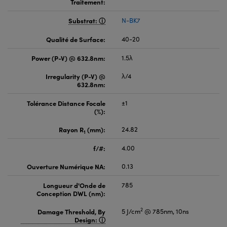
Traitement:
Substrat:
N-BK7
Qualité de Surface:
40-20
Power (P-V) @ 632.8nm:
1.5λ
Irregularity (P-V) @
λ/4
632.8nm:
Tolérance Distance Focale
±1
(%):
Rayon R
(mm):
24.82
1
f/#:
4.00
Ouverture Numérique NA:
0.13
Longueur d'Onde de
785
Conception DWL (nm):
2
Damage Threshold, By
5 J/cm
@ 785nm, 10ns
Design: