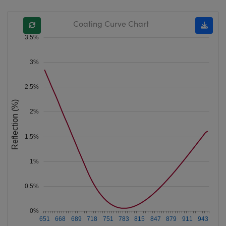
Coating Curve Chart
3.5%
3%
2.5%
Reflection (%)
2%
1.5%
1%
0.5%
0%
651
668
689
718
751
783
815
847
879
911
943