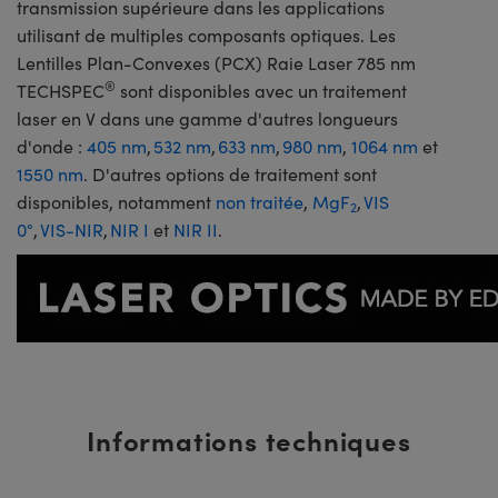
transmission supérieure dans les applications
utilisant de multiples composants optiques. Les
Lentilles Plan-Convexes (PCX) Raie Laser 785 nm
®
TECHSPEC
sont disponibles avec un traitement
laser en V dans une gamme d'autres longueurs
d'onde :
405 nm
,
532 nm
,
633 nm
,
980 nm
,
1064 nm
et
1550 nm
. D'autres options de traitement sont
disponibles, notamment
non traitée
,
MgF
,
VIS
2
0°
,
VIS-NIR
,
NIR I
et
NIR II
.
Informations techniques