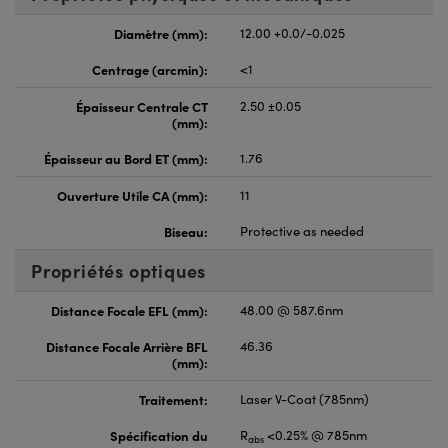
Diamètre (mm):
12.00 +0.0/-0.025
Centrage (arcmin):
<1
Épaisseur Centrale CT
2.50 ±0.05
(mm):
Épaisseur au Bord ET (mm):
1.76
Ouverture Utile CA (mm):
11
Biseau:
Protective as needed
Propriétés optiques
Distance Focale EFL (mm):
48.00 @ 587.6nm
Distance Focale Arrière BFL
46.36
(mm):
Traitement:
Laser V-Coat (785nm)
Spécification du
R
<0.25% @ 785nm
abs