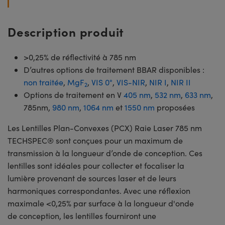
Description produit
>0,25% de réflectivité à 785 nm
D’autres options de traitement BBAR disponibles :
non traitée
,
MgF
,
VIS 0°
,
VIS-NIR
,
NIR I
,
NIR II
2
Options de traitement en V
405 nm
,
532 nm
,
633 nm
,
785nm,
980 nm
,
1064 nm
et
1550 nm
proposées
Les Lentilles Plan-Convexes (PCX) Raie Laser 785 nm
TECHSPEC® sont conçues pour un maximum de
transmission à la longueur d’onde de conception. Ces
lentilles sont idéales pour collecter et focaliser la
lumière provenant de sources laser et de leurs
harmoniques correspondantes. Avec une réflexion
maximale <0,25% par surface à la longueur d'onde
de conception, les lentilles fourniront une