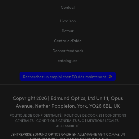
Contact
Livraison
Retour
Centrale d’aide
Donner feedback
catalogues
Recherchez un emploi chez EO dès maintenant
Copyright
2026
| Edmund Optics, Ltd Unit 1, Opus
Avenue, Nether Poppleton, York, YO26 6BL, UK
POLITIQUE DE CONFIDENTIALITÉ
|
POLITIQUE DE COOKIES
|
CONDITIONS
GÉNÈRALES
|
CONDITIONS GÉNÈRALES B2C
|
MENTIONS LÉGALES
|
ACCESSIBILITÉ
L'ENTREPRISE EDMUND OPTICS GMBH EN ALLEMAGNE AGIT COMME UN