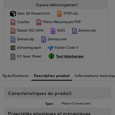
Espace téléchargement
View 3D Model:html
STEP:stp
Courbe
Plans Mécaniques PDF
Dessin ISO 10110
IGES
Zemax:zar
Zemax:zip
Zemax:zmx
eDrawing:eprt
Fichier Code V
Tout télécharger
EO Spec Sheet
Spécifications
Description produit
Informations techniq
Caractéristiques du produit
Type:
Plano-Convex Lens
Propriétés physiques et mécaniques